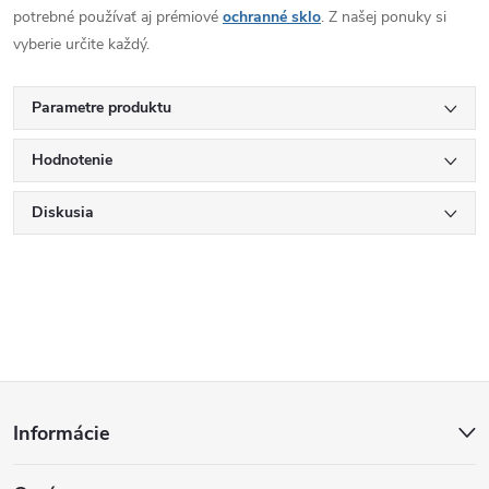
potrebné používať aj prémiové
ochranné sklo
. Z našej ponuky si
vyberie určite každý.
Parametre produktu
Hodnotenie
Diskusia
Z
Informácie
á