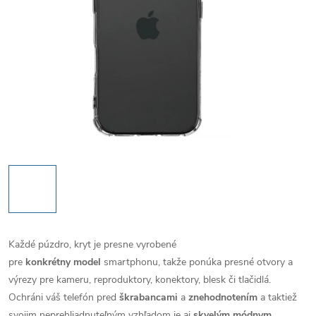
Každé púzdro, kryt je presne vyrobené
pre
konkrétny model
smartphonu, takže ponúka presné otvory a
výrezy pre kameru, reproduktory, konektory, blesk či tlačidlá.
Ochráni váš telefón pred
škrabancami
a
znehodnotením
a taktiež
svojim neprehliadnuteľným vzhľadom je aj
skvelým módnym