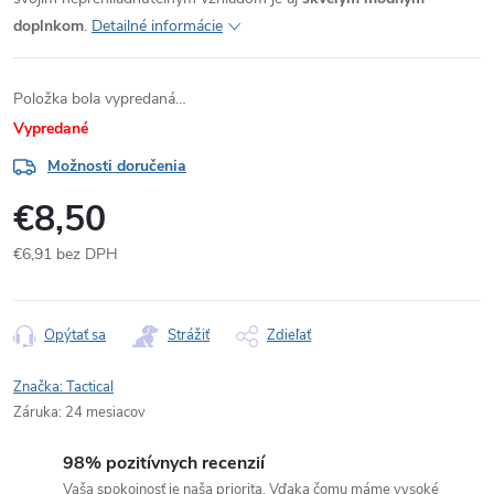
doplnkom
.
Detailné informácie
Položka bola vypredaná…
Vypredané
Možnosti doručenia
€8,50
€6,91 bez DPH
Jednotková
cena:
Opýtať sa
Strážiť
Zdieľať
Značka:
Tactical
Záruka
:
24 mesiacov
98% pozitívnych recenzií
Vaša spokojnosť je naša priorita. Vďaka čomu máme vysoké