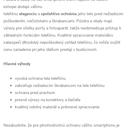
eshope dodajú vášmu
telefónu
eleganciu
a
spoľahlivo
ochránia
jeho telo pred nežiadúcim
poškodením, nečistotami a škrabancami. Púzdra a obaly majú
výrezy pre všetky porty a fotoaparát, takže neobmedzuje prístup k
základným funkciám telefónu. Kvalitné spracovanie materiálov
zabezpečí dlhodobý nepoškodený vzhľad telefónu, čo môže zvýšiť
cenu zariadenia pri jeho ďalšom predaji v budúcnosti.
Hlavné výhody
vysoká ochrana tela telefónu
zabraňuje nežiaducim škrabancom na tele telefónu
ochrana pred prachom
presné výrezy na konektory a tlačidla
kvalitný odolný materiál a prémiové spracovanie
Nezabudnite, že pre plnohodnotnú ochranu vášho smartphonu je