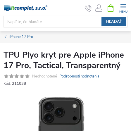
Prejsť
NÁKUPN
KOŠÍK
na
obsah
HĽADAŤ
iPhone 17 Pro
TPU Plyo kryt pre Apple iPhone
17 Pro, Tactical, Transparentný
Neohodnotené
Podrobnosti hodnotenia
Kód:
211038