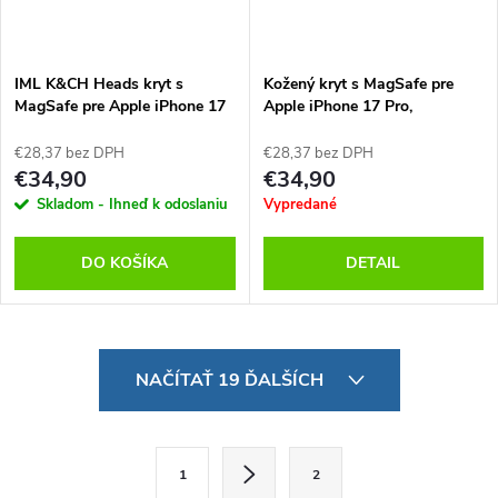
IML K&CH Heads kryt s
Kožený kryt s MagSafe pre
MagSafe pre Apple iPhone 17
Apple iPhone 17 Pro,
Pro, Karl Lagerfeld,
Mercedes, Čierny
Transparentný
€28,37 bez DPH
€28,37 bez DPH
€34,90
€34,90
Skladom - Ihneď k odoslaniu
Vypredané
DO KOŠÍKA
DETAIL
O
NAČÍTAŤ 19 ĎALŠÍCH
v
l
S
1
2
t