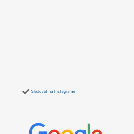
ý
p
i
s
u
Sledovať na Instagrame