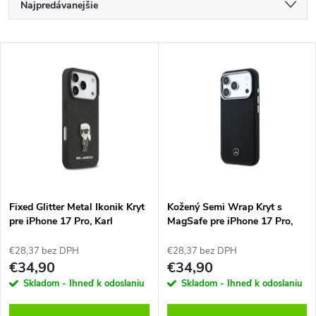
R
Najpredávanejšie
a
Najlacnejšie
V
Najdrahšie
d
ý
Abecedne
e
p
n
i
i
s
e
Fixed Glitter Metal Ikonik Kryt
Kožený Semi Wrap Kryt s
pre iPhone 17 Pro, Karl
MagSafe pre iPhone 17 Pro,
p
Lagerfeld
Mercedes
p
€28,37 bez DPH
€28,37 bez DPH
r
€34,90
€34,90
r
Skladom - Ihneď k odoslaniu
Skladom - Ihneď k odoslaniu
o