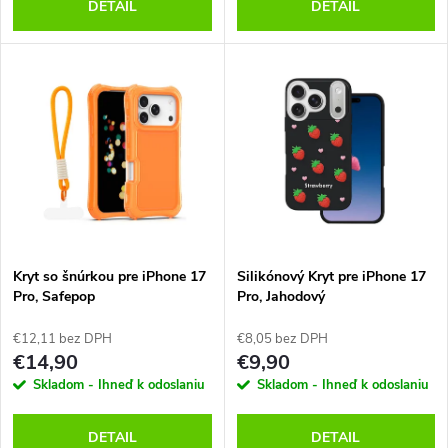
o
DETAIL
DETAIL
d
d
u
u
k
k
t
t
o
o
v
Kryt so šnúrkou pre iPhone 17
Silikónový Kryt pre iPhone 17
v
Pro, Safepop
Pro, Jahodový
€12,11 bez DPH
€8,05 bez DPH
€14,90
€9,90
Skladom - Ihneď k odoslaniu
Skladom - Ihneď k odoslaniu
DETAIL
DETAIL