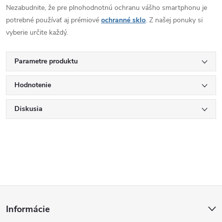
Nezabudnite, že pre plnohodnotnú ochranu vášho smartphonu je
potrebné používať aj prémiové
ochranné sklo
. Z našej ponuky si
vyberie určite každý.
Parametre produktu
Hodnotenie
Diskusia
Z
Informácie
á