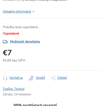
Detailné informácie
Položka bola vypredaná…
Vypredané
Možnosti doručenia
€7
€5,69 bez DPH
Jednotková
cena:
Opýtať sa
Strážiť
Zdieľať
Značka:
Tactical
Záruka
:
24 mesiacov
98% pozitívnych recenzií