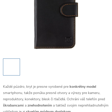
Každé púzdro, kryt je presne vyrobené pre
konkrétny model
smartphonu, takže ponúka presné otvory a výrezy pre kameru,
reproduktory, konektory, blesk či tlačidlá. Ochráni váš telefón pred
škrabancami
a
znehodnotením
a taktiež svojim neprehliadnuteľným
vzhľadom je aj
skvelým módnym doplnkom
.