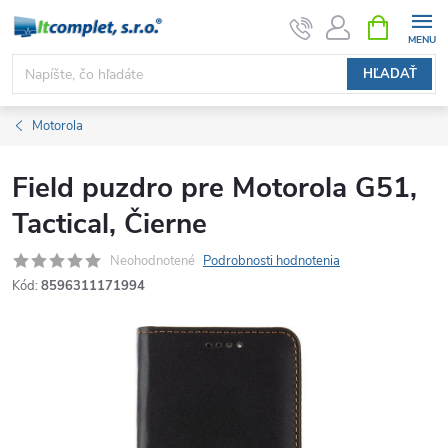
Prejsť
NÁKUPN
KOŠÍK
na
obsah
HĽADAŤ
Motorola
Field puzdro pre Motorola G51,
Tactical, Čierne
Neohodnotené
Podrobnosti hodnotenia
Kód:
8596311171994