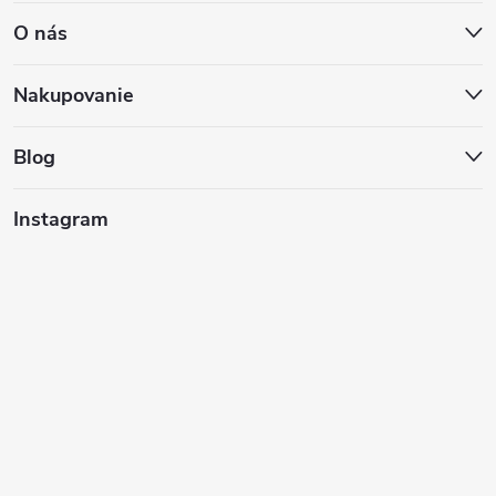
O nás
p
ä
Nakupovanie
t
Blog
i
Instagram
e