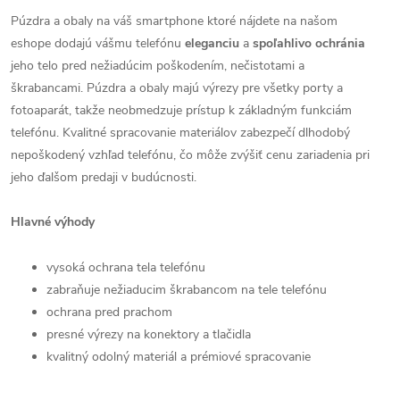
Púzdra a obaly na váš smartphone ktoré nájdete na našom
eshope dodajú vášmu telefónu
eleganciu
a
spoľahlivo
ochránia
jeho telo pred nežiadúcim poškodením, nečistotami a
škrabancami. Púzdra a obaly majú výrezy pre všetky porty a
fotoaparát, takže neobmedzuje prístup k základným funkciám
telefónu. Kvalitné spracovanie materiálov zabezpečí dlhodobý
nepoškodený vzhľad telefónu, čo môže zvýšiť cenu zariadenia pri
jeho ďalšom predaji v budúcnosti.
Hlavné výhody
vysoká ochrana tela telefónu
zabraňuje nežiaducim škrabancom na tele telefónu
ochrana pred prachom
presné výrezy na konektory a tlačidla
kvalitný odolný materiál a prémiové spracovanie