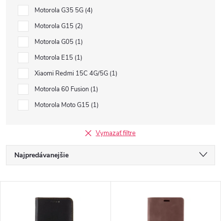
Motorola G35 5G
4
Motorola G15
2
Motorola G05
1
Motorola E15
1
Xiaomi Redmi 15C 4G/5G
1
Motorola 60 Fusion
1
Motorola Moto G15
1
Vymazať filtre
R
Najpredávanejšie
a
Najlacnejšie
V
Najdrahšie
d
ý
Abecedne