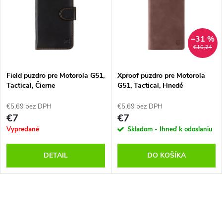
e
p
n
i
–31 %
€10,24
i
s
e
Field puzdro pre Motorola G51,
Xproof puzdro pre Motorola
Tactical, Čierne
G51, Tactical, Hnedé
p
p
€5,69 bez DPH
€5,69 bez DPH
r
€7
€7
r
Vypredané
Skladom - Ihneď k odoslaniu
o
o
DETAIL
DO KOŠÍKA
d
d
u
O
u
k