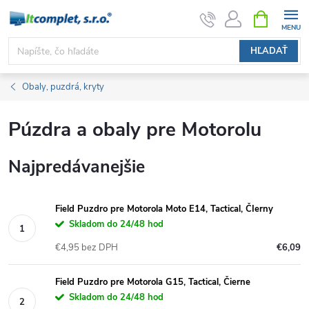
Prejsť
NÁKUPN
KOŠÍK
na
obsah
HĽADAŤ
Obaly, puzdrá, kryty
Púzdra a obaly pre Motorolu
Najpredávanejšie
Field Puzdro pre Motorola Moto E14, Tactical, ČIerny
Skladom do 24/48 hod
€4,95 bez DPH
€6,09
Field Puzdro pre Motorola G15, Tactical, Čierne
Skladom do 24/48 hod