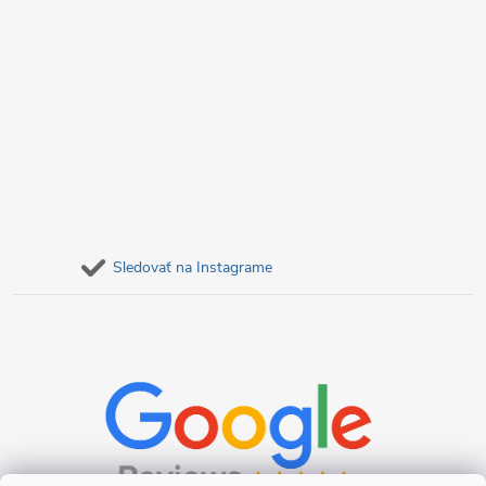
y
v
ý
p
i
s
Sledovať na Instagrame
u