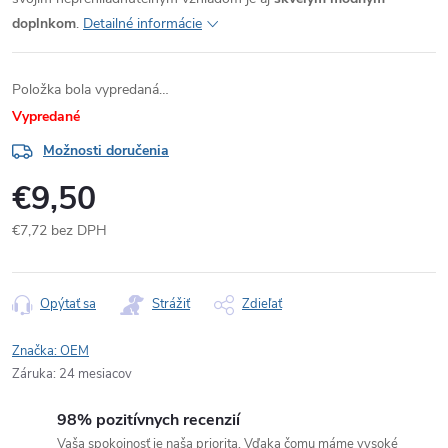
doplnkom
.
Detailné informácie
Položka bola vypredaná…
Vypredané
Možnosti doručenia
€9,50
€7,72 bez DPH
Jednotková
cena:
Opýtať sa
Strážiť
Zdieľať
Značka:
OEM
Záruka
:
24 mesiacov
98% pozitívnych recenzií
Vaša spokojnosť je naša priorita. Vďaka čomu máme vysoké