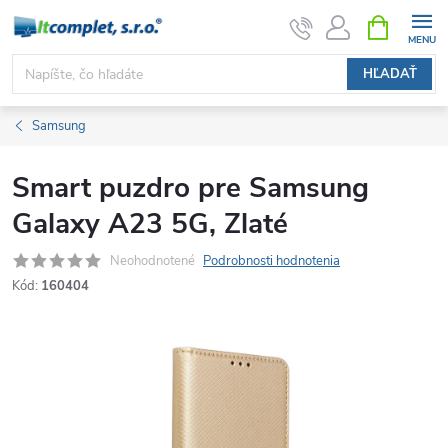
Prejsť
NÁKUPN
KOŠÍK
na
obsah
HĽADAŤ
Samsung
Smart puzdro pre Samsung
Galaxy A23 5G, Zlaté
Neohodnotené
Podrobnosti hodnotenia
Kód:
160404