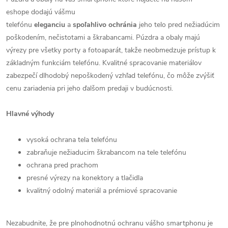
eshope dodajú vášmu
telefónu
eleganciu
a
spoľahlivo
ochránia
jeho telo pred nežiadúcim
poškodením, nečistotami a škrabancami. Púzdra a obaly majú
výrezy pre všetky porty a fotoaparát, takže neobmedzuje prístup k
základným funkciám telefónu. Kvalitné spracovanie materiálov
zabezpečí dlhodobý nepoškodený vzhľad telefónu, čo môže zvýšiť
cenu zariadenia pri jeho ďalšom predaji v budúcnosti.
Hlavné výhody
vysoká ochrana tela telefónu
zabraňuje nežiaducim škrabancom na tele telefónu
ochrana pred prachom
presné výrezy na konektory a tlačidla
kvalitný odolný materiál a prémiové spracovanie
Nezabudnite, že pre plnohodnotnú ochranu vášho smartphonu je