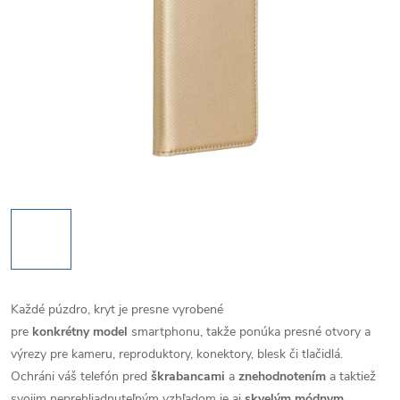
Každé púzdro, kryt je presne vyrobené
pre
konkrétny model
smartphonu, takže ponúka presné otvory a
výrezy pre kameru, reproduktory, konektory, blesk či tlačidlá.
Ochráni váš telefón pred
škrabancami
a
znehodnotením
a taktiež
svojim neprehliadnuteľným vzhľadom je aj
skvelým módnym