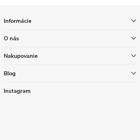
Z
Informácie
á
O nás
p
ä
Nakupovanie
t
Blog
i
Instagram
e