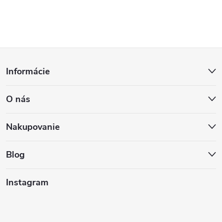
Z
Informácie
á
O nás
p
ä
Nakupovanie
t
Blog
i
Instagram
e