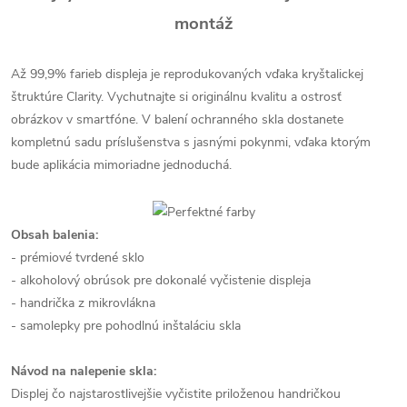
montáž
Až 99,9% farieb displeja je reprodukovaných vďaka kryštalickej
štruktúre Clarity. Vychutnajte si originálnu kvalitu a ostrosť
obrázkov v smartfóne. V balení ochranného skla dostanete
kompletnú sadu príslušenstva s jasnými pokynmi, vďaka ktorým
bude aplikácia mimoriadne jednoduchá.
Obsah balenia:
- prémiové tvrdené sklo
- alkoholový obrúsok pre dokonalé vyčistenie displeja
- handrička z mikrovlákna
- samolepky pre pohodlnú inštaláciu skla
Návod na nalepenie skla:
Displej čo najstarostlivejšie vyčistite priloženou handričkou