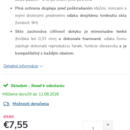
Plná ochrana displeja pred poškriabaním
kľúčmi, mincami a
inými drobnými predmetmi
vďaka dvojitému tvrdnutiu skla
(tvrdosť: 9H)
Sklo zachováva citlivosť dotyku je mimoriadne tenké
(hrúbka len 0,33 mm)
a dokonale tvarované
, vďaka čomu
zaisťuje dokonalú reprodukciu farieb, funkcie obrazovky
a je
kompatibilný s každým obalom
.
Detailné informácie
Skladom - Ihneď k odoslaniu
11.08.2026
Možnosti doručenia
€9,83
€7,55