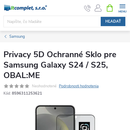
Prejsť
NÁKUPN
KOŠÍK
na
obsah
HĽADAŤ
Samsung
Privacy 5D Ochranné Sklo pre
Samsung Galaxy S24 / S25,
OBAL:ME
Neohodnotené
Podrobnosti hodnotenia
Kód:
8596311253621