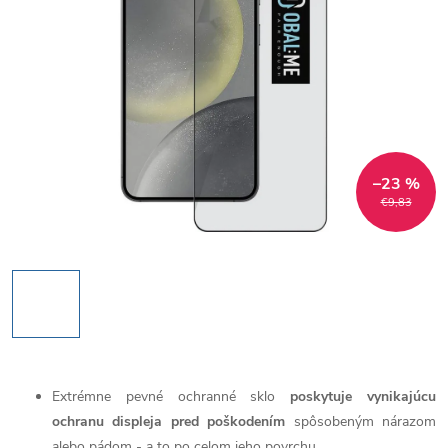
–23 %
€9,83
Extrémne pevné ochranné sklo
poskytuje vynikajúcu
ochranu displeja pred poškodením
spôsobeným nárazom
alebo pádom - a to po celom jeho povrchu.