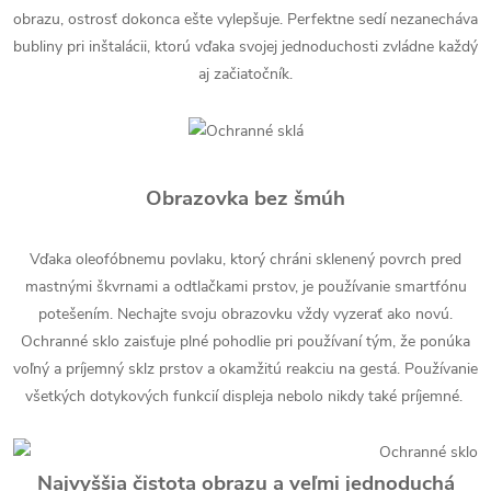
obrazu, ostrosť dokonca ešte vylepšuje. Perfektne sedí nezanecháva
bubliny pri inštalácii, ktorú vďaka svojej jednoduchosti zvládne každý
aj začiatočník.
Obrazovka bez šmúh
Vďaka oleofóbnemu povlaku, ktorý chráni sklenený povrch pred
mastnými škvrnami a odtlačkami prstov, je používanie smartfónu
potešením. Nechajte svoju obrazovku vždy vyzerať ako novú.
Ochranné sklo zaisťuje plné pohodlie pri používaní tým, že ponúka
voľný a príjemný sklz prstov a okamžitú reakciu na gestá. Používanie
všetkých dotykových funkcií displeja nebolo nikdy také príjemné.
Najvyššia čistota obrazu a veľmi jednoduchá