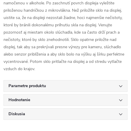
namočenou v alkohole. Po zaschnutí povrch displeja vyleštite
priloženou handričkou z mikrovlákna. Než priložíte sklo na displej,
uistite sa, že na displeji nezostali žiadne, hoci najmenšie nečistoty,
ktoré by bránili dokonalému priľnutiu skla na displej. Venujte
pozornosť aj miestam okolo slúchadla, kde sa často drží prach a
nečistoty, ktoré by sklo znehodnotili. Sklo opatrne priložte nad
displej, tak aby sa prekrývali presne výrezy pre kameru, slúchadlo
alebo senzor priblíženia a aby sklo bolo na výšku aj šírku perfektne
vycentrované. Potom sklo pritlačte na displej a od stredu vytlačte
vzduch do krajov.
Parametre produktu
Hodnotenie
Diskusia