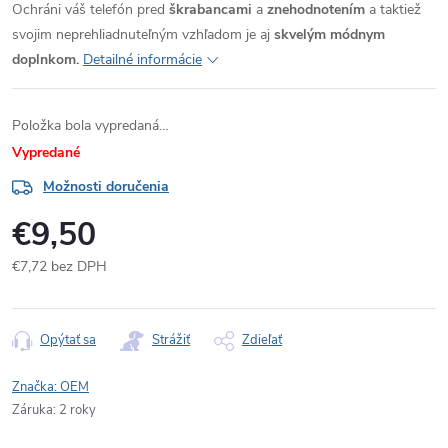
Ochráni váš telefón pred
škrabancami
a
znehodnotením
a taktiež
svojim neprehliadnuteľným vzhľadom je aj
skvelým módnym
doplnkom.
Detailné informácie
Položka bola vypredaná…
Vypredané
Možnosti doručenia
€9,50
€7,72 bez DPH
Jednotková
cena:
Opýtať sa
Strážiť
Zdieľať
Značka:
OEM
Záruka
:
2 roky