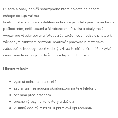
Púzdra a obaly na váš smartphone ktoré nájdete na našom
eshope dodajú vášmu
telefónu
eleganciu
a
spoľahlivo
ochránia
jeho telo pred nežiadúcim
poškodením, nečistotami a škrabancami. Púzdra a obaly majú
výrezy pre všetky porty a fotoaparát, takže neobmedzuje prístup k
základným funkciám telefónu. Kvalitné spracovanie materiálov
zabezpečí dlhodobý nepoškodený vzhľad telefónu, čo môže zvýšiť
cenu zariadenia pri jeho ďalšom predaji v budúcnosti.
Hlavné výhody
vysoká ochrana tela telefónu
zabraňuje nežiaducim škrabancom na tele telefónu
ochrana pred prachom
presné výrezy na konektory a tlačidla
kvalitný odolný materiál a prémiové spracovanie