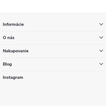
Z
Informácie
á
O nás
p
ä
Nakupovanie
t
Blog
i
Instagram
e