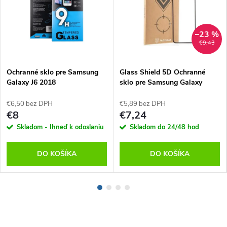
–23 %
€9,43
Ochranné sklo pre Samsung
Glass Shield 5D Ochranné
Galaxy J6 2018
sklo pre Samsung Galaxy
M12/A32 5G/A12/A02s,
Tactical
€6,50 bez DPH
€5,89 bez DPH
€8
€7,24
Skladom - Ihneď k odoslaniu
Skladom do 24/48 hod
DO KOŠÍKA
DO KOŠÍKA