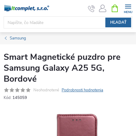
Prejsť
NÁKUPN
KOŠÍK
na
obsah
HĽADAŤ
Samsung
Smart Magnetické puzdro pre
Samsung Galaxy A25 5G,
Bordové
Neohodnotené
Podrobnosti hodnotenia
Kód:
145059