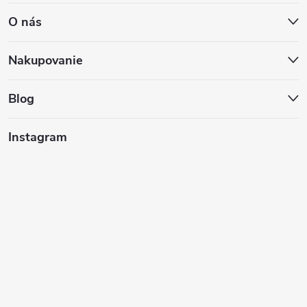
á
O nás
p
ä
Nakupovanie
t
Blog
i
Instagram
e