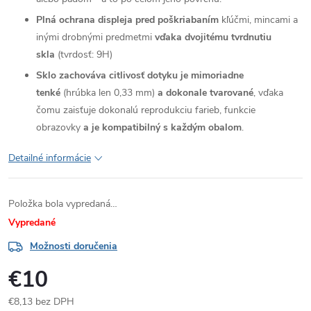
Plná ochrana displeja pred poškriabaním
kľúčmi, mincami a
inými drobnými predmetmi
vďaka dvojitému tvrdnutiu
skla
(tvrdosť: 9H)
Sklo zachováva citlivosť dotyku je mimoriadne
tenké
(hrúbka len 0,33 mm)
a dokonale tvarované
, vďaka
čomu zaisťuje dokonalú reprodukciu farieb, funkcie
obrazovky
a je kompatibilný s každým obalom
.
Detailné informácie
Položka bola vypredaná…
Vypredané
Možnosti doručenia
€10
€8,13 bez DPH