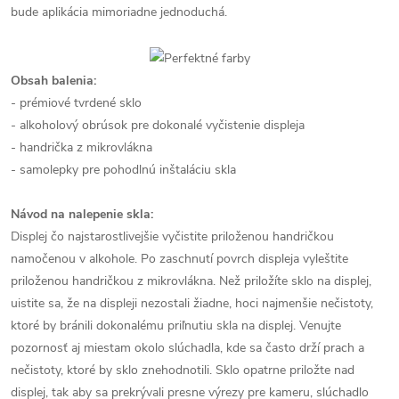
bude aplikácia mimoriadne jednoduchá.
Obsah balenia:
- prémiové tvrdené sklo
- alkoholový obrúsok pre dokonalé vyčistenie displeja
- handrička z mikrovlákna
- samolepky pre pohodlnú inštaláciu skla
Návod na nalepenie skla:
Displej čo najstarostlivejšie vyčistite priloženou handričkou
namočenou v alkohole. Po zaschnutí povrch displeja vyleštite
priloženou handričkou z mikrovlákna. Než priložíte sklo na displej,
uistite sa, že na displeji nezostali žiadne, hoci najmenšie nečistoty,
ktoré by bránili dokonalému priľnutiu skla na displej. Venujte
pozornosť aj miestam okolo slúchadla, kde sa často drží prach a
nečistoty, ktoré by sklo znehodnotili. Sklo opatrne priložte nad
displej, tak aby sa prekrývali presne výrezy pre kameru, slúchadlo