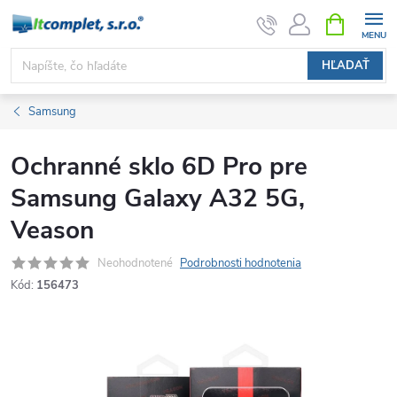
Prejsť
NÁKUPN
KOŠÍK
na
obsah
HĽADAŤ
Samsung
Ochranné sklo 6D Pro pre
Samsung Galaxy A32 5G,
Veason
Neohodnotené
Podrobnosti hodnotenia
Kód:
156473