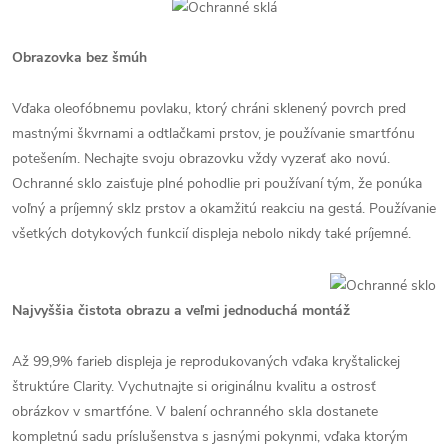
Obrazovka bez šmúh
Vďaka oleofóbnemu povlaku, ktorý chráni sklenený povrch pred
mastnými škvrnami a odtlačkami prstov, je používanie smartfónu
potešením. Nechajte svoju obrazovku vždy vyzerať ako novú.
Ochranné sklo zaisťuje plné pohodlie pri používaní tým, že ponúka
voľný a príjemný sklz prstov a okamžitú reakciu na gestá. Používanie
všetkých dotykových funkcií displeja nebolo nikdy také príjemné.
Najvyššia čistota obrazu a veľmi jednoduchá montáž
Až 99,9% farieb displeja je reprodukovaných vďaka kryštalickej
štruktúre Clarity. Vychutnajte si originálnu kvalitu a ostrosť
obrázkov v smartfóne. V balení ochranného skla dostanete
kompletnú sadu príslušenstva s jasnými pokynmi, vďaka ktorým