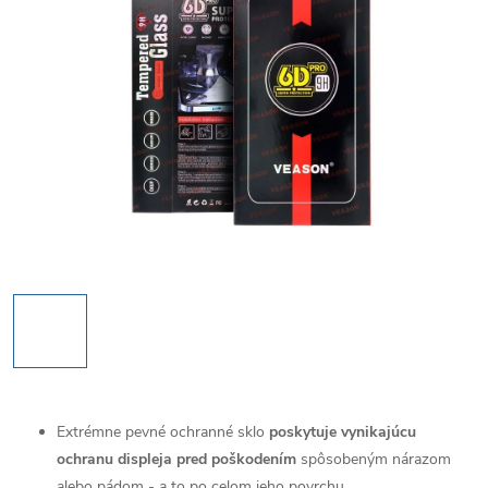
Extrémne pevné ochranné sklo
poskytuje vynikajúcu
ochranu displeja pred poškodením
spôsobeným nárazom
alebo pádom - a to po celom jeho povrchu.