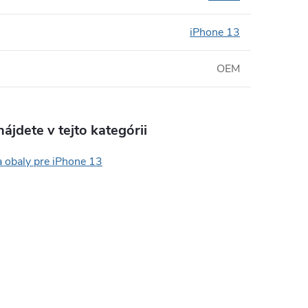
iPhone 13
OEM
ájdete v tejto kategórii
a obaly pre iPhone 13