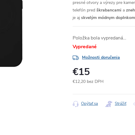
presné otvory a výrezy pre kameru
telefón pred
škrabancami
a
zne
je aj
skvelým módnym doplnkom
Položka bola vypredaná…
Vypredané
Možnosti doručenia
€15
€12,20 bez DPH
Jednotková
cena:
Opýtať sa
Strážiť