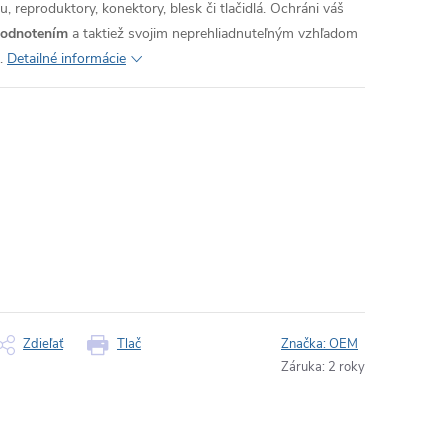
, reproduktory, konektory, blesk či tlačidlá. Ochráni váš
hodnotením
a taktiež svojim neprehliadnuteľným vzhľadom
.
Detailné informácie
Zdieľať
Tlač
Značka:
OEM
Záruka
:
2 roky