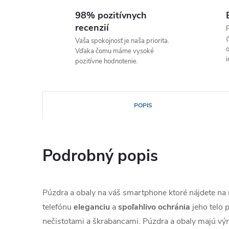
98% pozitívnych
recenzií
P
(
Vaša spokojnosť je naša priorita.
o
Vďaka čomu máme vysoké
i
pozitívne hodnotenie.
POPIS
Podrobný popis
Púzdra a obaly na váš smartphone ktoré nájdete n
telefónu
eleganciu
a
spoľahlivo
ochránia
jeho telo
nečistotami a škrabancami. Púzdra a obaly majú výr