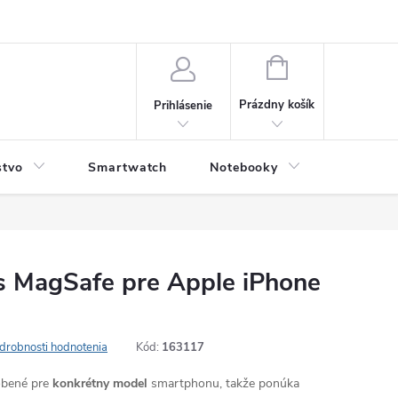
NÁKUPNÝ
KOŠÍK
Prázdny košík
Prihlásenie
stvo
Smartwatch
Notebooky
Počítač
 s MagSafe pre Apple iPhone
drobnosti hodnotenia
Kód:
163117
robené pre
konkrétny model
smartphonu, takže ponúka