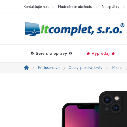
Prejsť
Kontaktujte nás
Hodnotenie obchodu
Na splátky
na
obsah
♻️ Servis a opravy ♻️
🔥 Výpredaj 🔥
Príslušenstvo
Obaly, puzdrá, kryty
iPhone
Domov