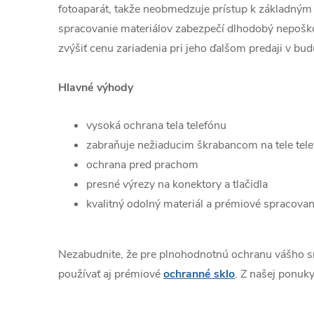
fotoaparát, takže neobmedzuje prístup k základným 
spracovanie materiálov zabezpečí dlhodobý nepošk
zvýšiť cenu zariadenia pri jeho ďalšom predaji v bud
Hlavné výhody
vysoká ochrana tela telefónu
zabraňuje nežiaducim škrabancom na tele tel
ochrana pred prachom
presné výrezy na konektory a tlačidla
kvalitný odolný materiál a prémiové spracovan
Nezabudnite, že pre plnohodnotnú ochranu vášho 
používať aj prémiové
ochranné sklo
. Z našej ponuky