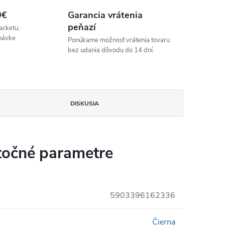
9€
Garancia vrátenia
peňazí
acketu,
návke
Ponúkame možnosť vrátenia tovaru
bez udania dôvodu do 14 dní.
DISKUSIA
očné parametre
5903396162336
Čierna