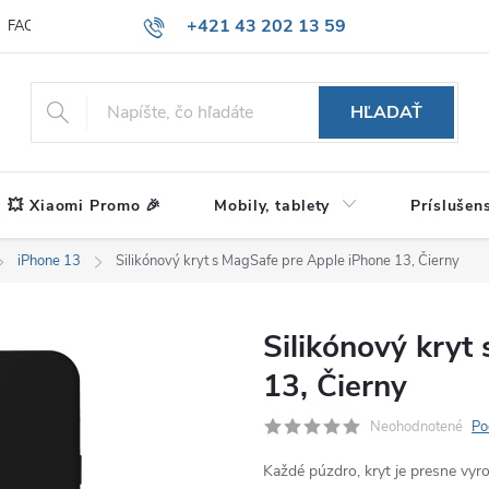
+421 43 202 13 59
FAQ
Blog
HĽADAŤ
💥 Xiaomi Promo 🎉
Mobily, tablety
Príslušen
iPhone 13
Silikónový kryt s MagSafe pre Apple iPhone 13, Čierny
Silikónový kryt
13, Čierny
Neohodnotené
Po
Každé púzdro, kryt je presne vy