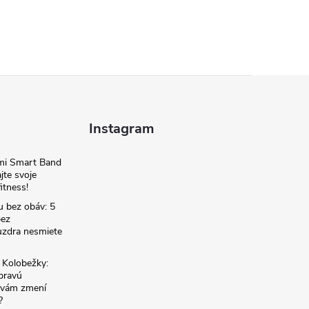
Instagram
omi Smart Band
jte svoje
itness!
u bez obáv: 5
bez
zdra nesmiete
é Kolobežky:
 pravú
á vám zmení
?