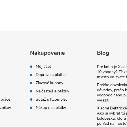
Nakupovanie
Blog
Môj účet
Pre koho je Xia
10 vhodný? Získa
Doprava a platba
miesto vo svete f
Zľavové kupóny
Prežite dovolenk
dôvodov, prečo 
Najčastejšie otázky
vodoodolného pu
upráce
Súťaž s Itcomplet
vyraziť!
zníkov
Nákup na splátky
Xiaomi Elektrick
Ako si vybrať tú
kolobežku, ktor
pohľad na mesto