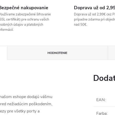
Bezpečné nakupovanie
Doprava už od 2,9
oužívame zabezpečené šifrovanie
Doprava už od 2,99€ cez P
SSL certifikát) pre ochranu vašich
prípadne zdarma pri objed
sobných údajov a platobných
nad 50€.
nformácií.
HODNOTENIE
Dodat
a našom eshope dodajú vášmu
EAN
:
 pred nežiadúcim poškodením,
ezy pre všetky porty a
Farba
: