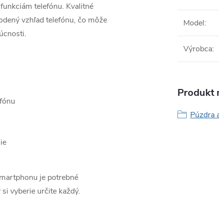
funkciám telefónu. Kvalitné
odený vzhľad telefónu, čo môže
Model
:
úcnosti.
Výrobca
:
Produkt n
efónu
Púzdra 
ie
smartphonu je potrebné
 si vyberie určite každý.