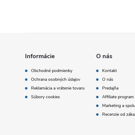
Z
á
Informácie
O nás
p
Obchodné podmienky
Kontakt
Ochrana osobných údajov
O nás
ä
Reklamácia a vrátenie tovaru
Predajňa
t
Súbory cookies
Affiliate program
Marketing a spol
i
Recenzie od záka
e