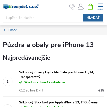
Prejsť
NÁKUPN
KOŠÍK
na
obsah
HĽADAŤ
iPhone
Púzdra a obaly pre iPhone 13
Najpredávanejšie
Silikónový Cherry kryt s MagSafe pre iPhone 13/14,
Transparentný
Skladom - Ihneď k odoslaniu
€12,20 bez DPH
€15
Silikónový Stick kryt pre Apple iPhone 13, TFO, Čierny