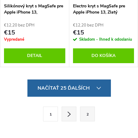
Silikónový kryt s MagSafe pre
Electro kryt s MagSafe pre
Apple iPhone 13,
Apple iPhone 13, Zlatý
Transparentný
€12,20 bez DPH
€12,20 bez DPH
€15
€15
Vypredané
Skladom - Ihneď k odoslaniu
DETAIL
DO KOŠÍKA
O
NAČÍTAŤ 25 ĎALŠÍCH
v
l
S
1
2
t
á
r
d
á