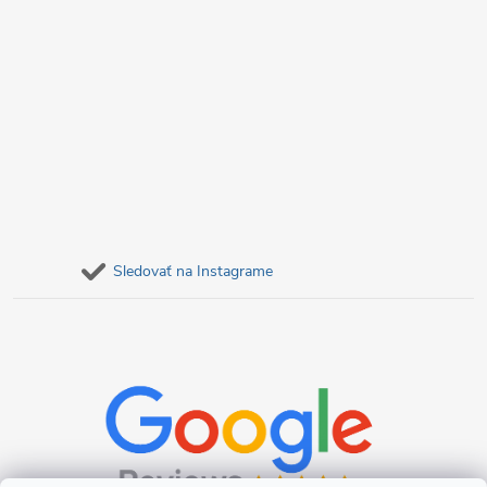
p
i
s
u
Sledovať na Instagrame