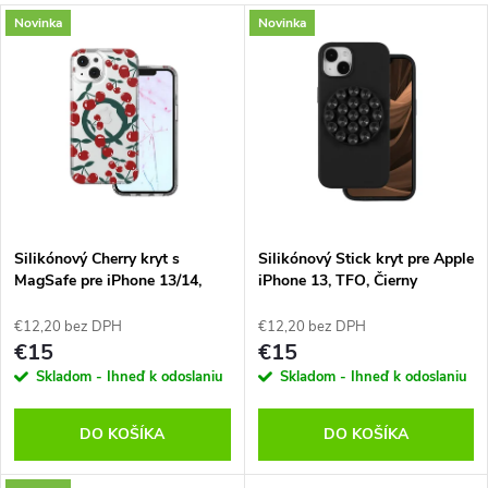
a
V
Novinka
Novinka
Najdrahšie
d
ý
Abecedne
e
p
n
i
i
s
e
Silikónový Cherry kryt s
Silikónový Stick kryt pre Apple
MagSafe pre iPhone 13/14,
iPhone 13, TFO, Čierny
p
Transparentný
p
€12,20 bez DPH
€12,20 bez DPH
r
€15
€15
r
Skladom - Ihneď k odoslaniu
Skladom - Ihneď k odoslaniu
o
o
DO KOŠÍKA
DO KOŠÍKA
d