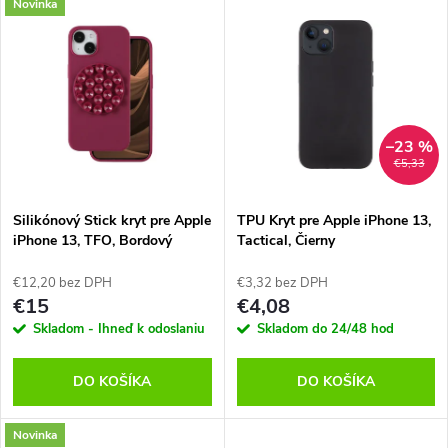
d
Novinka
u
u
k
k
t
t
–23 %
o
€5,33
o
v
Silikónový Stick kryt pre Apple
TPU Kryt pre Apple iPhone 13,
v
iPhone 13, TFO, Bordový
Tactical, Čierny
€12,20 bez DPH
€3,32 bez DPH
€15
€4,08
Skladom - Ihneď k odoslaniu
Skladom do 24/48 hod
DO KOŠÍKA
DO KOŠÍKA
Novinka