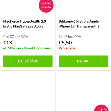
–8 %
€14,24
MagForce Hyperstealth 2.0
Silikónový kryt pre Apple
kryt s MagSafe pre Apple
iPhone 13, Transparentný
iPhone 13, Tactical, Čierna
€10,57 bez DPH
€4,47 bez DPH
€13
€5,50
Skladom - Ihneď k odoslaniu
Vypredané
DO KOŠÍKA
DETAIL
–11 %