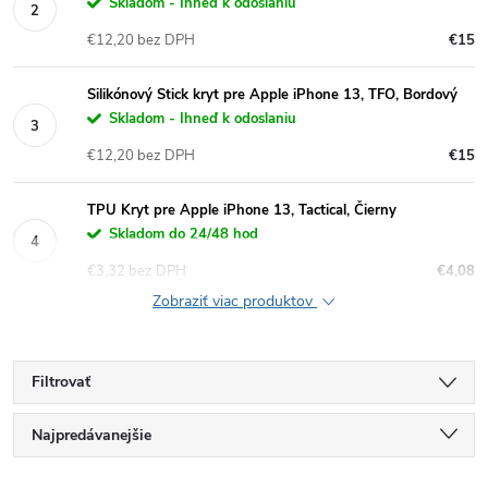
Skladom - Ihneď k odoslaniu
€12,20 bez DPH
€15
Silikónový Stick kryt pre Apple iPhone 13, TFO, Bordový
Skladom - Ihneď k odoslaniu
€12,20 bez DPH
€15
TPU Kryt pre Apple iPhone 13, Tactical, Čierny
Skladom do 24/48 hod
€3,32 bez DPH
€4,08
Zobraziť viac produktov
Filtrovať
R
Najpredávanejšie
Najlacnejšie