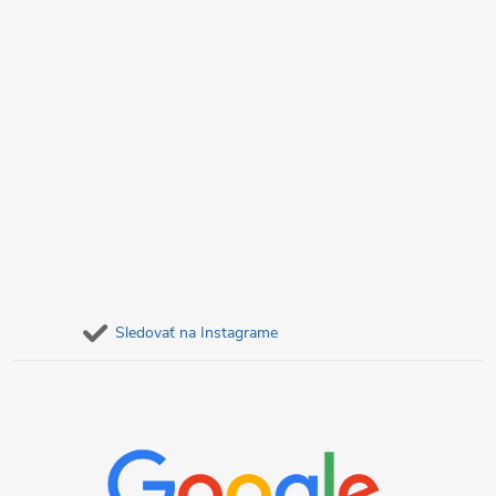
v
k
y
v
ý
p
i
s
Sledovať na Instagrame
u