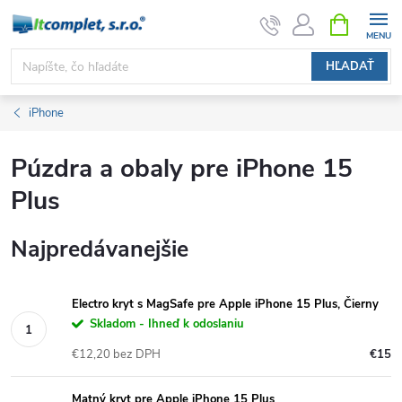
Prejsť
NÁKUPN
KOŠÍK
na
obsah
HĽADAŤ
iPhone
Púzdra a obaly pre iPhone 15
Plus
Najpredávanejšie
Electro kryt s MagSafe pre Apple iPhone 15 Plus, Čierny
Skladom - Ihneď k odoslaniu
€12,20 bez DPH
€15
Matný kryt pre Apple iPhone 15 Plus