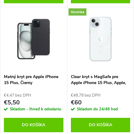
d
d
Novinka
u
u
k
k
t
t
o
o
v
Matný kryt pre Apple iPhone
Clear kryt s MagSafe pre
v
15 Plus, Čierny
Apple iPhone 15 Plus, Apple,
Transparentný
€4,47 bez DPH
€48,78 bez DPH
€5,50
€60
Skladom - Ihneď k odoslaniu
Skladom do 24/48 hod
DO KOŠÍKA
DO KOŠÍKA