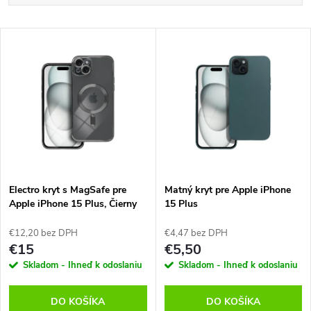
a
Najlacnejšie
V
Najdrahšie
d
ý
Abecedne
e
p
n
i
i
s
e
Electro kryt s MagSafe pre
Matný kryt pre Apple iPhone
Apple iPhone 15 Plus, Čierny
15 Plus
p
p
€12,20 bez DPH
€4,47 bez DPH
r
€15
€5,50
r
Skladom - Ihneď k odoslaniu
Skladom - Ihneď k odoslaniu
o
o
DO KOŠÍKA
DO KOŠÍKA