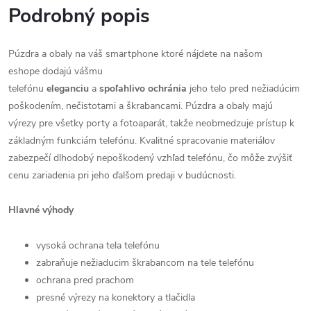
Podrobný popis
Púzdra a obaly na váš smartphone ktoré nájdete na našom
eshope dodajú vášmu
telefónu
eleganciu
a
spoľahlivo
ochránia
jeho telo pred nežiadúcim
poškodením, nečistotami a škrabancami. Púzdra a obaly majú
výrezy pre všetky porty a fotoaparát, takže neobmedzuje prístup k
základným funkciám telefónu. Kvalitné spracovanie materiálov
zabezpečí dlhodobý nepoškodený vzhľad telefónu, čo môže zvýšiť
cenu zariadenia pri jeho ďalšom predaji v budúcnosti.
Hlavné výhody
vysoká ochrana tela telefónu
zabraňuje nežiaducim škrabancom na tele telefónu
ochrana pred prachom
presné výrezy na konektory a tlačidla