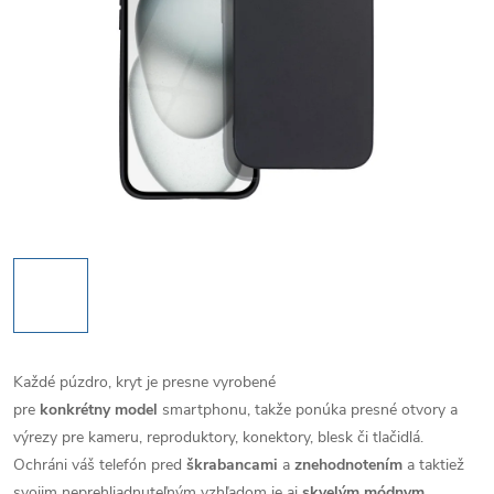
Každé púzdro, kryt je presne vyrobené
pre
konkrétny model
smartphonu, takže ponúka presné otvory a
výrezy pre kameru, reproduktory, konektory, blesk či tlačidlá.
Ochráni váš telefón pred
škrabancami
a
znehodnotením
a taktiež
svojim neprehliadnuteľným vzhľadom je aj
skvelým módnym