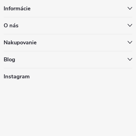
Z
Informácie
á
O nás
p
ä
Nakupovanie
t
Blog
i
Instagram
e