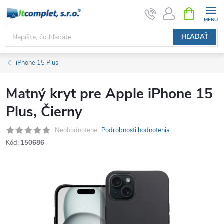
Prejsť
NÁKUPN
KOŠÍK
na
obsah
HĽADAŤ
iPhone 15 Plus
Matný kryt pre Apple iPhone 15
Plus, Čierny
Neohodnotené
Podrobnosti hodnotenia
Kód:
150686