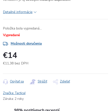
Detailné informácie
Položka bola vypredaná…
Vypredané
Možnosti doručenia
€14
€11,38 bez DPH
Jednotková
cena:
Opýtať sa
Strážiť
Zdieľať
Značka:
Tactical
Záruka
:
2 roky
98% pozitívnych recenzií