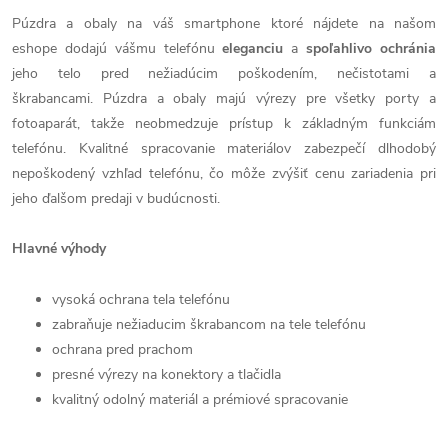
Púzdra a obaly na váš smartphone ktoré nájdete na našom
eshope dodajú vášmu telefónu
eleganciu
a
spoľahlivo
ochránia
jeho telo pred nežiadúcim poškodením, nečistotami a
škrabancami. Púzdra a obaly majú výrezy pre všetky porty a
fotoaparát, takže neobmedzuje prístup k základným funkciám
telefónu. Kvalitné spracovanie materiálov zabezpečí dlhodobý
nepoškodený vzhľad telefónu, čo môže zvýšiť cenu zariadenia pri
jeho ďalšom predaji v budúcnosti.
Hlavné výhody
vysoká ochrana tela telefónu
zabraňuje nežiaducim škrabancom na tele telefónu
ochrana pred prachom
presné výrezy na konektory a tlačidla
kvalitný odolný materiál a prémiové spracovanie