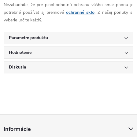
Nezabudnite, že pre plnohodnotnú ochranu vášho smartphonu je
potrebné používať aj prémiové
ochranné sklo
. Z našej ponuky si
vyberie určite každý.
Parametre produktu
Hodnotenie
Diskusia
Z
Informácie
á