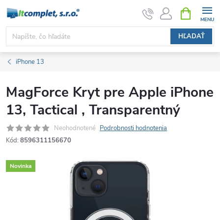
Prejsť
NÁKUPN
KOŠÍK
na
obsah
HĽADAŤ
iPhone 13
MagForce Kryt pre Apple iPhone
13, Tactical , Transparentný
Neohodnotené
Podrobnosti hodnotenia
Kód:
8596311156670
Novinka