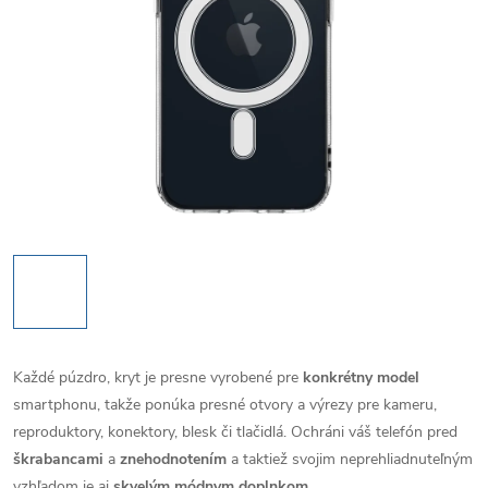
Každé púzdro, kryt je presne vyrobené pre
konkrétny model
smartphonu, takže ponúka presné otvory a výrezy pre kameru,
reproduktory, konektory, blesk či tlačidlá. Ochráni váš telefón pred
škrabancami
a
znehodnotením
a taktiež svojim neprehliadnuteľným
vzhľadom je aj
skvelým módnym doplnkom
.