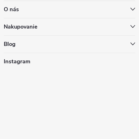
O nás
p
ä
Nakupovanie
t
Blog
i
Instagram
e