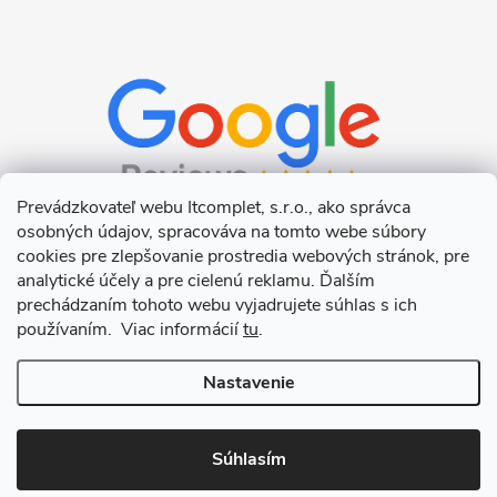
Prevádzkovateľ webu Itcomplet, s.r.o., ako správca
osobných údajov, spracováva na tomto webe súbory
cookies pre zlepšovanie prostredia webových stránok, pre
analytické účely a pre cielenú reklamu. Ďalším
prechádzaním tohoto webu vyjadrujete súhlas s ich
používaním. Viac informácií
tu
.
Nastavenie
Copyright 2026
Itcomplet s.r.o.
. Všetky práva vyhradené.
Upraviť
nastavenie cookies
Súhlasím
Vytvoril Shoptet