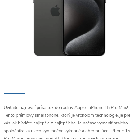
Uvítajte najnovší prírastok do rodiny Apple - iPhone 15 Pro Max!
Tento prémiový smartphone, ktorý je vrcholom technológie, je pre
vás, ak hľadáte najlepšie z najlepšieho. Je načase vymeniť stáleho
spoločníka za niečo výnimočne výkonné a ohromujúce.
iPhone 15
Pro Max je prémiový produkt, ktorý je majstrovským kúskom