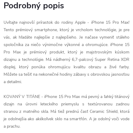
Podrobný popis
Uvítajte najnovší prírastok do rodiny Apple - iPhone 15 Pro Max!
Tento prémiový smartphone, ktorý je vrcholom technológie, je pre
vás, ak hľadáte najlepšie z najlepšieho. Je načase vymeniť stáleho
spoločníka za niečo výnimočne výkonné a ohromujúce.
iPhone 15
Pro Max je prémiový produkt, ktorý je majstrovským kúskom
dizajnu a technológie. Má nádherný 6,7-palcový Super Retina XDR
displej, ktorý ponúka ohromujúcu kvalitu obrazu a živé farby.
Môžete sa tešiť na nekonečné hodiny zábavy s obrovskou jasnosťou
a detailmi.
KOVANÝ V TITÁNE - iPhone 15 Pro Max má pevný a ľahký titánový
dizajn na úrovni leteckého priemyslu s textúrovanou zadnou
stranou z matného skla. Má tiež prednú časť Ceramic Shield, ktorá
je odolnejšia ako akékoľvek sklo na smartfón. A je odolný voči vode
a prachu.