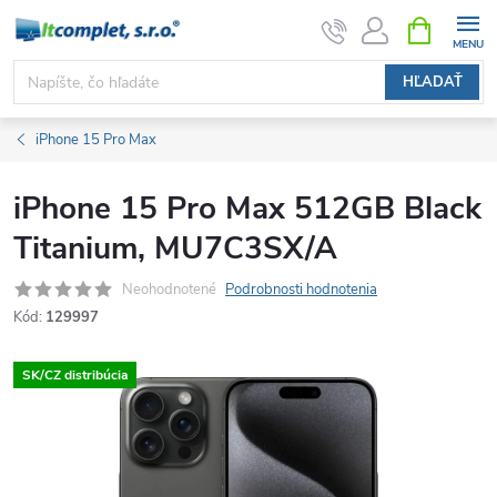
Prejsť
NÁKUPN
KOŠÍK
na
obsah
HĽADAŤ
iPhone 15 Pro Max
iPhone 15 Pro Max 512GB Black
Titanium, MU7C3SX/A
Neohodnotené
Podrobnosti hodnotenia
Kód:
129997
SK/CZ distribúcia