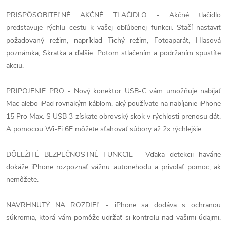
PRISPÔSOBITEĽNÉ AKČNÉ TLAČIDLO - Akčné tlačidlo
predstavuje rýchlu cestu k vašej obľúbenej funkcii. Stačí nastaviť
požadovaný režim, napríklad Tichý režim, Fotoaparát, Hlasová
poznámka, Skratka a ďalšie. Potom stlačením a podržaním spustíte
akciu.
PRIPOJENIE PRO - Nový konektor USB-C vám umožňuje nabíjať
Mac alebo iPad rovnakým káblom, aký používate na nabíjanie iPhone
15 Pro Max. S USB 3 získate obrovský skok v rýchlosti prenosu dát.
A pomocou Wi-Fi 6E môžete sťahovať súbory až 2x rýchlejšie.
DÔLEŽITÉ BEZPEČNOSTNÉ FUNKCIE - Vďaka detekcii havárie
dokáže iPhone rozpoznať vážnu autonehodu a privolať pomoc, ak
nemôžete.
NAVRHNUTÝ NA ROZDIEĽ - iPhone sa dodáva s ochranou
súkromia, ktorá vám pomôže udržať si kontrolu nad vašimi údajmi.