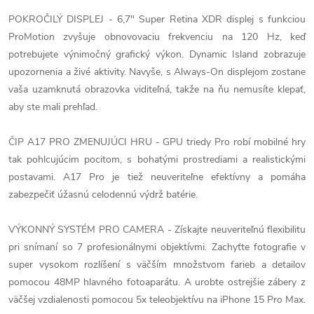
POKROČILÝ DISPLEJ - 6,7" Super Retina XDR displej s funkciou
ProMotion zvyšuje obnovovaciu frekvenciu na 120 Hz, keď
potrebujete výnimočný grafický výkon. Dynamic Island zobrazuje
upozornenia a živé aktivity. Navyše, s Always-On displejom zostane
vaša uzamknutá obrazovka viditeľná, takže na ňu nemusíte klepať,
aby ste mali prehľad.
ČIP A17 PRO ZMENUJÚCI HRU - GPU triedy Pro robí mobilné hry
tak pohlcujúcim pocitom, s bohatými prostrediami a realistickými
postavami. A17 Pro je tiež neuveriteľne efektívny a pomáha
zabezpečiť úžasnú celodennú výdrž batérie.
VÝKONNÝ SYSTÉM PRO CAMERA - Získajte neuveriteľnú flexibilitu
pri snímaní so 7 profesionálnymi objektívmi. Zachyťte fotografie v
super vysokom rozlíšení s väčším množstvom farieb a detailov
pomocou 48MP hlavného fotoaparátu. A urobte ostrejšie zábery z
väčšej vzdialenosti pomocou 5x teleobjektívu na iPhone 15 Pro Max.