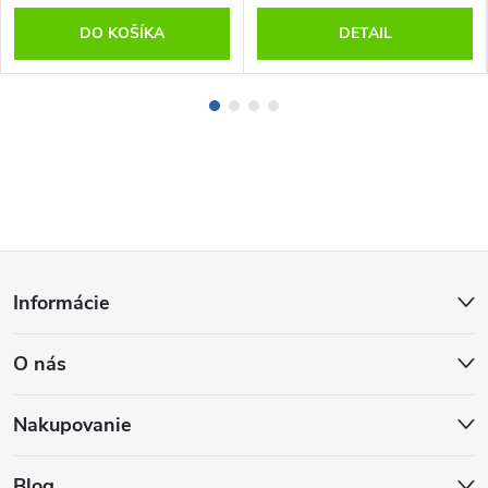
DO KOŠÍKA
DETAIL
Z
Informácie
á
O nás
p
ä
Nakupovanie
Blog