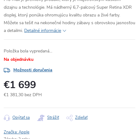
dizajnu a technológie. Má nádherný 6,7-palcový Super Retina XDR
displej, ktorý ponúka ohromujúcu kvalitu obrazu a živé farby.
Môžete sa tešiť na nekonečné hodiny zábavy s obrovskou jasnosťou
a detailmi.
Detailné informácie
Položka bola vypredaná…
Na objednávku
Možnosti doručenia
€1 699
€1 381,30 bez DPH
Jednotková
cena:
Opýtať sa
Strážiť
Zdieľať
Značka:
Apple