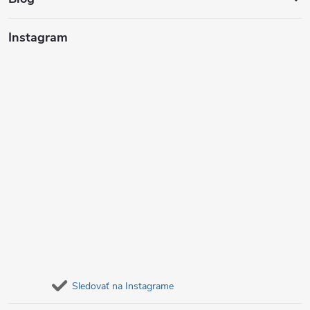
t
i
Instagram
e
Sledovať na Instagrame