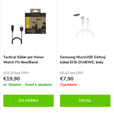
Tactical Kábel pre Honor
Samsung MicroUSB Dátový
Watch Fit New/Band
kábel ECB-DU4EWE, biely
6/7/8/9/10, Čierny
€16,18 bez DPH
€6,42 bez DPH
€19,90
€7,90
Skladom - Ihneď k odoslaniu
Vypredané
DO KOŠÍKA
DETAIL