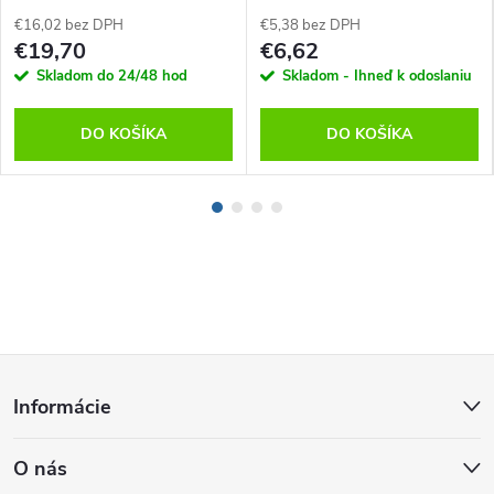
1m, OBAL:ME, Biela
€16,02 bez DPH
€5,38 bez DPH
€19,70
€6,62
Skladom do 24/48 hod
Skladom - Ihneď k odoslaniu
DO KOŠÍKA
DO KOŠÍKA
Z
Informácie
á
O nás
p