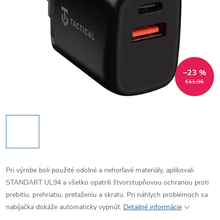
–23 %
€11,96
Pri výrobe boli použité odolné a nehorľavé materiály, aplikovali
STANDART UL94 a všetko opatrili štvorstupňovou ochranou proti
prebitiu, prehriatiu, preťaženiu a skratu. Pri náhlych problémoch sa
nabíjačka dokáže automaticky vypnúť.
Detailné informácie