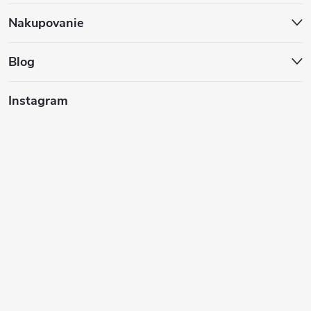
ä
Nakupovanie
t
Blog
i
Instagram
e