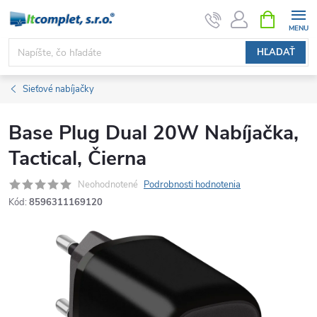
Prejsť
NÁKUPN
KOŠÍK
na
obsah
HĽADAŤ
Sieťové nabíjačky
Base Plug Dual 20W Nabíjačka,
Tactical, Čierna
Neohodnotené
Podrobnosti hodnotenia
Kód:
8596311169120