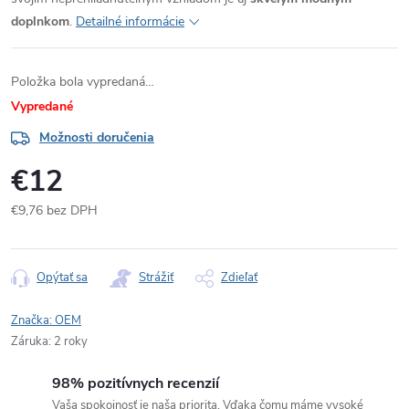
doplnkom
.
Detailné informácie
Položka bola vypredaná…
Vypredané
Možnosti doručenia
€12
€9,76 bez DPH
Jednotková
cena:
Opýtať sa
Strážiť
Zdieľať
Značka:
OEM
Záruka
:
2 roky
98% pozitívnych recenzií
Vaša spokojnosť je naša priorita. Vďaka čomu máme vysoké