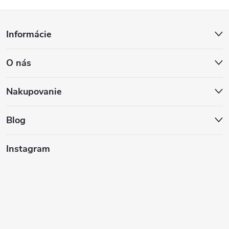
Z
Informácie
á
O nás
p
ä
Nakupovanie
t
Blog
i
Instagram
e