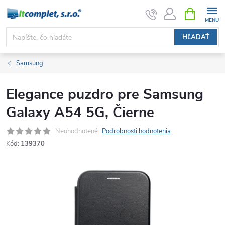
Prejsť
NÁKUPN
KOŠÍK
na
obsah
HĽADAŤ
Samsung
Elegance puzdro pre Samsung
Galaxy A54 5G, Čierne
Neohodnotené
Podrobnosti hodnotenia
Kód:
139370