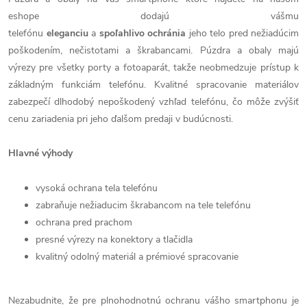
eshope dodajú vášmu
telefónu
eleganciu
a
spoľahlivo
ochránia
jeho telo pred nežiadúcim
poškodením, nečistotami a škrabancami. Púzdra a obaly majú
výrezy pre všetky porty a fotoaparát, takže neobmedzuje prístup k
základným funkciám telefónu. Kvalitné spracovanie materiálov
zabezpečí dlhodobý nepoškodený vzhľad telefónu, čo môže zvýšiť
cenu zariadenia pri jeho ďalšom predaji v budúcnosti.
Hlavné výhody
vysoká ochrana tela telefónu
zabraňuje nežiaducim škrabancom na tele telefónu
ochrana pred prachom
presné výrezy na konektory a tlačidla
kvalitný odolný materiál a prémiové spracovanie
Nezabudnite, že pre plnohodnotnú ochranu vášho smartphonu je