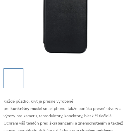
Každé púzdro, kryt je presne vyrobené
pre
konkrétny model
smartphonu, takže ponúka presné otvory a
výrezy pre kameru, reproduktory, konektory, blesk či tlačidlá.
Ochráni váš telefón pred
škrabancami
a
znehodnotením
a taktiež
svojim neprehliadnuteľným vzhľadom je aj
skvelým módnym