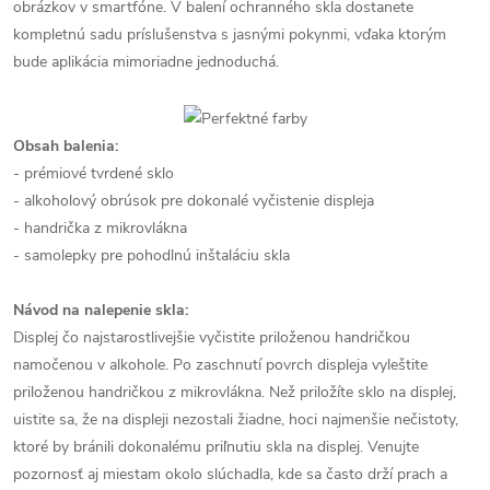
obrázkov v smartfóne. V balení ochranného skla dostanete
kompletnú sadu príslušenstva s jasnými pokynmi, vďaka ktorým
bude aplikácia mimoriadne jednoduchá.
Obsah balenia:
- prémiové tvrdené sklo
- alkoholový obrúsok pre dokonalé vyčistenie displeja
- handrička z mikrovlákna
- samolepky pre pohodlnú inštaláciu skla
Návod na nalepenie skla:
Displej čo najstarostlivejšie vyčistite priloženou handričkou
namočenou v alkohole. Po zaschnutí povrch displeja vyleštite
priloženou handričkou z mikrovlákna. Než priložíte sklo na displej,
uistite sa, že na displeji nezostali žiadne, hoci najmenšie nečistoty,
ktoré by bránili dokonalému priľnutiu skla na displej. Venujte
pozornosť aj miestam okolo slúchadla, kde sa často drží prach a