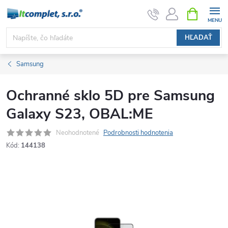
Prejsť
NÁKUPN
KOŠÍK
na
obsah
HĽADAŤ
Samsung
Ochranné sklo 5D pre Samsung
Galaxy S23, OBAL:ME
Neohodnotené
Podrobnosti hodnotenia
Kód:
144138