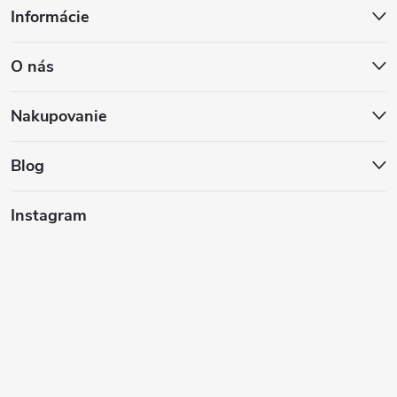
Informácie
á
O nás
p
ä
Nakupovanie
t
Blog
i
Instagram
e