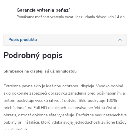
Garancia vrátenia peňazí
Ponúkame možnosť vrátenia tovaru bez udania dôvodu do 14 dní.
Popis produktu
Podrobný popis
Škrabance na displeji sú už minulosťou
Extrémne pevné sklo je ideálnou ochranou displeja. Vysoko odolné
sklo dokonale zabezpečí obrazovku zariadenia pred poškriabaním, a
pritom poskytuje vysokú citlivosť dotyku. Sklo poskytuje 100%
priehľadnosť, na Full HD displejoch zachováva perfektnú čistotu
obrazu, ostrosť dokonca ešte vylepšuje. Perfektne sedí nezanecháva
bubliny pri inštalácii, ktorú vďaka svojej jednoduchosti zvládne každý
aj začiatočník.