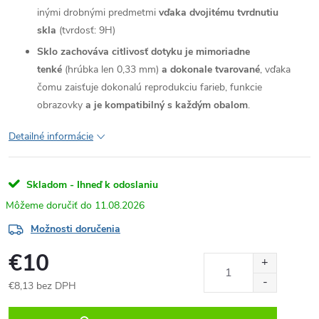
inými drobnými predmetmi
vďaka dvojitému tvrdnutiu
skla
(tvrdosť: 9H)
Sklo zachováva citlivosť dotyku je mimoriadne
tenké
(hrúbka len 0,33 mm)
a dokonale tvarované
, vďaka
čomu zaisťuje dokonalú reprodukciu farieb, funkcie
obrazovky
a je kompatibilný s každým obalom
.
Detailné informácie
Skladom - Ihneď k odoslaniu
11.08.2026
Možnosti doručenia
€10
€8,13 bez DPH
Jednotková
cena: