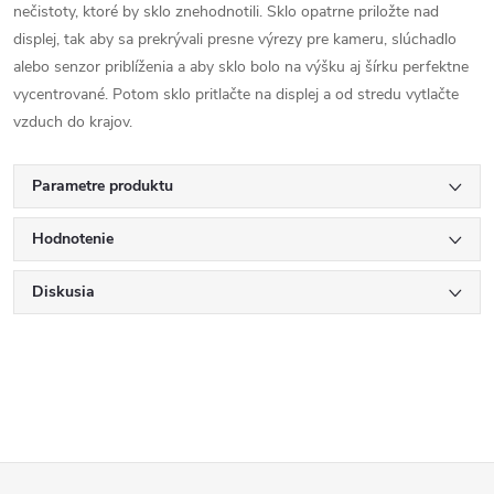
nečistoty, ktoré by sklo znehodnotili. Sklo opatrne priložte nad
displej, tak aby sa prekrývali presne výrezy pre kameru, slúchadlo
alebo senzor priblíženia a aby sklo bolo na výšku aj šírku perfektne
vycentrované. Potom sklo pritlačte na displej a od stredu vytlačte
vzduch do krajov.
Parametre produktu
Hodnotenie
Diskusia
Z