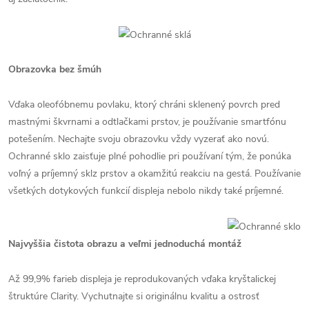
Obrazovka bez šmúh
Vďaka oleofóbnemu povlaku, ktorý chráni sklenený povrch pred
mastnými škvrnami a odtlačkami prstov, je používanie smartfónu
potešením. Nechajte svoju obrazovku vždy vyzerať ako novú.
Ochranné sklo zaisťuje plné pohodlie pri používaní tým, že ponúka
voľný a príjemný sklz prstov a okamžitú reakciu na gestá. Používanie
všetkých dotykových funkcií displeja nebolo nikdy také príjemné.
Najvyššia čistota obrazu a veľmi jednoduchá montáž
Až 99,9% farieb displeja je reprodukovaných vďaka kryštalickej
štruktúre Clarity. Vychutnajte si originálnu kvalitu a ostrosť