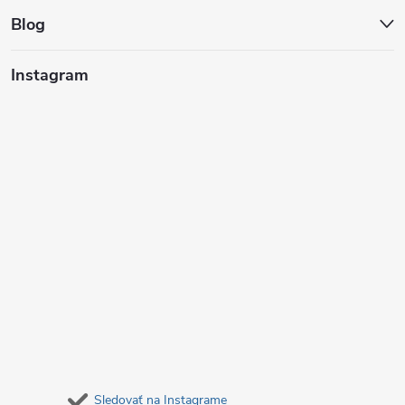
t
Blog
i
Instagram
e
Sledovať na Instagrame