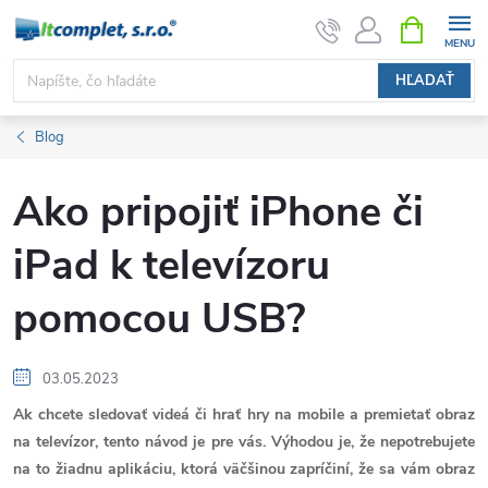
Prejsť
NÁKUPN
KOŠÍK
na
obsah
HĽADAŤ
Blog
Ako pripojiť iPhone či
iPad k televízoru
pomocou USB?
03.05.2023
Ak chcete sledovať videá či hrať hry na mobile a premietať obraz
na televízor, tento návod je pre vás. Výhodou je, že nepotrebujete
na to žiadnu aplikáciu, ktorá väčšinou zapríčiní, že sa vám obraz