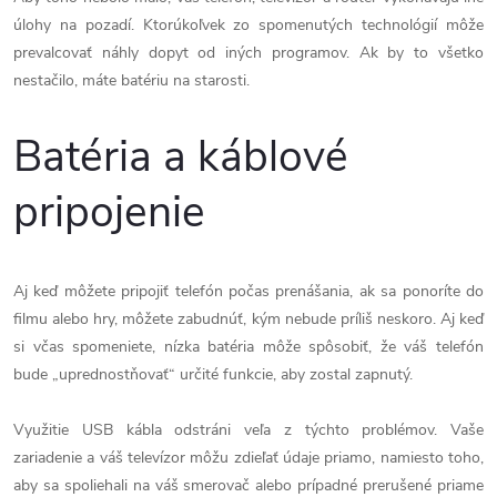
úlohy na pozadí. Ktorúkoľvek zo spomenutých technológií môže
prevalcovať náhly dopyt od iných programov. Ak by to všetko
nestačilo, máte batériu na starosti.
Batéria a káblové
pripojenie
Aj keď môžete pripojiť telefón počas prenášania, ak sa ponoríte do
filmu alebo hry, môžete zabudnúť, kým nebude príliš neskoro. Aj keď
si včas spomeniete, nízka batéria môže spôsobiť, že váš telefón
bude „uprednostňovať“ určité funkcie, aby zostal zapnutý.
Využitie USB kábla odstráni veľa z týchto problémov. Vaše
zariadenie a váš televízor môžu zdieľať údaje priamo, namiesto toho,
aby sa spoliehali na váš smerovač alebo prípadné prerušené priame