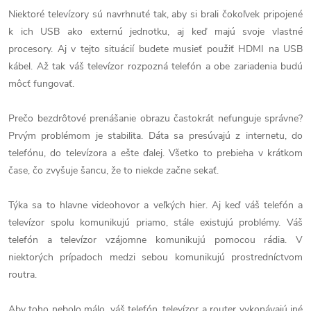
Niektoré televízory sú navrhnuté tak, aby si brali čokoľvek pripojené
k ich USB ako externú jednotku, aj keď majú svoje vlastné
procesory. Aj v tejto situácií budete musieť použiť HDMI na USB
kábel. Až tak váš televízor rozpozná telefón a obe zariadenia budú
môcť fungovať.
Prečo bezdrôtové prenášanie obrazu častokrát nefunguje správne?
Prvým problémom je stabilita. Dáta sa presúvajú z internetu, do
telefónu, do televízora a ešte ďalej. Všetko to prebieha v krátkom
čase, čo zvyšuje šancu, že to niekde začne sekať.
Týka sa to hlavne videohovor a veľkých hier. Aj keď váš telefón a
televízor spolu komunikujú priamo, stále existujú problémy. Váš
telefón a televízor vzájomne komunikujú pomocou rádia. V
niektorých prípadoch medzi sebou komunikujú prostredníctvom
routra.
Aby toho nebolo málo, váš telefón, televízor a router vykonávajú iné