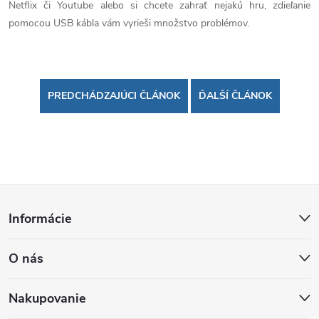
Netflix či Youtube alebo si chcete zahrať nejakú hru, zdieľanie
pomocou USB kábla vám vyrieši množstvo problémov.
PREDCHÁDZAJÚCI ČLÁNOK
ĎALŠÍ ČLÁNOK
Z
Informácie
á
O nás
p
ä
Nakupovanie