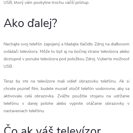
USB, ktorý vám poskytne trochu väčší prístup.
Ako ďalej?
Nechajte svoj telefón zapojený a hľadajte tlačidlo Zdroj na diaľkovom
ovládači televízora. Môže to byť aj na bočnej strane televízora alebo
dostupné v ponuke televízora pod položkou Zdroj. Vyberte možnosť
USB.
Teraz by ste na televízore mali vidieť obrazovku telefónu. Ak si
chcete pozrieť film, budete musieť otočiť telefón vodorovne, aby sa
aktivovala celá obrazovka. Zvážte použitie stojanu na udržanie
telefónu v danej polohe alebo vypnite otáčanie obrazovky v
nastaveniach telefónu.
Čo ak váš televízor