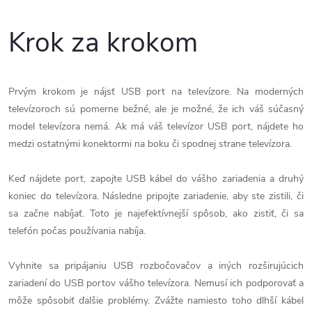
Krok za krokom
Prvým krokom je nájsť USB port na televízore. Na moderných
televízoroch sú pomerne bežné, ale je možné, že ich váš súčasný
model televízora nemá. Ak má váš televízor USB port, nájdete ho
medzi ostatnými konektormi na boku či spodnej strane televízora.
Keď nájdete port, zapojte USB kábel do vášho zariadenia a druhý
koniec do televízora. Následne pripojte zariadenie, aby ste zistili, či
sa začne nabíjať. Toto je najefektívnejší spôsob, ako zistiť, či sa
telefón počas používania nabíja.
Vyhnite sa pripájaniu USB rozbočovačov a iných rozširujúcich
zariadení do USB portov vášho televízora. Nemusí ich podporovať a
môže spôsobiť ďalšie problémy. Zvážte namiesto toho dlhší kábel