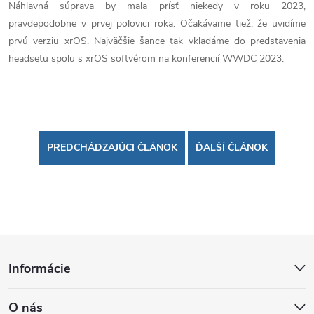
Náhlavná súprava by mala prísť niekedy v roku 2023,
pravdepodobne v prvej polovici roka. Očakávame tiež, že uvidíme
prvú verziu xrOS. Najväčšie šance tak vkladáme do predstavenia
headsetu spolu s xrOS softvérom na konferencií WWDC 2023.
PREDCHÁDZAJÚCI ČLÁNOK
ĎALŠÍ ČLÁNOK
Z
Informácie
á
O nás