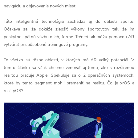
navigáciu a objavovanie nových miest.
Táto inteligentná technológia zachádza aj do oblasti športu.
Očakáva sa, že dokáže zlepšiť výkony športovcov tak, že im
poskytne spätnú väzbu o ich, forme. Tréneri tak môžu pomocou AR
vytvárať prispôsobené tréningové programy.
To všetko sú rôzne oblasti, v ktorých má AR veľký potenciál. V
tomto článku sa však chceme venovať aj tomu, ako s rozšírenou
realitou pracuje Apple. Špekuluje sa o 2 operačných systémoch,
ktoré by tento segment mohli premeniť na realitu. Čo je xrOS a
realityOS?