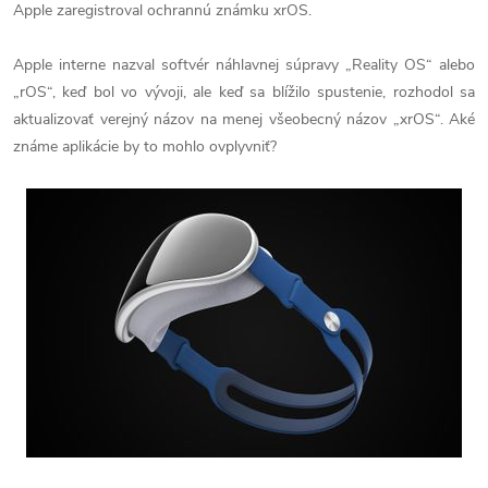
Apple zaregistroval ochrannú známku xrOS.
Apple interne nazval softvér náhlavnej súpravy „Reality OS“ alebo
„rOS“, keď bol vo vývoji, ale keď sa blížilo spustenie, rozhodol sa
aktualizovať verejný názov na menej všeobecný názov „xrOS“. Aké
známe aplikácie by to mohlo ovplyvniť?