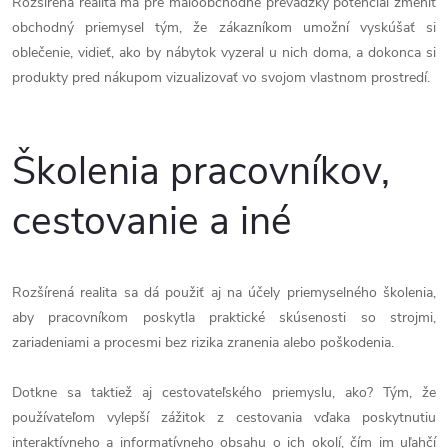
Rozšírená realita má pre maloobchodné prevádzky potenciál zmeniť
obchodný priemysel tým, že zákazníkom umožní vyskúšať si
oblečenie, vidieť, ako by nábytok vyzeral u nich doma, a dokonca si
produkty pred nákupom vizualizovať vo svojom vlastnom prostredí.
Školenia pracovníkov,
cestovanie a iné
Rozšírená realita
sa dá použiť aj na účely priemyselného školenia,
aby pracovníkom poskytla praktické skúsenosti so strojmi,
zariadeniami a procesmi bez rizika zranenia alebo poškodenia.
Dotkne sa taktiež aj cestovateľského priemyslu, ako? Tým, že
používateľom vylepší zážitok z cestovania vďaka poskytnutiu
interaktívneho a informatívneho obsahu o ich okolí, čím im uľahčí