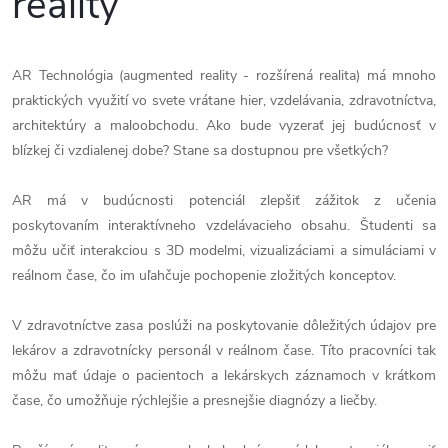
reality
AR Technológia (augmented reality - rozšírená realita) má mnoho
praktických využití vo svete vrátane hier, vzdelávania, zdravotníctva,
architektúry a maloobchodu. Ako bude vyzerať jej budúcnosť v
blízkej či vzdialenej dobe? Stane sa dostupnou pre všetkých?
AR má v budúcnosti potenciál zlepšiť zážitok z učenia
poskytovaním interaktívneho vzdelávacieho obsahu. Študenti sa
môžu učiť interakciou s 3D modelmi, vizualizáciami a simuláciami v
reálnom čase, čo im uľahčuje pochopenie zložitých konceptov.
V zdravotníctve zasa poslúži na poskytovanie dôležitých údajov pre
lekárov a zdravotnícky personál v reálnom čase. Títo pracovníci tak
môžu mať údaje o pacientoch a lekárskych záznamoch v krátkom
čase, čo umožňuje rýchlejšie a presnejšie diagnózy a liečby.