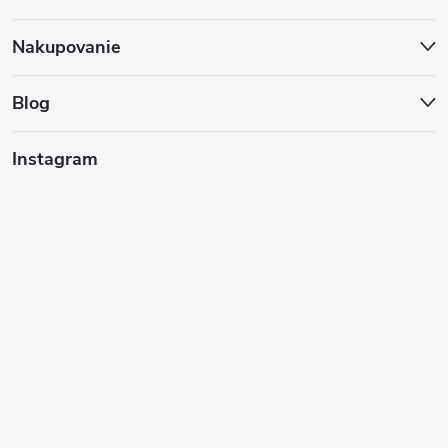
p
ä
Nakupovanie
t
Blog
i
Instagram
e