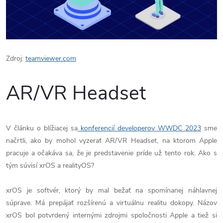
Zdroj:
teamviewer.com
AR/VR Headset
V článku o blížiacej sa
konferencií developerov WWDC 2023
sme
načrtli, ako by mohol vyzerať AR/VR Headset, na ktorom Apple
pracuje a očakáva sa, že je predstavenie príde už tento rok. Ako s
tým súvisí xrOS a realityOS?
xrOS je softvér, ktorý by mal bežať na spomínanej náhlavnej
súprave. Má prepájať rozšírenú a virtuálnu realitu dokopy. Názov
xrOS bol potvrdený internými zdrojmi spoločnosti Apple a tiež si