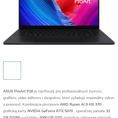
ASUS ProArt P16
je navrhnutý pre profesionálnych tvorcov,
grafikov, video editorov i dizajnérov, ktorí vyžadujú maximálny výkon
a presnosť. Kombinácia procesora
AMD Ryzen AI 9 HX 370
,
grafickej karty
NVIDIA GeForce RTX 5070
, operačnej pamäte
32
GB DDR5
a rýchleho
2000 GB SSD
poskytuje výkon pre náročné