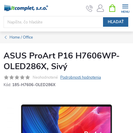
Prejsť
NÁKUPN
KOŠÍK
na
obsah
HĽADAŤ
Home / Office
ASUS ProArt P16 H7606WP-
OLED286X, Sivý
Neohodnotené
Podrobnosti hodnotenia
Kód:
185-H7606-OLED286X