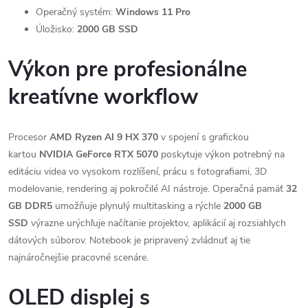
Operačný systém:
Windows 11 Pro
Úložisko:
2000 GB SSD
Výkon pre profesionálne
kreatívne workflow
Procesor
AMD Ryzen AI 9 HX 370
v spojení s grafickou
kartou
NVIDIA GeForce RTX 5070
poskytuje výkon potrebný na
editáciu videa vo vysokom rozlíšení, prácu s fotografiami, 3D
modelovanie, rendering aj pokročilé AI nástroje. Operačná pamäť
32
GB DDR5
umožňuje plynulý multitasking a rýchle
2000 GB
SSD
výrazne urýchľuje načítanie projektov, aplikácií aj rozsiahlych
dátových súborov. Notebook je pripravený zvládnuť aj tie
najnáročnejšie pracovné scenáre.
OLED displej s