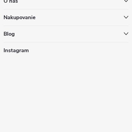
O nás
p
ä
Nakupovanie
t
Blog
i
Instagram
e