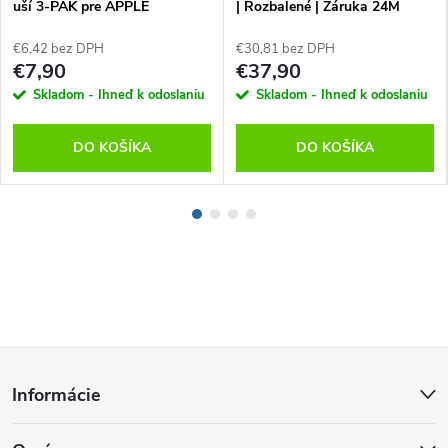
uší 3-PAK pre APPLE
| Rozbalené | Záruka 24M
AIRPODS PRO 3, Biele
€6,42 bez DPH
€30,81 bez DPH
€7,90
€37,90
Skladom - Ihneď k odoslaniu
Skladom - Ihneď k odoslaniu
DO KOŠÍKA
DO KOŠÍKA
Z
Informácie
á