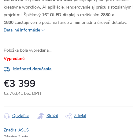
kreatívne workflow, AI aplikácie, renderovanie aj prácu s rozsiahlymi
projektmi. Špičkový
16" OLED displej
s rozlíšením
2880 x
1800
zaisťuje verné podanie farieb a mimoriadnu úroveň detailov.
Detailné informácie
Položka bola vypredaná…
Vypredané
Možnosti doručenia
€3 399
€2 763,41 bez DPH
Jednotková
cena:
Opýtať sa
Strážiť
Zdieľať
Značka:
ASUS