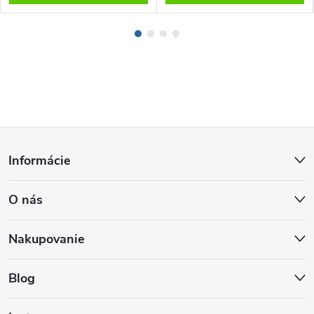
Z
Informácie
á
O nás
p
ä
Nakupovanie
t
Blog