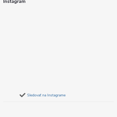
i
Instagram
e
Sledovať na Instagrame