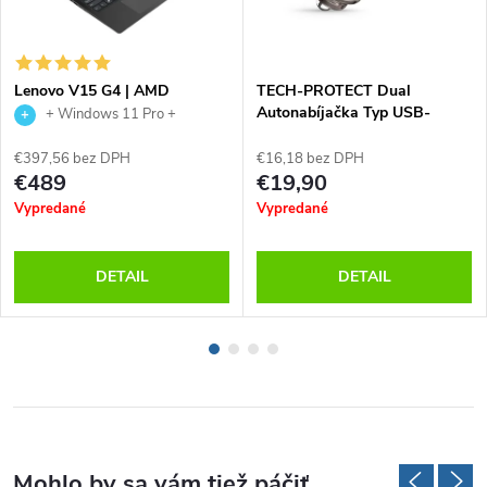
Lenovo V15 G4 | AMD
TECH-PROTECT Dual
Ryzen™ 3 7320U | 16 GB
Autonabíjačka Typ USB-
+ Windows 11 Pro +
DDR5 | 512GB SSD |
C/USB-A, Čierna
Microsoft Office 2021 v cene
Windows 11 | Office 2021 |
€397,56 bez DPH
€16,18 bez DPH
Záruka 24M
€489
€19,90
Vypredané
Vypredané
DETAIL
DETAIL