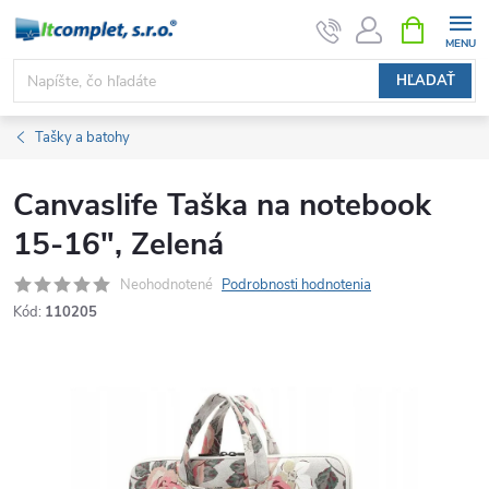
Prejsť
NÁKUPN
KOŠÍK
na
obsah
HĽADAŤ
Tašky a batohy
Canvaslife Taška na notebook
15-16", Zelená
Neohodnotené
Podrobnosti hodnotenia
Kód:
110205