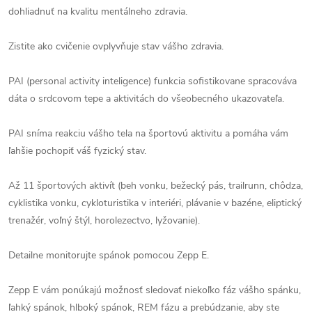
dohliadnuť na kvalitu mentálneho zdravia.
Zistite ako cvičenie ovplyvňuje stav vášho zdravia.
PAI (personal activity inteligence) funkcia sofistikovane spracováva
dáta o srdcovom tepe a aktivitách do všeobecného ukazovateľa.
PAI sníma reakciu vášho tela na športovú aktivitu a pomáha vám
ľahšie pochopiť váš fyzický stav.
Až 11 športových aktivít (beh vonku, bežecký pás, trailrunn, chôdza,
cyklistika vonku, cykloturistika v interiéri, plávanie v bazéne, eliptický
trenažér, voľný štýl, horolezectvo, lyžovanie).
Detailne monitorujte spánok pomocou Zepp E.
Zepp E vám ponúkajú možnosť sledovať niekoľko fáz vášho spánku,
ľahký spánok, hlboký spánok, REM fázu a prebúdzanie, aby ste