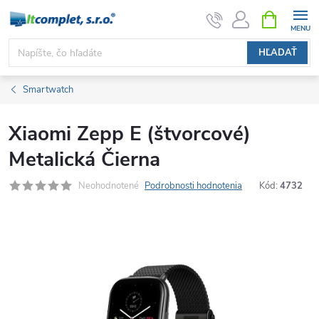
Prejsť
NÁKUPN
KOŠÍK
na
obsah
HĽADAŤ
Smartwatch
Xiaomi Zepp E (štvorcové)
Metalická Čierna
Neohodnotené
Podrobnosti hodnotenia
Kód:
4732