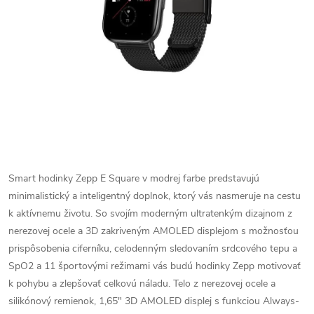
Smart hodinky Zepp E Square v modrej farbe predstavujú
minimalistický a inteligentný doplnok, ktorý vás nasmeruje na cestu
k aktívnemu životu. So svojím moderným ultratenkým dizajnom z
nerezovej ocele a 3D zakriveným AMOLED displejom s možnosťou
prispôsobenia ciferníku, celodenným sledovaním srdcového tepu a
SpO2 a 11 športovými režimami vás budú hodinky Zepp motivovať
k pohybu a zlepšovať celkovú náladu. Telo z nerezovej ocele a
silikónový remienok, 1,65" 3D AMOLED displej s funkciou Always-