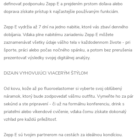
definovať podponuku Zepp E a prejdením prstom doľava alebo
doprava získate prístup k najčastejšie používaným funkciám.
Zepp E vydržia až 7 dní na jedno nabitie, ktoré vás zbaví denného
dobíjania. Vďaka plne nabitému zariadeniu Zepp E môžete
zaznamenávať všetky údaje vášho tela v každodennom živote - pri
športe, práci alebo počas nočného spánku, a potom bez prerušenia
prezentovať výsledky svojej digitálnej analýzy.
DIZAJN VYHOVUJÚCI VIACERÝM ŠTÝLOM
Od kovu, kože až po fluoroelastomer si vyberte svoj obľúbený
náramok, ktorý bude zodpovedať vášmu outfitu. Vymeňte ho za pár
sekúnd a ste pripravení - či už na formálnu konferenciu, drink s
priateľmi alebo víkendové cvičenie, vďaka čomu získate dokonalý
vzhľad pre každú príležitosť.
Zepp E sú tvojim partnerom na cestách za ideálnou kondíciou.