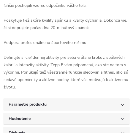
ľahšie pochopili vzorec odpočinku vášho tela.
Poskytuje tiež skóre kvality spánku a kvality dýchania. Dokonca vie,
či si doprajete počas dňa 20-minútový spánok.
Podpora profesionálneho športového režimu.
Definujte si cieľ dennej aktivity pre seba vrátane krokov, spálených
kalórií a intenzity aktivity. Zepp E vám pripomenú, ako ste na tom s
výkonmi. Ponúkajú tiež všestranné funkcie sledovania fitnes, ako sú
sedavé upomienky a aktívne hodiny, ktoré vás motivujú k aktívnemu
životu.
Parametre produktu
Hodnotenie
Diskusia