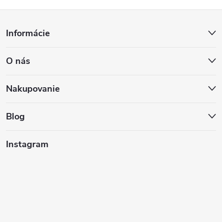
Z
Informácie
á
O nás
p
ä
Nakupovanie
t
Blog
i
Instagram
e