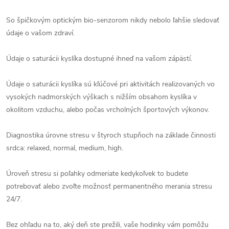
So špičkovým optickým bio-senzorom nikdy nebolo ľahšie sledovať
údaje o vašom zdraví.
Údaje o saturácii kyslíka dostupné ihneď na vašom zápästí.
Údaje o saturácii kyslíka sú kľúčové pri aktivitách realizovaných vo
vysokých nadmorských výškach s nižším obsahom kyslíka v
okolitom vzduchu, alebo počas vrcholných športových výkonov.
Diagnostika úrovne stresu v štyroch stupňoch na základe činnosti
srdca: relaxed, normal, medium, high.
Úroveň stresu si poľahky odmeriate kedykoľvek to budete
potrebovať alebo zvoľte možnosť permanentného merania stresu
24/7.
Bez ohľadu na to, aký deň ste prežili, vaše hodinky vám pomôžu