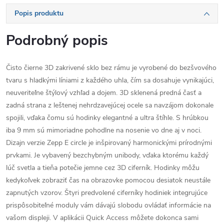
Popis produktu
Podrobný popis
Čisto čierne 3D zakrivené sklo bez rámu je vyrobené do bezšvového
tvaru s hladkými líniami z každého uhla, čím sa dosahuje vynikajúci,
neuveriteľne štýlový vzhľad a dojem. 3D sklenená predná časť a
zadná strana z leštenej nehrdzavejúcej ocele sa navzájom dokonale
spojili, vďaka čomu sú hodinky elegantné a ultra štíhle. S hrúbkou
iba 9 mm sú mimoriadne pohodlne na nosenie vo dne aj v noci.
Dizajn verzie Zepp E circle je inšpirovaný harmonickými prírodnými
prvkami. Je vybavený bezchybným unibody, vďaka ktorému každý
lúč svetla a tieňa potečie jemne cez 3D ciferník. Hodinky môžu
kedykoľvek zobraziť čas na obrazovke pomocou desiatok neustále
zapnutých vzorov. Štyri predvolené ciferníky hodiniek integrujúce
prispôsobiteľné moduly vám dávajú slobodu ovládať informácie na
vašom displeji. V aplikácii Quick Access môžete dokonca sami