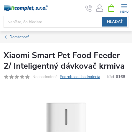
Prejsť
NÁKUPN
KOŠÍK
na
obsah
HĽADAŤ
Domácnosť
Xiaomi Smart Pet Food Feeder
2/ Inteligentný dávkovač krmiva
Neohodnotené
Podrobnosti hodnotenia
Kód:
6168