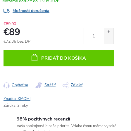
13.08.2026
Možnosti doručenia
€89,90
€89
€72,36 bez DPH
Jednotková
cena:
PRIDAŤ DO KOŠÍKA
Opýtať sa
Strážiť
Zdieľať
Značka:
XIAOMI
Záruka
:
2 roky
98% pozitívnych recenzií
Vaša spokojnosť je naša priorita. Vďaka čomu máme vysoké