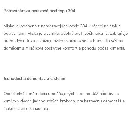
Potravinárska nerezová oceľ typu 304
Miska je vyrobená z nehrdzavejúcej ocele 304, určenej na styk s
potravinami. Miska je trvanlivá, odolná proti poškriabaniu, zabraňuje
hromadeniu tuku a znižuje riziko vzniku akné na brade. To vášmu
domácemu miláčikovi poskytne komfort a pohodu počas kŕmenia.
Jednoduchá demontáž a čistenie
Oddeliteľná konštrukcia umožňuje rýchlu demontáž nádoby na
krmivo v dvoch jednoduchých krokoch, pre bezpečnú demontáž a
ľahké čistenie zariadenia.