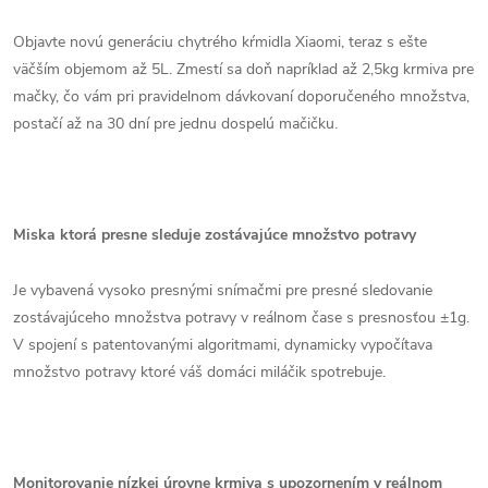
Objavte novú generáciu chytrého kŕmidla Xiaomi, teraz s ešte
väčším objemom až 5L. Zmestí sa doň napríklad až 2,5kg krmiva pre
mačky, čo vám pri pravidelnom dávkovaní doporučeného množstva,
postačí až na 30 dní pre jednu dospelú mačičku.
Miska ktorá presne sleduje zostávajúce množstvo potravy
Je vybavená vysoko presnými snímačmi pre presné sledovanie
zostávajúceho množstva potravy v reálnom čase s presnosťou ±1g.
V spojení s patentovanými algoritmami, dynamicky vypočítava
množstvo potravy ktoré váš domáci miláčik spotrebuje.
Monitorovanie nízkej úrovne krmiva s upozornením v reálnom