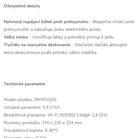
Dômyselné detaily
Nylonový napájací kábel proti prehryznutiu
- Bezpečne chráni pred
prehryznutím a zabraňuje úniku elektrického prúdu
Veľká miska
- Umožňuje ľahký a pohodlný prístup k jedlu.
Tlačidlo na manuálne dávkovanie
- Stlačením tlačidla aktivujete
extra dávku krmiva podľa potreby vášho miláčika.
Technické parametre:
Model výrobku: XMWSQ02
Vstupné parametre: 5,9 V?1A
Bezdrôtové pripojenie: Wi-Fi IEEE802.11b/g/n 2,4 GHz
Rozmery produktu: 370 x 220 x 324 mm
Prevádzková teplota: 0-40°C