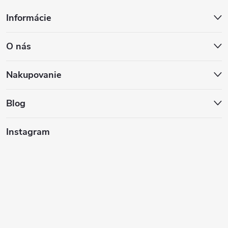
Z
Informácie
á
O nás
p
ä
Nakupovanie
t
Blog
i
Instagram
e