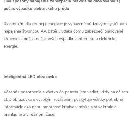
Dva spôsoby napájania zabezpečia pravidelné dávkovanie aj
počas výpadku elektrického prúdu
Xiaomi kŕmidlo druhej generácie je vybavené núdzovým systémom
napájania štvoricou AA batérii, vďaka čomu zabezpečí plánované
kŕmenie aj počas nečakaných výpadkov internetu a elektrickej
energie.
Inteligentná LED obrazovka
Včasné upozornenia a všetko čo potrebujete vedieť, vždy na očiach.
LED obrazovka s vysokým rozlíšením poskytuje všetky potrebné
informácie ako napr. hmotnosť krmiva v miske a stav kŕmidla
prehľadne a v reálnom čase.