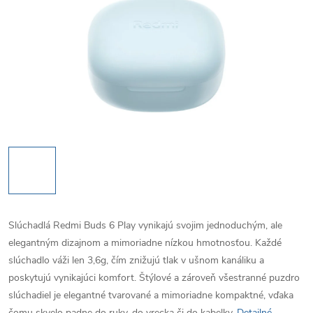
Slúchadlá Redmi Buds 6 Play vynikajú svojim jednoduchým, ale
elegantným dizajnom a mimoriadne nízkou hmotnosťou. Každé
slúchadlo váži len 3,6g, čím znižujú tlak v ušnom kanáliku a
poskytujú vynikajúci komfort. Štýlové a zároveň všestranné puzdro
slúchadiel je elegantné tvarované a mimoriadne kompaktné, vďaka
čomu skvelo padne do ruky, do vrecka či do kabelky.
Detailné