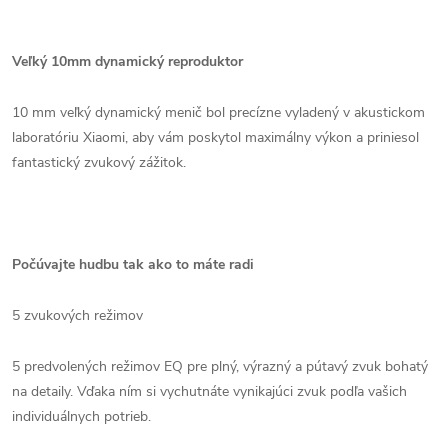
Veľký 10mm dynamický reproduktor
10 mm veľký dynamický menič bol precízne vyladený v akustickom
laboratóriu Xiaomi, aby vám poskytol maximálny výkon a priniesol
fantastický zvukový zážitok.
Počúvajte hudbu tak ako to máte radi
5 zvukových režimov
5 predvolených režimov EQ pre plný, výrazný a pútavý zvuk bohatý
na detaily. Vďaka ním si vychutnáte vynikajúci zvuk podľa vašich
individuálnych potrieb.