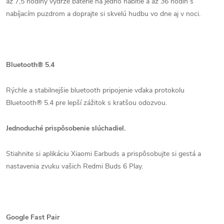
až 7,5 hodiny výdrže batérie na jedno nabitie a až 36 hodín s
nabíjacím puzdrom a doprajte si skvelú hudbu vo dne aj v noci.
Bluetooth® 5.4
Rýchle a stabilnejšie bluetooth pripojenie vďaka protokolu
Bluetooth® 5.4 pre lepší zážitok s kratšou odozvou.
Jednoduché prispôsobenie slúchadiel.
Stiahnite si aplikáciu Xiaomi Earbuds a prispôsobujte si gestá a
nastavenia zvuku vašich Redmi Buds 6 Play.
Google Fast Pair