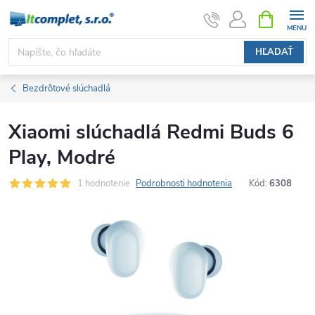
Prejsť
NÁKUPN
KOŠÍK
na
obsah
HĽADAŤ
Bezdrôtové slúchadlá
Xiaomi slúchadlá Redmi Buds 6
Play, Modré
1 hodnotenie
Podrobnosti hodnotenia
Kód:
6308