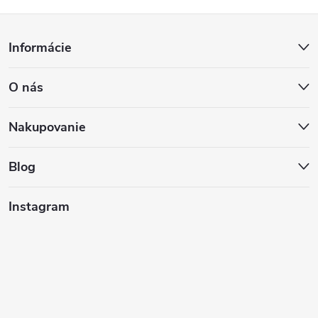
Z
Informácie
á
O nás
p
ä
Nakupovanie
t
Blog
i
Instagram
e