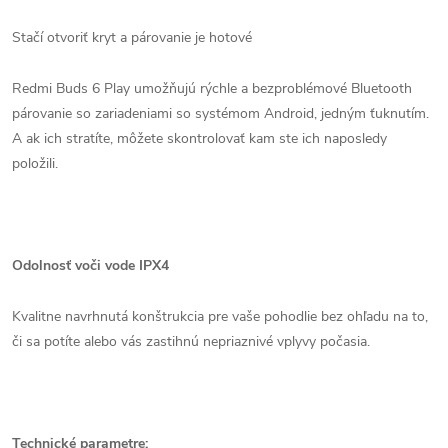
Stačí otvoriť kryt a párovanie je hotové
Redmi Buds 6 Play umožňujú rýchle a bezproblémové Bluetooth
párovanie so zariadeniami so systémom Android, jedným ťuknutím.
A ak ich stratíte, môžete skontrolovať kam ste ich naposledy
položili.
Odolnosť voči vode IPX4
Kvalitne navrhnutá konštrukcia pre vaše pohodlie bez ohľadu na to,
či sa potíte alebo vás zastihnú nepriaznivé vplyvy počasia.
Technické parametre: