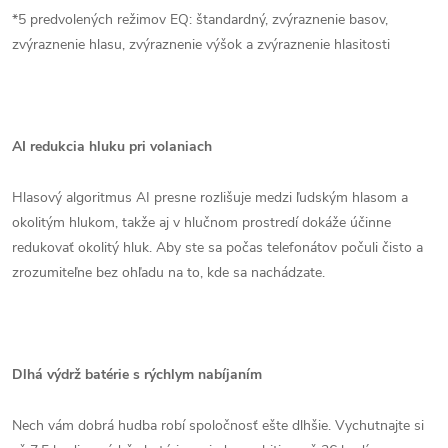
*5 predvolených režimov EQ: štandardný, zvýraznenie basov,
zvýraznenie hlasu, zvýraznenie výšok a zvýraznenie hlasitosti
AI redukcia hluku pri volaniach
Hlasový algoritmus AI presne rozlišuje medzi ľudským hlasom a
okolitým hlukom, takže aj v hlučnom prostredí dokáže účinne
redukovať okolitý hluk. Aby ste sa počas telefonátov počuli čisto a
zrozumiteľne bez ohľadu na to, kde sa nachádzate.
Dlhá výdrž batérie s rýchlym nabíjaním
Nech vám dobrá hudba robí spoločnosť ešte dlhšie. Vychutnajte si