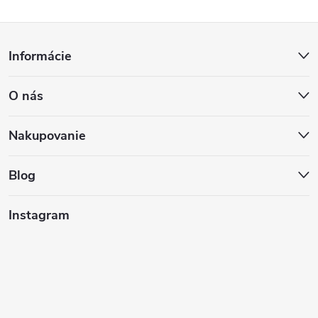
Z
Informácie
á
O nás
p
ä
Nakupovanie
t
Blog
i
Instagram
e