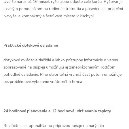
Uvarte naraz až 16 misiek ryže alebo uduste celé kurča. Ryžovar je
skvelým pomocníkom na rodinné stretnutia a posedenia s priateľmi.
Navyše je kompaktný a šetrí vám miesto v kuchyni.
Praktické dotykové ovládanie
dotykové ovládacie tlačidlá a ľahko prístupne informácie o varení
zobrazované na displeji umožňujú aj zaneprázdneným rodičom
pohodlné ovládanie. Plne otvoriteľná vrchná časť potom umožňuje
bezproblémové vyberanie vnútorného hrnca.
24 hodinové plánovanie a 12 hodinové udržiavania teploty
Rozlúčte sa s uponáhľanou prípravou raňajok a narýchlo