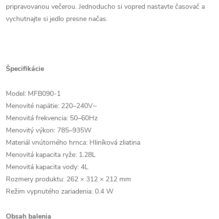
pripravovanou večerou. Jednoducho si vopred nastavte časovač a
vychutnajte si jedlo presne načas.
Špecifikácie
Model: MFB090-1
Menovité napätie: 220–240V~
Menovitá frekvencia: 50–60Hz
Menovitý výkon: 785–935W
Materiál vnútorného hrnca: Hliníková zliatina
Menovitá kapacita ryže: 1.28L
Menovitá kapacita vody: 4L
Rozmery produktu: 262 × 312 × 212 mm
Režim vypnutého zariadenia: 0.4 W
Obsah balenia