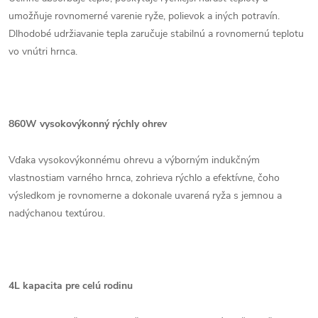
umožňuje rovnomerné varenie ryže, polievok a iných potravín.
Dlhodobé udržiavanie tepla zaručuje stabilnú a rovnomernú teplotu
vo vnútri hrnca.
860W vysokovýkonný rýchly ohrev
Vďaka vysokovýkonnému ohrevu a výborným indukčným
vlastnostiam varného hrnca, zohrieva rýchlo a efektívne, čoho
výsledkom je rovnomerne a dokonale uvarená ryža s jemnou a
nadýchanou textúrou.
4L kapacita pre celú rodinu