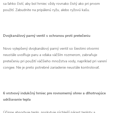
sa ľahko čistí, aby bol hrniec vždy rovnako čistý ako pri prvom
použití. Zabudnite na pripálenú ryžu, alebo ryžovú kašu.
Dvojkanálový parný ventil s ochranou proti pretečeniu
Novo vylepšený dvojkanálový parný ventil so šiestimi otvormi
neustále uvoľňuje paru a vďaka väčším rozmerom, zabraňuje
pretečeniu pri použití väčšieho množstva vody, napríklad pri varení
congee. Nie je preto potrebné zariadenie neustále kontrolovať.
6 vrstvový indukčný hrniec pre rovnomerný ohrev a dlhotrvajúce
udržiavanie tepla
Účinne absorbuje teplo, poskytuje rýchlejší nárast teploty a