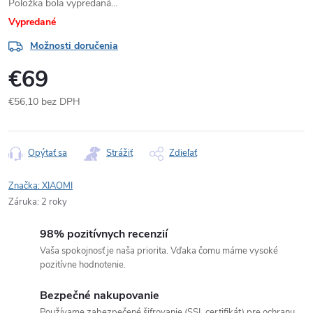
Položka bola vypredaná…
Vypredané
Možnosti doručenia
€69
€56,10 bez DPH
Jednotková
cena:
Opýtať sa
Strážiť
Zdieľať
Značka:
XIAOMI
Záruka
:
2 roky
98% pozitívnych recenzií
Vaša spokojnosť je naša priorita. Vďaka čomu máme vysoké
pozitívne hodnotenie.
Bezpečné nakupovanie
Používame zabezpečené šifrovanie (SSL certifikát) pre ochranu