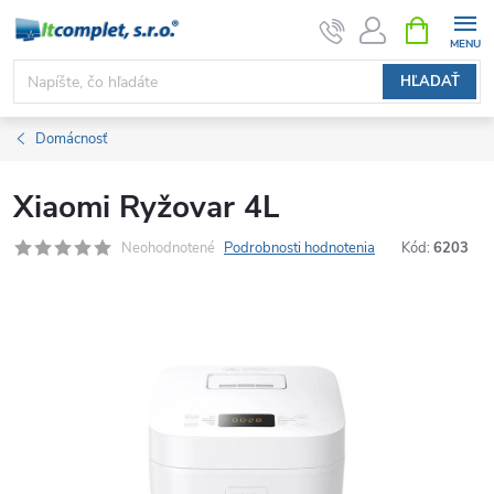
Prejsť
NÁKUPN
KOŠÍK
na
obsah
HĽADAŤ
Domácnosť
Xiaomi Ryžovar 4L
Neohodnotené
Podrobnosti hodnotenia
Kód:
6203