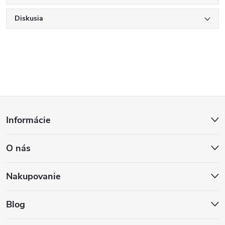
Diskusia
Z
Informácie
á
O nás
p
ä
Nakupovanie
t
Blog