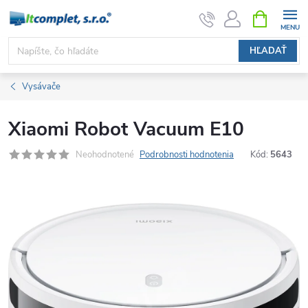
Prejsť
NÁKUPN
KOŠÍK
na
obsah
HĽADAŤ
Vysávače
Xiaomi Robot Vacuum E10
Neohodnotené
Podrobnosti hodnotenia
Kód:
5643