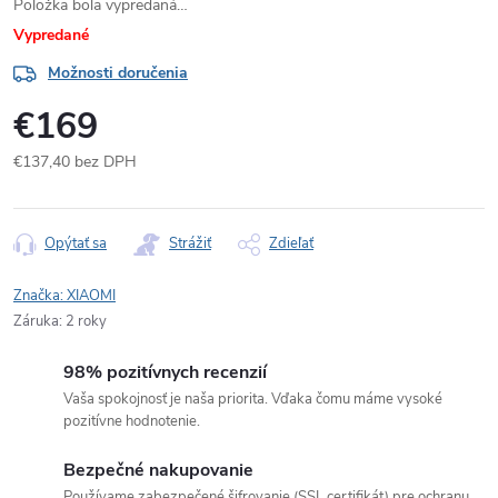
Položka bola vypredaná…
Vypredané
Možnosti doručenia
€169
€137,40 bez DPH
Jednotková
cena:
Opýtať sa
Strážiť
Zdieľať
Značka:
XIAOMI
Záruka
:
2 roky
98% pozitívnych recenzií
Vaša spokojnosť je naša priorita. Vďaka čomu máme vysoké
pozitívne hodnotenie.
Bezpečné nakupovanie
Používame zabezpečené šifrovanie (SSL certifikát) pre ochranu