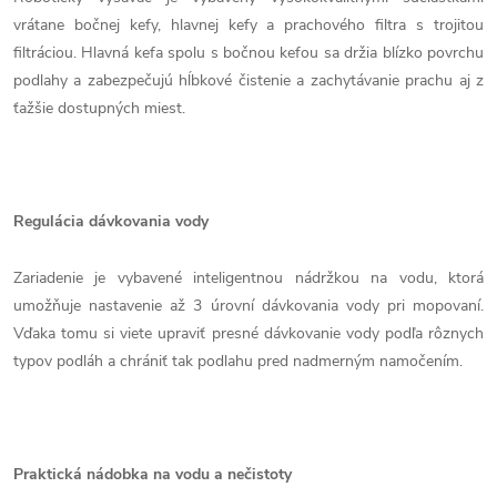
vrátane bočnej kefy, hlavnej kefy a prachového filtra s trojitou
filtráciou. Hlavná kefa spolu s bočnou kefou sa držia blízko povrchu
podlahy a zabezpečujú hĺbkové čistenie a zachytávanie prachu aj z
ťažšie dostupných miest.
Regulácia dávkovania vody
Zariadenie je vybavené inteligentnou nádržkou na vodu, ktorá
umožňuje nastavenie až 3 úrovní dávkovania vody pri mopovaní.
Vďaka tomu si viete upraviť presné dávkovanie vody podľa rôznych
typov podláh a chrániť tak podlahu pred nadmerným namočením.
Praktická nádobka na vodu a nečistoty