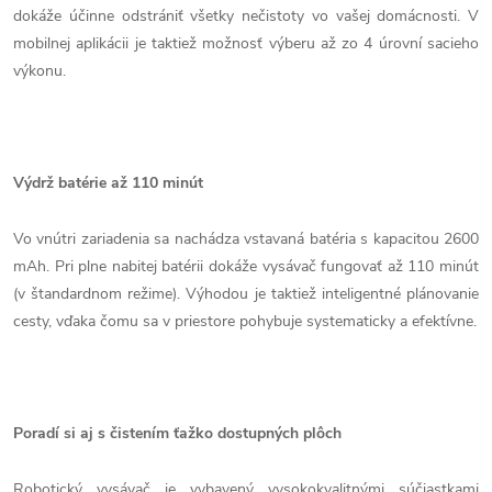
dokáže účinne odstrániť všetky nečistoty vo vašej domácnosti. V
mobilnej aplikácii je taktiež možnosť výberu až zo 4 úrovní sacieho
výkonu.
Výdrž batérie až 110 minút
Vo vnútri zariadenia sa nachádza vstavaná batéria s kapacitou 2600
mAh. Pri plne nabitej batérii dokáže vysávač fungovať až 110 minút
(v štandardnom režime). Výhodou je taktiež inteligentné plánovanie
cesty, vďaka čomu sa v priestore pohybuje systematicky a efektívne.
Poradí si aj s čistením ťažko dostupných plôch
Robotický vysávač je vybavený vysokokvalitnými súčiastkami