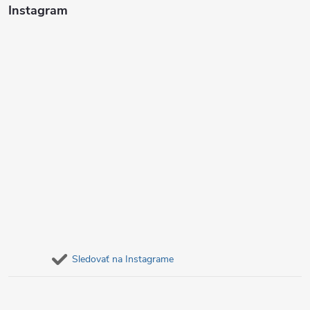
i
Instagram
e
Sledovať na Instagrame