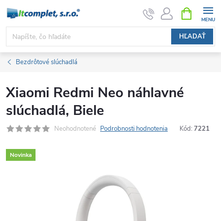
Prejsť
NÁKUPN
KOŠÍK
na
obsah
HĽADAŤ
Bezdrôtové slúchadlá
Xiaomi Redmi Neo náhlavné
slúchadlá, Biele
Neohodnotené
Podrobnosti hodnotenia
Kód:
7221
Novinka