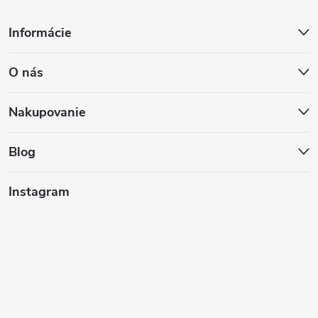
Z
Informácie
á
O nás
p
ä
Nakupovanie
t
Blog
i
Instagram
e