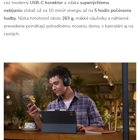
cez moderný
USB-C konektor
a vďaka
superrýchlemu
nabíjaniu
získaš už za 10 minút energiu až na
5 hodín počúvania
hudby
. Nízka hmotnosť okolo
263 g
, mäkké náušníky a náhlavné
prevedenie pomáhajú pohodlnému noseniu doma, v kancelárii aj na
cestách.