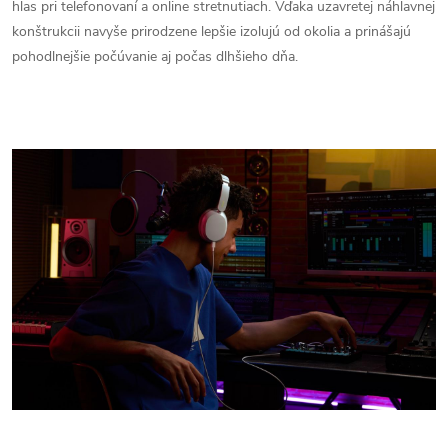
hlas pri telefonovaní a online stretnutiach. Vďaka uzavretej náhlavnej
konštrukcii navyše prirodzene lepšie izolujú od okolia a prinášajú
pohodlnejšie počúvanie aj počas dlhšieho dňa.