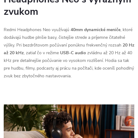
zvukom
Redmi Headphones Neo využívajú
40mm dynamické meniče
, ktoré
dodávajú hudbe plnšie basy, čistejšie strede a príjemne čitateľné
výšky. Pri bezdrôtovom počúvaní ponúknu frekvenčný rozsah
20 Hz
až 20 kHz
, zatiaľ čo v režime
USB-C audio
zvládnu až 20 Hz až 40
kHz pre detailnejšie počúvanie vo vysokom rozlíšení. Hodia sa tak
pre hudbu, filmy, podcasty aj prácu na počítači, kde oceníš pohodlný
zvuk bez zbytočného nastavovania.