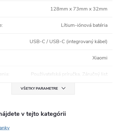
128mm x 73mm x 32mm
e
:
Lítium-iónová batéria
USB-C / USB-C (integrovaný kábel)
Xiaomi
enia
:
Používateľská príručka, Záručný list
VŠETKY PARAMETRE
ájdete v tejto kategórii
anky