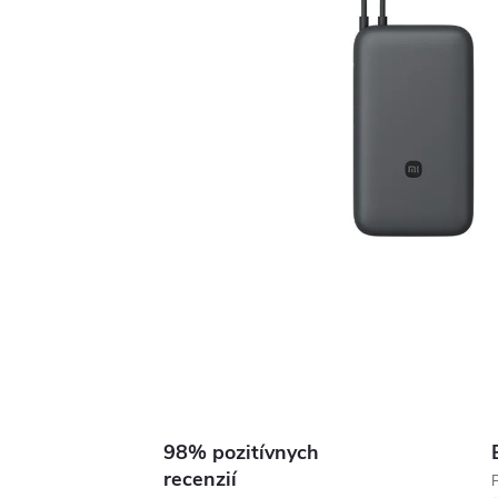
98% pozitívnych
recenzií
P