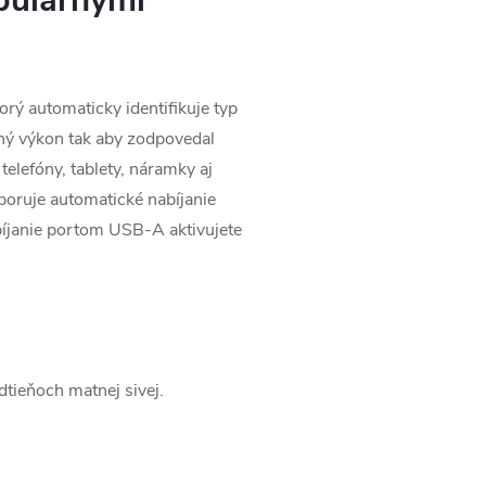
opulárnymi
rý automaticky identifikuje typ
pný výkon tak aby zodpovedal
elefóny, tablety, náramky aj
poruje automatické nabíjanie
janie portom USB-A aktivujete
dtieňoch matnej sivej.