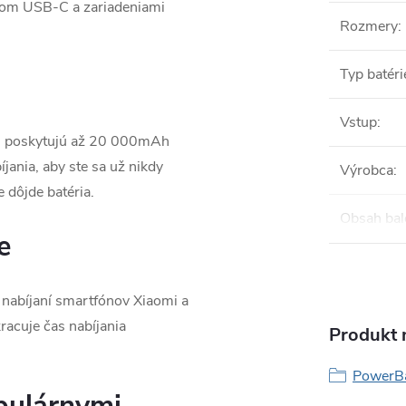
rom USB-C a zariadeniami
Rozmery
:
Typ batéri
Vstup
:
lu poskytujú až 20 000mAh
jania, aby ste sa už nikdy
Výrobca
:
 dôjde batéria.
Obsah bal
e
nabíjaní smartfónov Xiaomi a
racuje čas nabíjania
Produkt n
PowerB