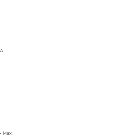
-A
 Max.