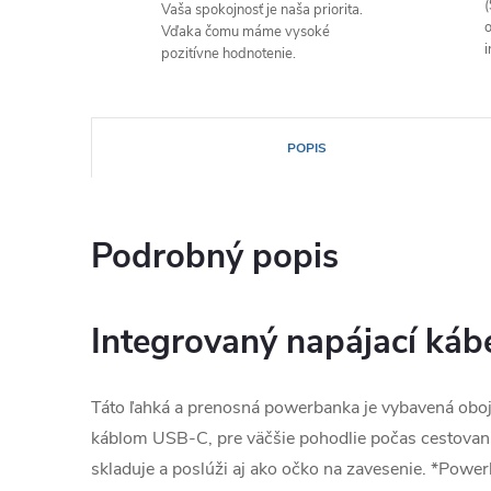
(
Vaša spokojnosť je naša priorita.
o
Vďaka čomu máme vysoké
i
pozitívne hodnotenie.
POPIS
Podrobný popis
Integrovaný napájací káb
Táto ľahká a prenosná powerbanka je vybavená obo
káblom USB-C, pre väčšie pohodlie počas cestovani
skladuje a poslúži aj ako očko na zavesenie. *Powe