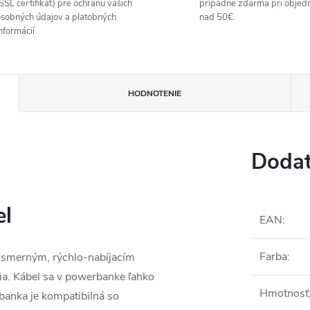
SSL certifikát) pre ochranu vašich
prípadne zdarma pri objed
sobných údajov a platobných
nad 50€.
nformácií.
HODNOTENIE
Dodat
el
EAN
:
Farba
:
jsmerným, rýchlo-nabíjacím
a. Kábel sa v powerbanke ľahko
Hmotnosť
rbanka je kompatibilná so