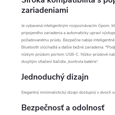
Široká kompatibilita s p
zariadeniami
Je vybavená inteligentným rozpoznávacím čipom, kto
pripojeného zariadenia a automaticky upraví výstu
požadovanému prúdu. Bezpečne nabije inteligentné t
Bluetooth slúchadlá a ďalšie bežné zariadenia. *Pod
nízkym prúdom portom USB-C. Nízko-prúdové nabí
dvojitým stlačení tlačidla „kontrola batérie“.
Jednoduchý dizajn
Elegantný minimalistický dizajn dostupný v dvoch o
Bezpečnosť a odolnosť