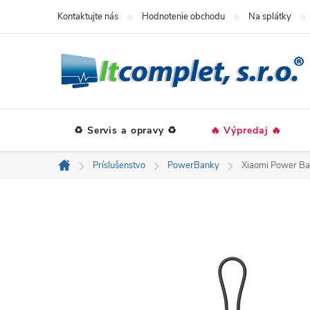
Prejsť
Kontaktujte nás
Hodnotenie obchodu
Na splátky
na
obsah
♻️ Servis a opravy ♻️
🔥 Výpredaj 🔥
Príslušenstvo
PowerBanky
Xiaomi Power B
Domov