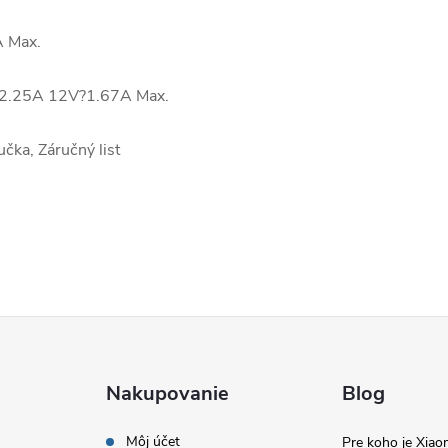
 Max.
?2.25A 12V?1.67A Max.
čka, Záručný list
Nakupovanie
Blog
Môj účet
Pre koho je Xia