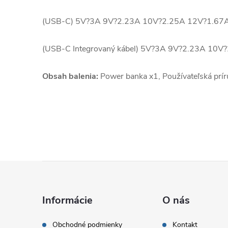
(USB-C) 5V?3A 9V?2.23A 10V?2.25A 12V?1.67A
(USB-C Integrovaný kábel) 5V?3A 9V?2.23A 10V
Obsah balenia:
Power banka x1, Používateľská príru
Z
á
Informácie
O nás
p
Obchodné podmienky
Kontakt