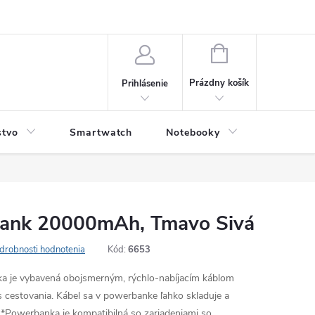
NÁKUPNÝ
KOŠÍK
Prázdny košík
Prihlásenie
stvo
Smartwatch
Notebooky
Počítač
Bank 20000mAh, Tmavo Sivá
drobnosti hodnotenia
Kód:
6653
a je vybavená obojsmerným, rýchlo-nabíjacím káblom
 cestovania. Kábel sa v powerbanke ľahko skladuje a
. *Powerbanka je kompatibilná so zariadeniami so