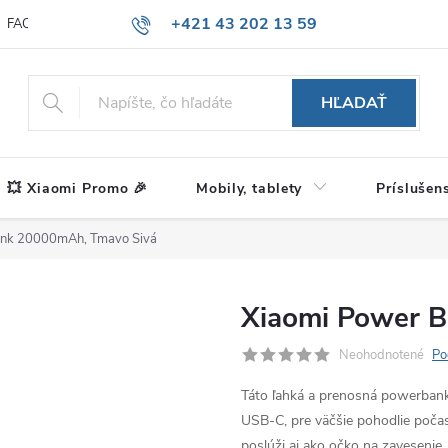
+421 43 202 13 59
FAQ
Blog
HĽADAŤ
💥 Xiaomi Promo 🎉
Mobily, tablety
Príslušen
ank 20000mAh, Tmavo Sivá
Xiaomi Power 
Neohodnotené
Po
Táto ľahká a prenosná powerbank
USB-C, pre väčšie pohodlie počas
poslúži aj ako očko na zavesenie