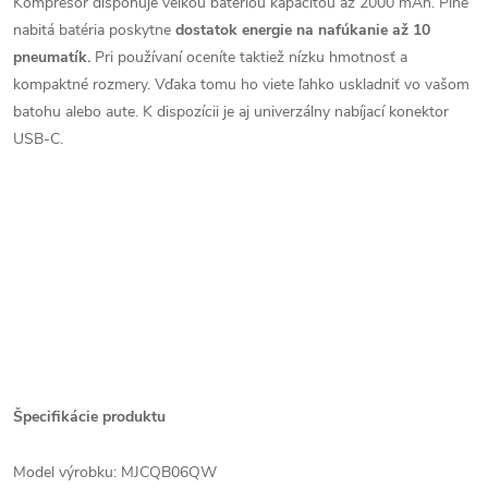
Kompresor disponuje veľkou batériou kapacitou až 2000 mAh. Plne
nabitá batéria poskytne
dostatok energie na nafúkanie až 10
pneumatík.
Pri používaní oceníte taktiež nízku hmotnosť a
kompaktné rozmery. Vďaka tomu ho viete ľahko uskladniť vo vašom
batohu alebo aute. K dispozícii je aj univerzálny nabíjací konektor
USB-C.
Špecifikácie produktu
Model výrobku: MJCQB06QW