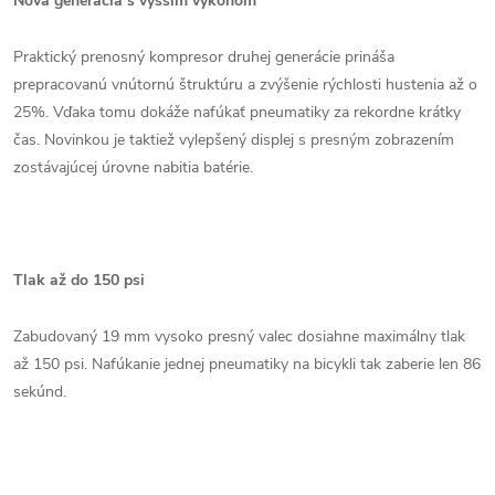
Nová generácia s vyšším výkonom
Praktický prenosný kompresor druhej generácie prináša
prepracovanú vnútornú štruktúru a zvýšenie rýchlosti hustenia až o
25%. Vďaka tomu dokáže nafúkať pneumatiky za rekordne krátky
čas. Novinkou je taktiež vylepšený displej s presným zobrazením
zostávajúcej úrovne nabitia batérie.
Tlak až do 150 psi
Zabudovaný 19 mm vysoko presný valec dosiahne maximálny tlak
až 150 psi. Nafúkanie jednej pneumatiky na bicykli tak zaberie len 86
sekúnd.