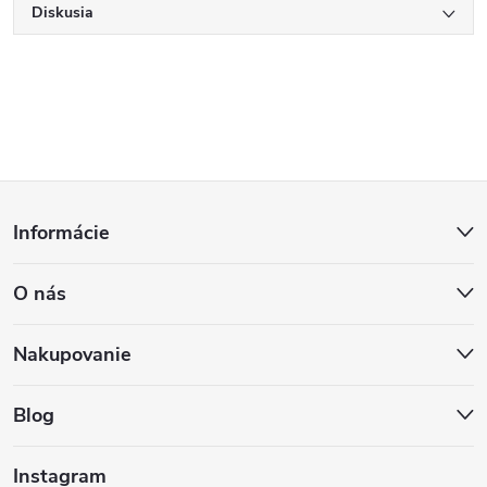
Diskusia
Z
Informácie
á
O nás
p
ä
Nakupovanie
t
Blog
i
Instagram