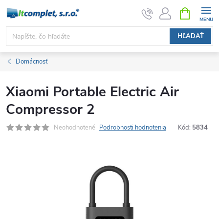
Prejsť
NÁKUPN
KOŠÍK
na
obsah
HĽADAŤ
Domácnosť
Xiaomi Portable Electric Air
Compressor 2
Neohodnotené
Podrobnosti hodnotenia
Kód:
5834