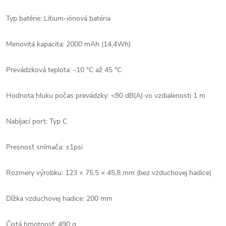
Typ batérie: Lítium-iónová batéria
Menovitá kapacita: 2000 mAh (14,4Wh)
Prevádzková teplota: -10 °C až 45 °C
Hodnota hluku počas prevádzky: <80 dB(A) vo vzdialenosti 1 m
Nabíjací port: Typ C
Presnosť snímača: ±1psi
Rozmery výrobku: 123 × 75,5 × 45,8 mm (bez vzduchovej hadice)
Dĺžka vzduchovej hadice: 200 mm
Čistá hmotnosť: 490 g