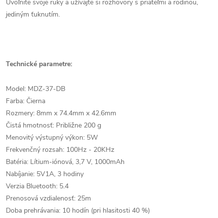
Uvoľnite svoje ruky a užívajte si rozhovory s priateľmi a rodinou,
jediným ťuknutím.
Technické parametre:
Model: MDZ-37-DB
Farba: Čierna
Rozmery: 8mm x 74.4mm x 42.6mm
Čistá hmotnosť: Približne 200 g
Menovitý výstupný výkon: 5W
Frekvenčný rozsah: 100Hz - 20KHz
Batéria: Lítium-iónová, 3,7 V, 1000mAh
Nabíjanie: 5V1A, 3 hodiny
Verzia Bluetooth: 5.4
Prenosová vzdialenosť: 25m
Doba prehrávania: 10 hodín (pri hlasitosti 40 %)