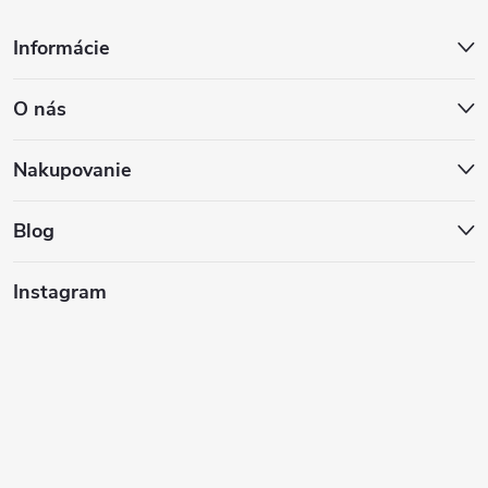
Z
Informácie
á
O nás
p
ä
Nakupovanie
t
Blog
i
Instagram
e