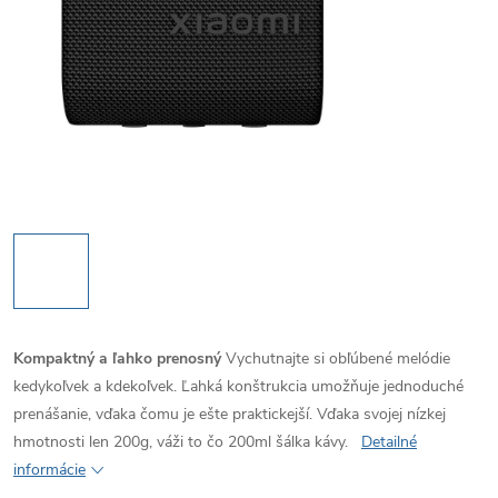
Kompaktný a ľahko prenosný
Vychutnajte si obľúbené melódie
kedykoľvek a kdekoľvek. Ľahká konštrukcia umožňuje jednoduché
prenášanie, vďaka čomu je ešte praktickejší. Vďaka svojej nízkej
hmotnosti len 200g, váži to čo 200ml šálka kávy.
Detailné
informácie