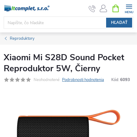
Prejsť
NÁKUPN
KOŠÍK
na
obsah
HĽADAŤ
Reproduktory
Xiaomi Mi S28D Sound Pocket
Reproduktor 5W, Čierny
Neohodnotené
Podrobnosti hodnotenia
Kód:
6093