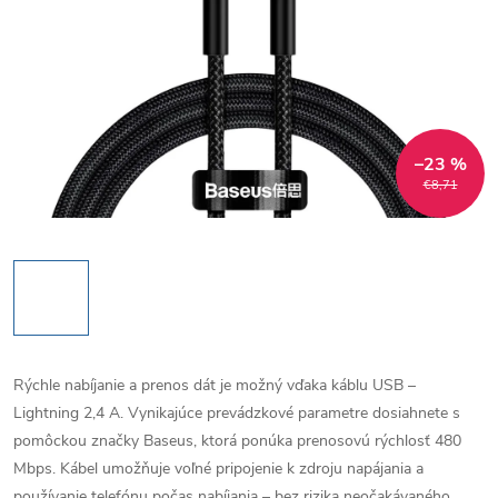
–23 %
€8,71
Rýchle nabíjanie a prenos dát je možný vďaka káblu USB –
Lightning 2,4 A. Vynikajúce prevádzkové parametre dosiahnete s
pomôckou značky Baseus, ktorá ponúka prenosovú rýchlosť 480
Mbps. Kábel umožňuje voľné pripojenie k zdroju napájania a
používanie telefónu počas nabíjania – bez rizika neočakávaného