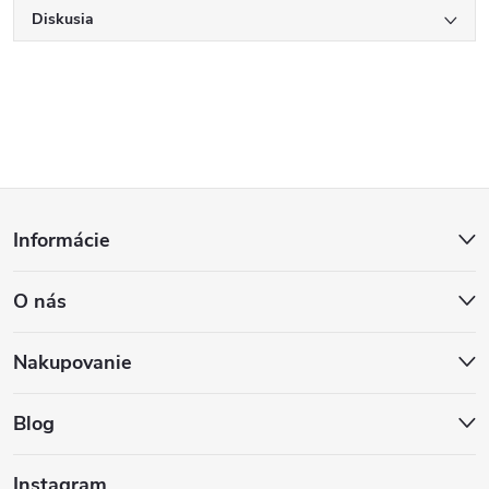
Diskusia
Z
Informácie
á
O nás
p
ä
Nakupovanie
t
Blog
i
Instagram