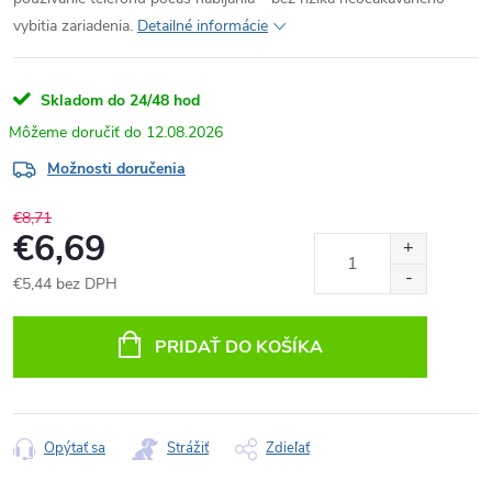
vybitia zariadenia.
Detailné informácie
Skladom do 24/48 hod
12.08.2026
Možnosti doručenia
€8,71
€6,69
€5,44 bez DPH
Jednotková
cena:
PRIDAŤ DO KOŠÍKA
Opýtať sa
Strážiť
Zdieľať