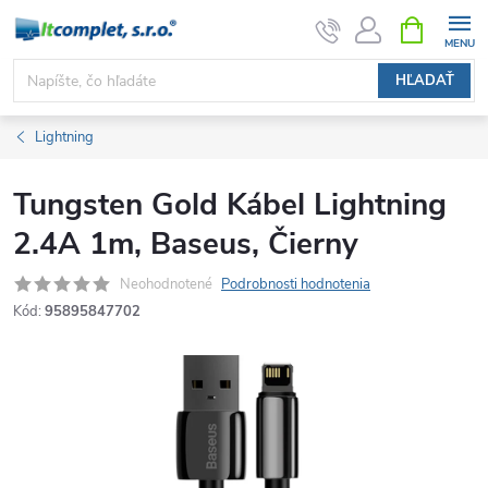
Prejsť
NÁKUPN
KOŠÍK
na
obsah
HĽADAŤ
Lightning
Tungsten Gold Kábel Lightning
2.4A 1m, Baseus, Čierny
Neohodnotené
Podrobnosti hodnotenia
Kód:
95895847702