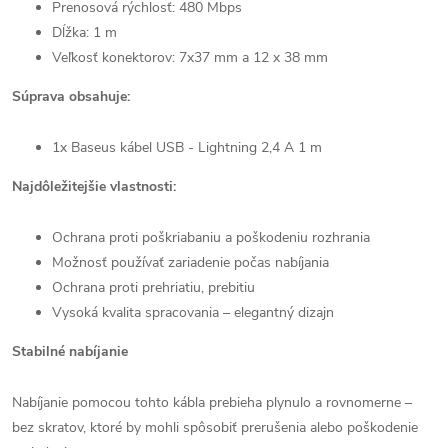
Prenosová rýchlosť: 480 Mbps
Dĺžka: 1 m
Veľkosť konektorov: 7x37 mm a 12 x 38 mm
Súprava obsahuje:
1x Baseus kábel USB - Lightning 2,4 A 1 m
Najdôležitejšie vlastnosti:
Ochrana proti poškriabaniu a poškodeniu rozhrania
Možnosť používať zariadenie počas nabíjania
Ochrana proti prehriatiu, prebitiu
Vysoká kvalita spracovania – elegantný dizajn
Stabilné nabíjanie
Nabíjanie pomocou tohto kábla prebieha plynulo a rovnomerne –
bez skratov, ktoré by mohli spôsobiť prerušenia alebo poškodenie