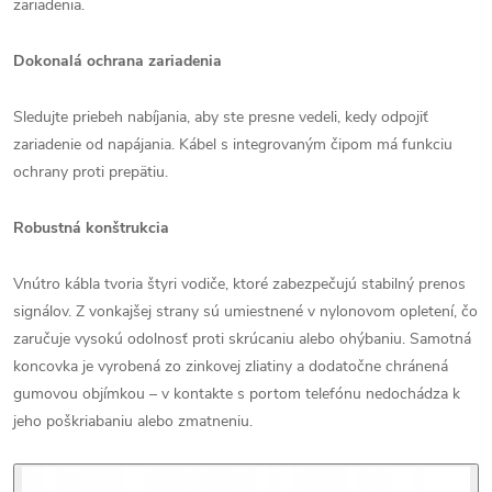
zariadenia.
Dokonalá ochrana zariadenia
Sledujte priebeh nabíjania, aby ste presne vedeli, kedy odpojiť
zariadenie od napájania. Kábel s integrovaným čipom má funkciu
ochrany proti prepätiu.
Robustná konštrukcia
Vnútro kábla tvoria štyri vodiče, ktoré zabezpečujú stabilný prenos
signálov. Z vonkajšej strany sú umiestnené v nylonovom opletení, čo
zaručuje vysokú odolnosť proti skrúcaniu alebo ohýbaniu. Samotná
koncovka je vyrobená zo zinkovej zliatiny a dodatočne chránená
gumovou objímkou – v kontakte s portom telefónu nedochádza k
jeho poškriabaniu alebo zmatneniu.