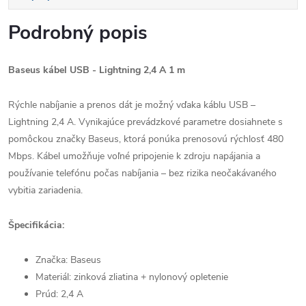
Podrobný popis
Baseus kábel USB - Lightning 2,4 A 1 m
Rýchle nabíjanie a prenos dát je možný vďaka káblu USB –
Lightning 2,4 A. Vynikajúce prevádzkové parametre dosiahnete s
pomôckou značky Baseus, ktorá ponúka prenosovú rýchlosť 480
Mbps. Kábel umožňuje voľné pripojenie k zdroju napájania a
používanie telefónu počas nabíjania – bez rizika neočakávaného
vybitia zariadenia.
Špecifikácia:
Značka: Baseus
Materiál: zinková zliatina + nylonový opletenie
Prúd: 2,4 A