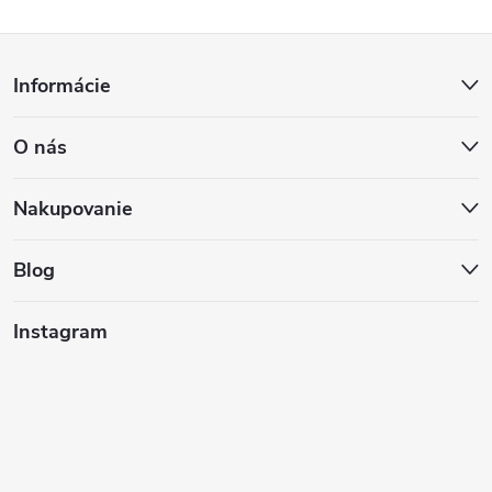
Z
Informácie
á
O nás
p
ä
Nakupovanie
t
Blog
i
Instagram
e