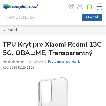
Prejsť
NÁKUPN
KOŠÍK
na
obsah
HĽADAŤ
Xiaomi
TPU Kryt pre Xiaomi Redmi 13C
5G, OBAL:ME, Transparentný
Neohodnotené
Podrobnosti hodnotenia
Kód:
8596311242106