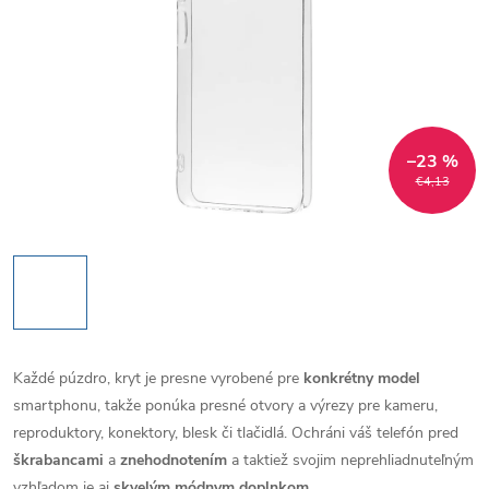
–23 %
€4,13
Každé púzdro, kryt je presne vyrobené pre
konkrétny model
smartphonu, takže ponúka presné otvory a výrezy pre kameru,
reproduktory, konektory, blesk či tlačidlá. Ochráni váš telefón pred
škrabancami
a
znehodnotením
a taktiež svojim neprehliadnuteľným
vzhľadom je aj
skvelým módnym doplnkom
.