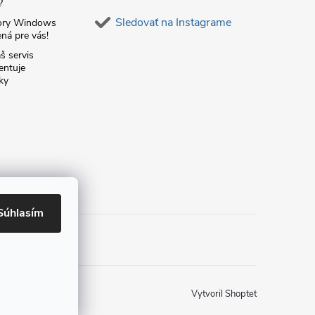
?
Sledovať na Instagrame
ory Windows
ná pre vás!
š servis
entuje
ky
Súhlasím
Vytvoril Shoptet