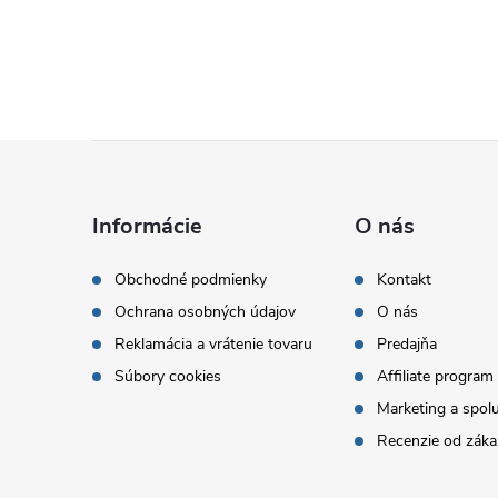
Z
á
Informácie
O nás
p
Obchodné podmienky
Kontakt
Ochrana osobných údajov
O nás
ä
Reklamácia a vrátenie tovaru
Predajňa
t
Súbory cookies
Affiliate program
Marketing a spol
i
Recenzie od záka