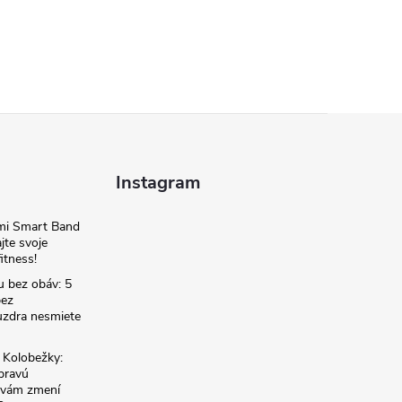
Instagram
omi Smart Band
jte svoje
itness!
u bez obáv: 5
bez
zdra nesmiete
é Kolobežky:
 pravú
á vám zmení