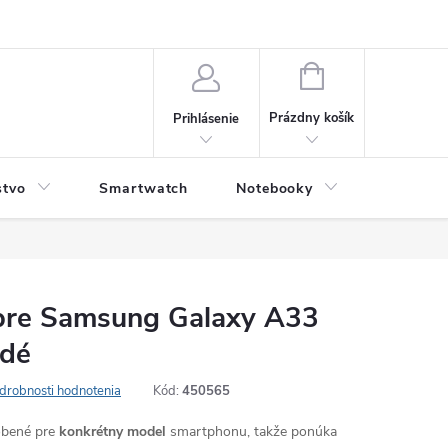
NÁKUPNÝ
KOŠÍK
Prázdny košík
Prihlásenie
stvo
Smartwatch
Notebooky
Počítač
pre Samsung Galaxy A33
edé
drobnosti hodnotenia
Kód:
450565
robené pre
konkrétny model
smartphonu, takže ponúka