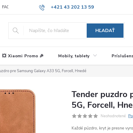
+421 43 202 13 59
FAQ
Blog
HĽADAŤ
💥 Xiaomi Promo 🎉
Mobily, tablety
Príslušen
uzdro pre Samsung Galaxy A33 5G, Forcell, Hnedé
Tender puzdro 
5G, Forcell, Hn
Neohodnotené
Po
Každé púzdro, kryt je presne vy