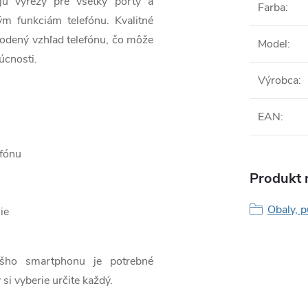
jú výrezy pre všetky porty a
Farba
:
ým funkciám telefónu. Kvalitné
odený vzhľad telefónu, čo môže
Model
:
úcnosti.
Výrobca
:
EAN
:
efónu
Produkt n
Obaly, p
ie
ášho smartphonu je potrebné
 si vyberie určite každý.