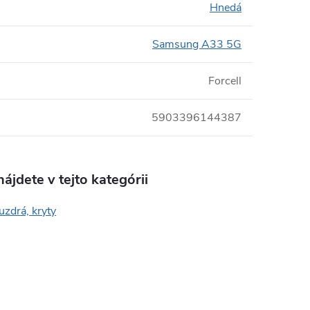
Hnedá
Samsung A33 5G
Forcell
5903396144387
ájdete v tejto kategórii
uzdrá, kryty