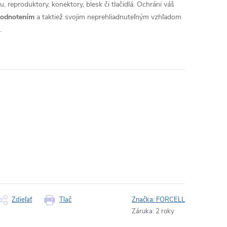
, reproduktory, konektory, blesk či tlačidlá. Ochráni váš
hodnotením
a taktiež svojim neprehliadnuteľným vzhľadom
.
Zdieľať
Tlač
Značka:
FORCELL
Záruka
:
2 roky