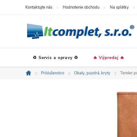
Prejsť
Kontaktujte nás
Hodnotenie obchodu
Na splátky
na
obsah
♻️ Servis a opravy ♻️
🔥 Výpredaj 🔥
Príslušenstvo
Obaly, puzdrá, kryty
Tender p
Domov