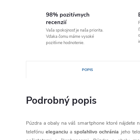
98% pozitívnych
recenzií
P
(
Vaša spokojnosť je naša priorita.
o
Vďaka čomu máme vysoké
i
pozitívne hodnotenie.
POPIS
Podrobný popis
Púzdra a obaly na váš smartphone ktoré nájdete
telefónu
eleganciu
a
spoľahlivo
ochránia
jeho tel