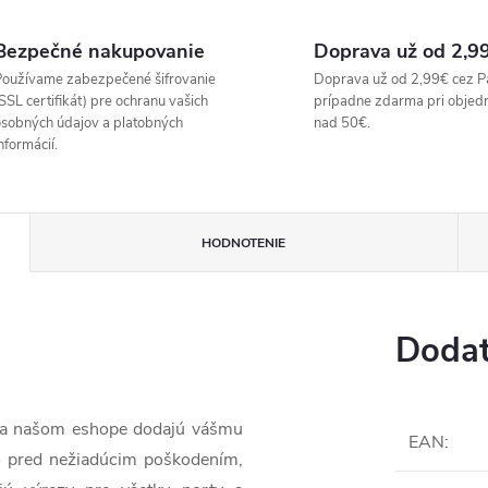
Bezpečné nakupovanie
Doprava už od 2,9
oužívame zabezpečené šifrovanie
Doprava už od 2,99€ cez P
SSL certifikát) pre ochranu vašich
prípadne zdarma pri objed
sobných údajov a platobných
nad 50€.
nformácií.
HODNOTENIE
Dodat
 na našom eshope dodajú vášmu
EAN
:
o pred nežiadúcim poškodením,