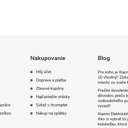
Nakupovanie
Blog
Môj účet
Pre koho je Xia
10 vhodný? Získa
Doprava a platba
miesto vo svete f
Zľavové kupóny
Prežite dovolenk
dôvodov, prečo 
Najčastejšie otázky
vodoodolného pu
upráce
Súťaž s Itcomplet
vyraziť!
zníkov
Nákup na splátky
Xiaomi Elektrick
Ako si vybrať tú
kolobežku, ktor