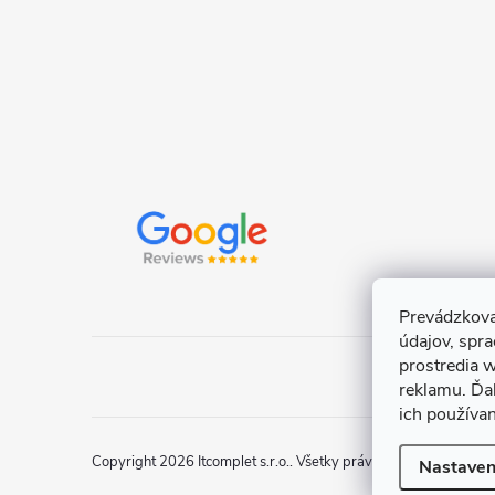
e
Prevádzkova
údajov, spr
prostredia w
reklamu. Ďa
ich používa
Copyright 2026
Itcomplet s.r.o.
. Všetky práva vyhradené.
Uprav
Nastaven