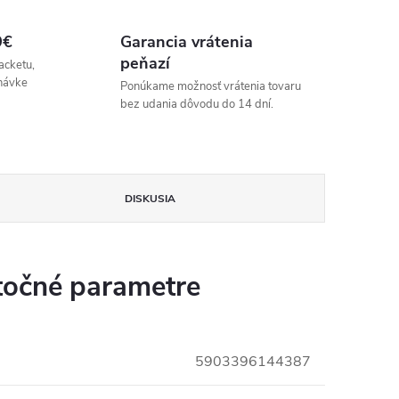
9€
Garancia vrátenia
peňazí
acketu,
návke
Ponúkame možnosť vrátenia tovaru
bez udania dôvodu do 14 dní.
DISKUSIA
očné parametre
5903396144387