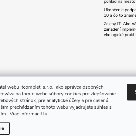
pohľad na mesto
Ukončenie podp
10 a čo to zname
Zelený IT: Ako ná
zariadení implem
ekologické prakti
teľ webu Itcomplet, s.r.o., ako správca osobných
acováva na tomto webe súbory cookies pre zlepšovanie
ebových stránok, pre analytické účely a pre cielenú
lším prechádzaním tohoto webu vyjadrujete súhlas s
ním. Viac informácií
tu
.
iť nastavenie cookies
ie