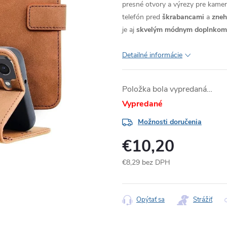
presné otvory a výrezy pre kameru
telefón pred
škrabancami
a
zne
je aj
skvelým módnym doplnkom
Detailné informácie
Položka bola vypredaná…
Vypredané
Možnosti doručenia
€10,20
€8,29 bez DPH
Jednotková
cena:
Opýtať sa
Strážiť