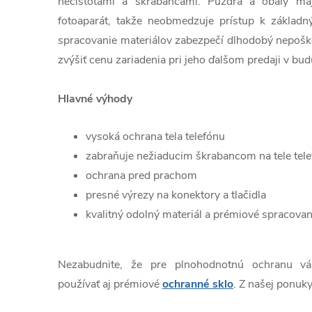
nečistotami a škrabancami. Púzdra a obaly ma
fotoaparát, takže neobmedzuje prístup k základn
spracovanie materiálov zabezpečí dlhodobý nepošk
zvýšiť cenu zariadenia pri jeho ďalšom predaji v bud
Hlavné výhody
vysoká ochrana tela telefónu
zabraňuje nežiaducim škrabancom na tele tel
ochrana pred prachom
presné výrezy na konektory a tlačidla
kvalitný odolný materiál a prémiové spracovan
Nezabudnite, že pre plnohodnotnú ochranu v
používať aj prémiové
ochranné sklo
. Z našej ponuky