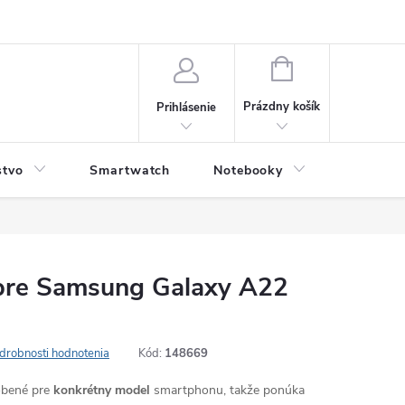
NÁKUPNÝ
KOŠÍK
Prázdny košík
Prihlásenie
stvo
Smartwatch
Notebooky
Počítač
pre Samsung Galaxy A22
drobnosti hodnotenia
Kód:
148669
robené pre
konkrétny model
smartphonu, takže ponúka