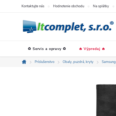
Prejsť
Kontaktujte nás
Hodnotenie obchodu
Na splátky
na
obsah
♻️ Servis a opravy ♻️
🔥 Výpredaj 🔥
Príslušenstvo
Obaly, puzdrá, kryty
Samsung
Domov