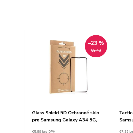
–23 %
–23 %
€9,83
€9,43
o pre
Glass Shield 5D Ochranné sklo
Tactic
G/A36
pre Samsung Galaxy A34 5G,
Samsu
Tactical
€5,89 bez DPH
€7,32 b