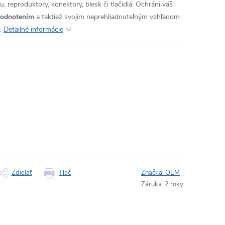
, reproduktory, konektory, blesk či tlačidlá. Ochráni váš
hodnotením
a taktiež svojim neprehliadnuteľným vzhľadom
.
Detailné informácie
Zdieľať
Tlač
Značka:
OEM
Záruka
:
2 roky