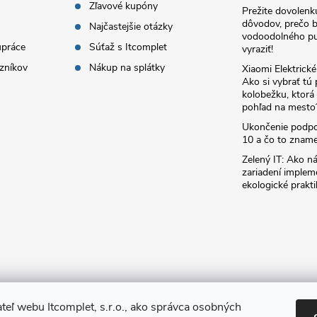
Zľavové kupóny
Prežite dovolenk
dôvodov, prečo 
Najčastejšie otázky
vodoodolného pu
upráce
Súťaž s Itcomplet
vyraziť!
zníkov
Nákup na splátky
Xiaomi Elektrick
Ako si vybrať tú
kolobežku, ktor
pohľad na mesto
Ukončenie podp
10 a čo to zname
Zelený IT: Ako ná
zariadení implem
ekologické prakti
teľ webu Itcomplet, s.r.o., ako správca osobných