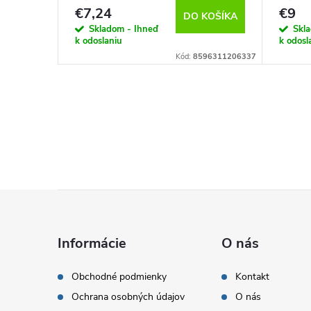
€7,24
€9
KOŠÍKA
DO KOŠÍKA
Skladom - Ihneď
Skl
k odoslaniu
k odosl
96311270895
Kód:
8596311206337
Z
á
Informácie
O nás
p
Obchodné podmienky
Kontakt
Ochrana osobných údajov
O nás
ä