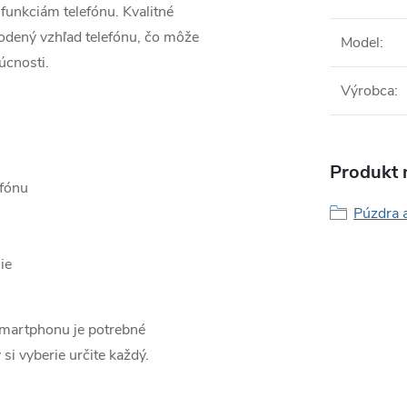
funkciám telefónu. Kvalitné
odený vzhľad telefónu, čo môže
Model
:
úcnosti.
Výrobca
:
Produkt n
efónu
Púzdra 
ie
smartphonu je potrebné
 si vyberie určite každý.