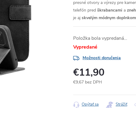
presné otvory a výrezy pre kameru
telefón pred
škrabancami
a
zne
je aj
skvelým módnym doplnkom
Položka bola vypredaná…
Vypredané
Možnosti doručenia
€11,90
€9,67 bez DPH
Jednotková
cena:
Opýtať sa
Strážiť