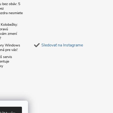
u bez obáv: 5
bez
zdra nesmiete
é Kolobežky:
 pravú
á vám zmení
?
Sledovať na Instagrame
ory Windows
ná pre vás!
š servis
entuje
ky