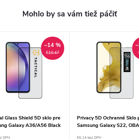
–14 %
–
€10,47
al Glass Shield 5D sklo pre
Privacy 5D Ochranné Sklo 
ng Galaxy A36/A56 Black
Samsung Galaxy S22, OB
ez DPH
€6,14 bez DPH