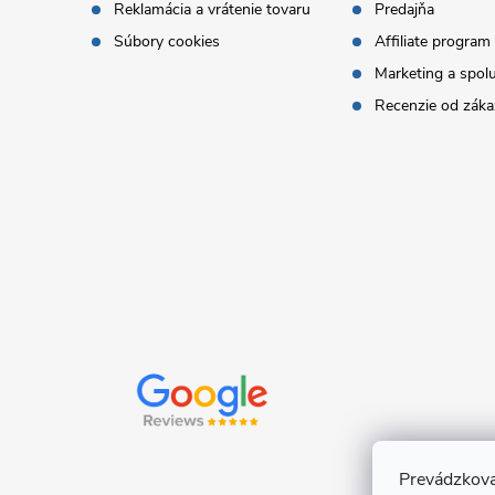
Reklamácia a vrátenie tovaru
Predajňa
t
Súbory cookies
Affiliate program
Marketing a spol
i
Recenzie od záka
e
Prevádzkova