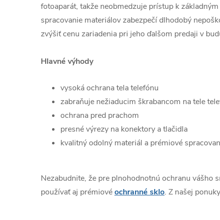
fotoaparát, takže neobmedzuje prístup k základným 
spracovanie materiálov zabezpečí dlhodobý nepošk
zvýšiť cenu zariadenia pri jeho ďalšom predaji v bud
Hlavné výhody
vysoká ochrana tela telefónu
zabraňuje nežiaducim škrabancom na tele tel
ochrana pred prachom
presné výrezy na konektory a tlačidla
kvalitný odolný materiál a prémiové spracovan
Nezabudnite, že pre plnohodnotnú ochranu vášho 
používať aj prémiové
ochranné sklo
. Z našej ponuky