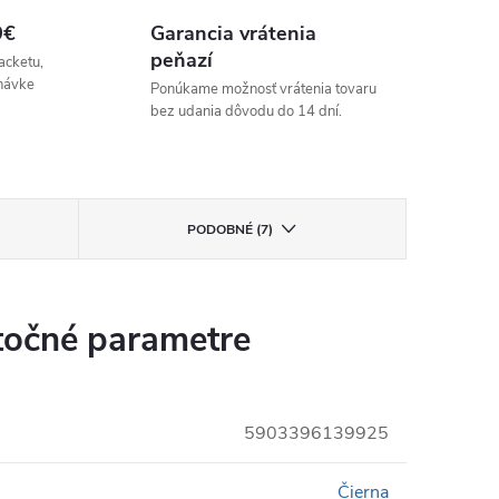
9€
Garancia vrátenia
peňazí
acketu,
návke
Ponúkame možnosť vrátenia tovaru
bez udania dôvodu do 14 dní.
PODOBNÉ (7)
očné parametre
5903396139925
Čierna