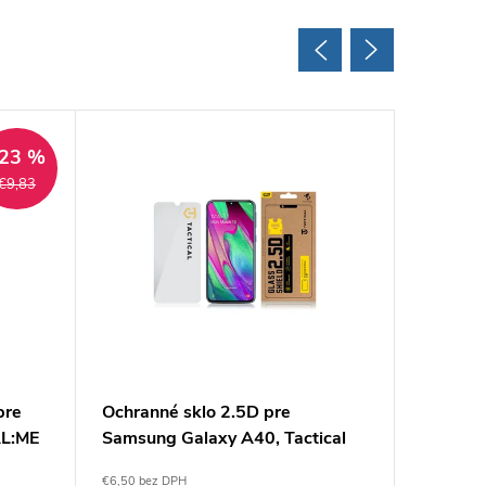
23 %
€9,83
pre
Ochranné sklo 2.5D pre
Ochrann
AL:ME
Samsung Galaxy A40, Tactical
Samsung
Veason
€6,50 bez DPH
€11,30 be