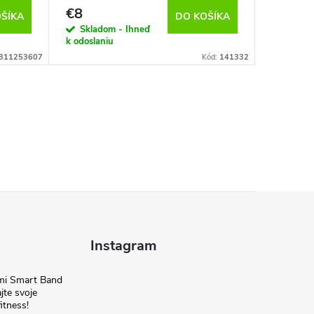
€8
€13,9
ŠÍKA
DO KOŠÍKA
Skladom - Ihneď
Sklado
k odoslaniu
k odoslan
311253607
Kód:
141332
Instagram
omi Smart Band
jte svoje
itness!