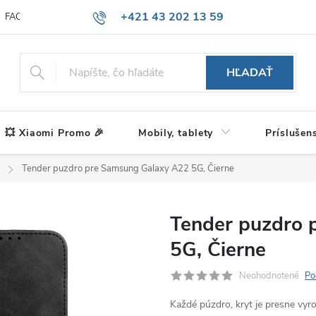
+421 43 202 13 59
FAQ
Blog
HĽADAŤ
💥 Xiaomi Promo 🎉
Mobily, tablety
Príslušen
Tender puzdro pre Samsung Galaxy A22 5G, Čierne
Tender puzdro 
5G, Čierne
Neohodnotené
Po
Každé púzdro, kryt je presne vy