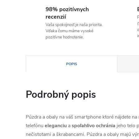
98% pozitívnych
recenzií
P
(
Vaša spokojnosť je naša priorita.
o
Vďaka čomu máme vysoké
i
pozitívne hodnotenie.
POPIS
Podrobný popis
Púzdra a obaly na váš smartphone ktoré nájdete n
telefónu
eleganciu
a
spoľahlivo
ochránia
jeho telo
nečistotami a škrabancami. Púzdra a obaly majú výr