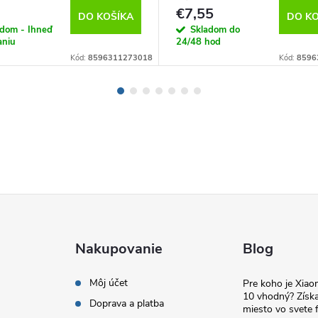
€7,55
DO KOŠÍKA
DO KO
adom - Ihneď
Skladom do
aniu
24/48 hod
Kód:
8596311273018
Kód:
8596
Nakupovanie
Blog
Môj účet
Pre koho je Xia
10 vhodný? Získa
Doprava a platba
miesto vo svete f