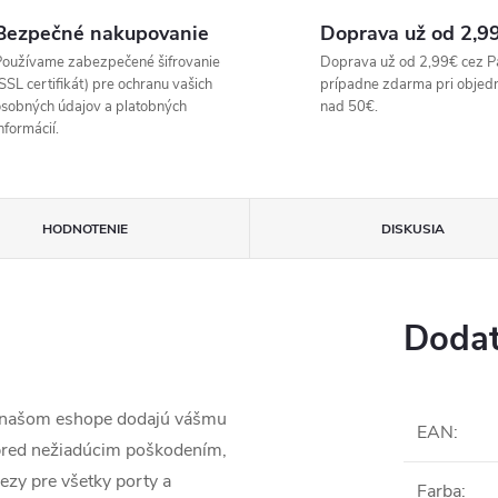
Bezpečné nakupovanie
Doprava už od 2,9
oužívame zabezpečené šifrovanie
Doprava už od 2,99€ cez P
SSL certifikát) pre ochranu vašich
prípadne zdarma pri objed
sobných údajov a platobných
nad 50€.
nformácií.
HODNOTENIE
DISKUSIA
Dodat
a našom eshope dodajú vášmu
EAN
:
 pred nežiadúcim poškodením,
ezy pre všetky porty a
Farba
: