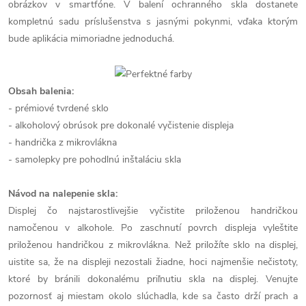
obrázkov v smartfóne. V balení ochranného skla dostanete
kompletnú sadu príslušenstva s jasnými pokynmi, vďaka ktorým
bude aplikácia mimoriadne jednoduchá.
Obsah balenia:
- prémiové tvrdené sklo
- alkoholový obrúsok pre dokonalé vyčistenie displeja
- handrička z mikrovlákna
- samolepky pre pohodlnú inštaláciu skla
Návod na nalepenie skla:
Displej čo najstarostlivejšie vyčistite priloženou handričkou
namočenou v alkohole. Po zaschnutí povrch displeja vyleštite
priloženou handričkou z mikrovlákna. Než priložíte sklo na displej,
uistite sa, že na displeji nezostali žiadne, hoci najmenšie nečistoty,
ktoré by bránili dokonalému priľnutiu skla na displej. Venujte
pozornosť aj miestam okolo slúchadla, kde sa často drží prach a