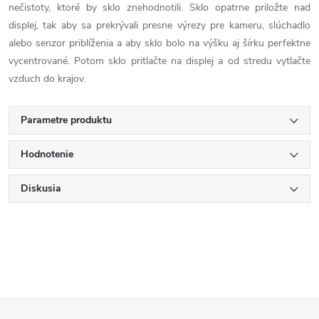
nečistoty, ktoré by sklo znehodnotili. Sklo opatrne priložte nad
displej, tak aby sa prekrývali presne výrezy pre kameru, slúchadlo
alebo senzor priblíženia a aby sklo bolo na výšku aj šírku perfektne
vycentrované. Potom sklo pritlačte na displej a od stredu vytlačte
vzduch do krajov.
Parametre produktu
Hodnotenie
Diskusia
Z