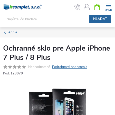
Prejsť
NÁKUPN
KOŠÍK
na
obsah
HĽADAŤ
Apple
Ochranné sklo pre Apple iPhone
7 Plus / 8 Plus
Neohodnotené
Podrobnosti hodnotenia
Kód:
123070