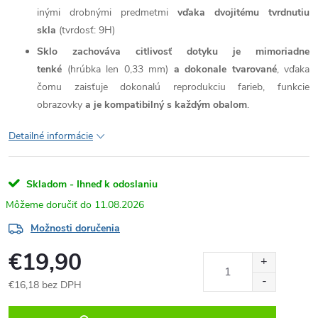
inými drobnými predmetmi
vďaka dvojitému tvrdnutiu
skla
(tvrdosť: 9H)
Sklo zachováva citlivosť dotyku je mimoriadne
tenké
(hrúbka len 0,33 mm)
a dokonale tvarované
, vďaka
čomu zaisťuje dokonalú reprodukciu farieb, funkcie
obrazovky
a je kompatibilný s každým obalom
.
Detailné informácie
Skladom - Ihneď k odoslaniu
11.08.2026
Možnosti doručenia
€19,90
€16,18 bez DPH
Jednotková
cena: