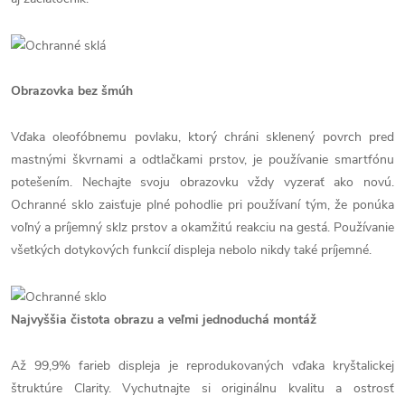
Obrazovka bez šmúh
Vďaka oleofóbnemu povlaku, ktorý chráni sklenený povrch pred
mastnými škvrnami a odtlačkami prstov, je používanie smartfónu
potešením. Nechajte svoju obrazovku vždy vyzerať ako novú.
Ochranné sklo zaisťuje plné pohodlie pri používaní tým, že ponúka
voľný a príjemný sklz prstov a okamžitú reakciu na gestá. Používanie
všetkých dotykových funkcií displeja nebolo nikdy také príjemné.
Najvyššia čistota obrazu a veľmi jednoduchá montáž
Až 99,9% farieb displeja je reprodukovaných vďaka kryštalickej
štruktúre Clarity. Vychutnajte si originálnu kvalitu a ostrosť