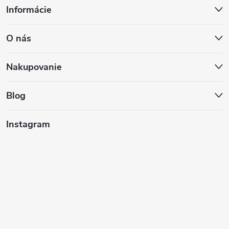
Informácie
á
O nás
p
ä
Nakupovanie
t
Blog
i
Instagram
e