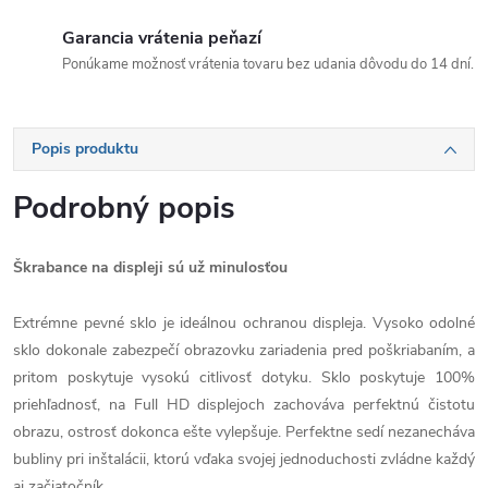
Garancia vrátenia peňazí
Ponúkame možnosť vrátenia tovaru bez udania dôvodu do 14 dní.
Popis produktu
Podrobný popis
Škrabance na displeji sú už minulosťou
Extrémne pevné sklo je ideálnou ochranou displeja. Vysoko odolné
sklo dokonale zabezpečí obrazovku zariadenia pred poškriabaním, a
pritom poskytuje vysokú citlivosť dotyku. Sklo poskytuje 100%
priehľadnosť, na Full HD displejoch zachováva perfektnú čistotu
obrazu, ostrosť dokonca ešte vylepšuje. Perfektne sedí nezanecháva
bubliny pri inštalácii, ktorú vďaka svojej jednoduchosti zvládne každý
aj začiatočník.