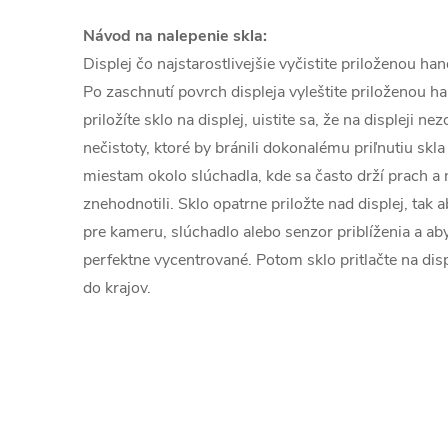
Návod na nalepenie skla:
Displej čo najstarostlivejšie vyčistite priloženou h
Po zaschnutí povrch displeja vyleštite priloženou h
priložíte sklo na displej, uistite sa, že na displeji n
nečistoty, ktoré by bránili dokonalému priľnutiu skla
miestam okolo slúchadla, kde sa často drží prach a n
znehodnotili. Sklo opatrne priložte nad displej, tak 
pre kameru, slúchadlo alebo senzor priblíženia a aby
perfektne vycentrované. Potom sklo pritlačte na disp
do krajov.