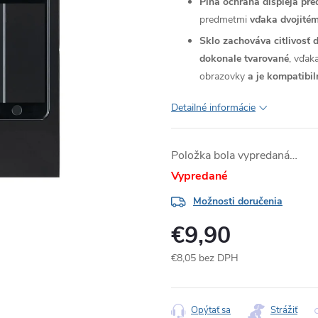
Plná ochrana displeja pr
predmetmi
vďaka dvojitém
Sklo zachováva citlivosť 
dokonale tvarované
, vďak
obrazovky
a je kompatibi
Detailné informácie
Položka bola vypredaná…
Vypredané
Možnosti doručenia
€9,90
€8,05 bez DPH
Jednotková
cena:
Opýtať sa
Strážiť