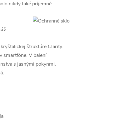
bolo nikdy také príjemné.
táž
yštalickej štruktúre Clarity.
 v smartfóne. V balení
enstva s jasnými pokynmi,
á.
ja