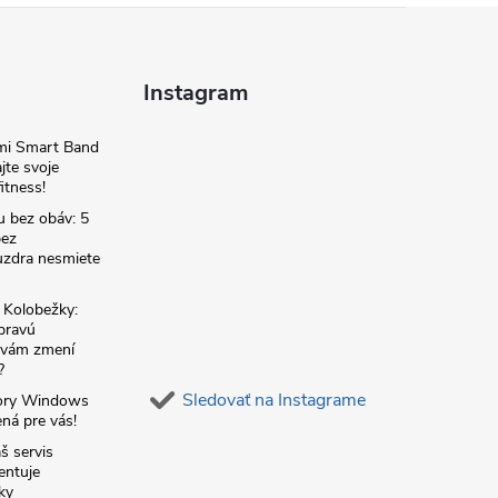
Instagram
omi Smart Band
jte svoje
itness!
u bez obáv: 5
bez
zdra nesmiete
é Kolobežky:
 pravú
á vám zmení
?
Sledovať na Instagrame
ory Windows
ná pre vás!
š servis
entuje
ky