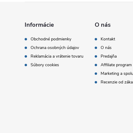
Z
á
Informácie
O nás
p
Obchodné podmienky
Kontakt
Ochrana osobných údajov
O nás
ä
Reklamácia a vrátenie tovaru
Predajňa
t
Súbory cookies
Affiliate program
Marketing a spol
i
Recenzie od záka
e