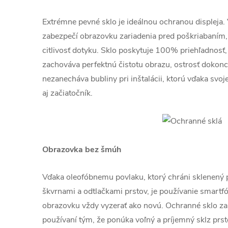
Extrémne pevné sklo je ideálnou ochranou displeja.
zabezpečí obrazovku zariadenia pred poškriabaním,
citlivosť dotyku. Sklo poskytuje 100% priehľadnosť,
zachováva perfektnú čistotu obrazu, ostrosť dokonca
nezanecháva bubliny pri inštalácii, ktorú vďaka svo
aj začiatočník.
Obrazovka bez šmúh
Vďaka oleofóbnemu povlaku, ktorý chráni sklenený
škvrnami a odtlačkami prstov, je používanie smartf
obrazovku vždy vyzerať ako novú. Ochranné sklo zai
používaní tým, že ponúka voľný a príjemný sklz prst