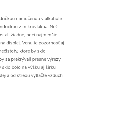
andričkou namočenou v alkohole.
andričkou z mikrovlákna. Než
ezostali žiadne, hoci najmenšie
 na displej. Venujte pozornosť aj
ečistoty, ktoré by sklo
aby sa prekrývali presne výrezy
 sklo bolo na výšku aj šírku
lej a od stredu vytlačte vzduch