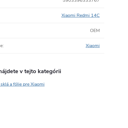
5903396333767
Xiaomi Redmi 14C
OEM
re
:
Xiaomi
ájdete v tejto kategórii
sklá a fólie pre Xiaomi