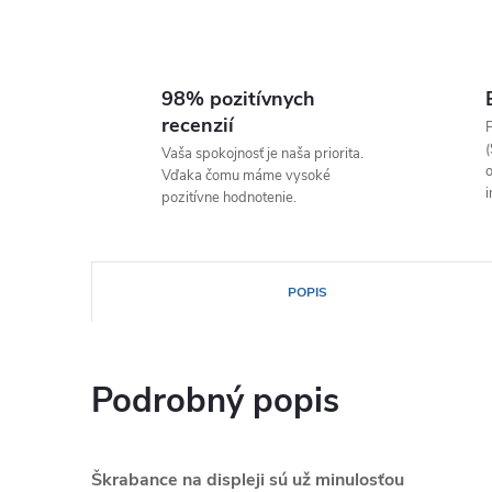
98% pozitívnych
recenzií
P
(
Vaša spokojnosť je naša priorita.
o
Vďaka čomu máme vysoké
i
pozitívne hodnotenie.
POPIS
Podrobný popis
Škrabance na displeji sú už minulosťou