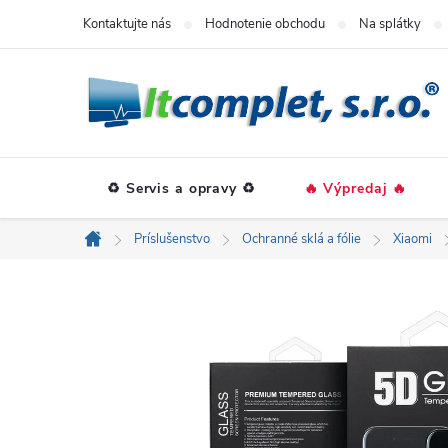
Prejsť
Kontaktujte nás
Hodnotenie obchodu
Na splátky
na
obsah
♻️ Servis a opravy ♻️
🔥 Výpredaj 🔥
Príslušenstvo
Ochranné sklá a fólie
Xiaomi
Domov