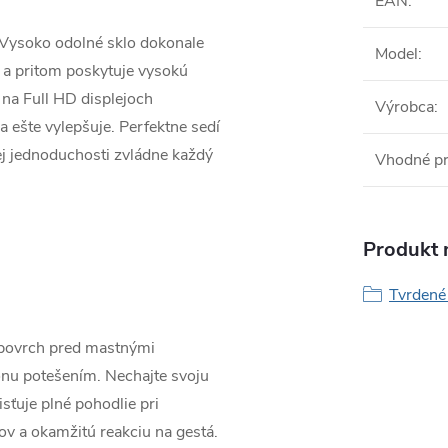
EAN
:
 Vysoko odolné sklo dokonale
Model
:
 a pritom poskytuje vysokú
 na Full HD displejoch
Výrobca
:
 ešte vylepšuje. Perfektne sedí
jej jednoduchosti zvládne každý
Vhodné p
Produkt n
Tvrdené 
 povrch pred mastnými
ónu potešením. Nechajte svoju
sťuje plné pohodlie pri
ov a okamžitú reakciu na gestá.