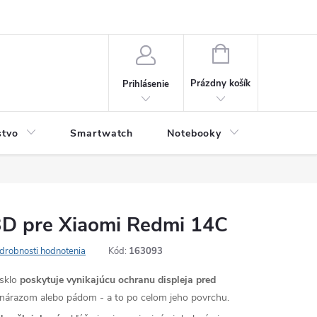
NÁKUPNÝ
KOŠÍK
Prázdny košík
Prihlásenie
stvo
Smartwatch
Notebooky
Počítač
3D pre Xiaomi Redmi 14C
drobnosti hodnotenia
Kód:
163093
sklo
poskytuje vynikajúcu ochranu displeja pred
árazom alebo pádom - a to po celom jeho povrchu.