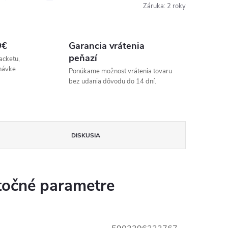
Záruka
:
2 roky
9€
Garancia vrátenia
peňazí
acketu,
návke
Ponúkame možnosť vrátenia tovaru
bez udania dôvodu do 14 dní.
DISKUSIA
očné parametre