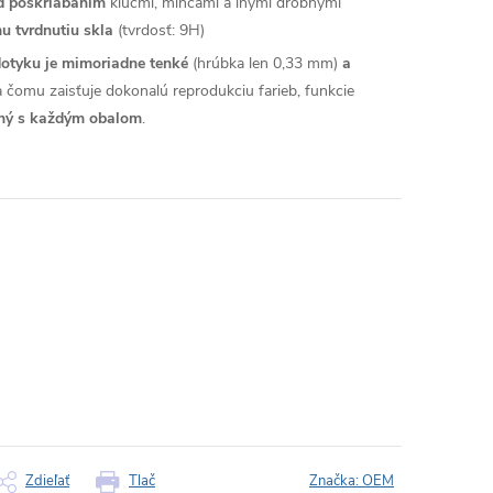
ed poškriabaním
kľúčmi, mincami a inými drobnými
u tvrdnutiu skla
(tvrdosť: 9H)
dotyku je mimoriadne tenké
(hrúbka len 0,33 mm)
a
a čomu zaisťuje dokonalú reprodukciu farieb, funkcie
lný s každým obalom
.
Zdieľať
Tlač
Značka:
OEM