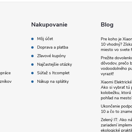
Nakupovanie
Blog
Môj účet
Pre koho je Xia
10 vhodný? Získa
Doprava a platba
miesto vo svete f
Zľavové kupóny
Prežite dovolenk
dôvodov, prečo 
Najčastejšie otázky
vodoodolného pu
upráce
Súťaž s Itcomplet
vyraziť!
zníkov
Nákup na splátky
Xiaomi Elektrick
Ako si vybrať tú
kolobežku, ktor
pohľad na mesto
Ukončenie podp
10 a čo to zname
Zelený IT: Ako ná
zariadení implem
ekologické prakti