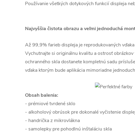
Používanie všetkých dotykových funkcií displeja ne
Najvyššia čistota obrazu a veľmi jednoduchá mon
Až 99,9% farieb displeja je reprodukovaných vďaka kr
Vychutnajte si originálnu kvalitu a ostrosť obrázkov
ochranného skla dostanete kompletnú sadu prísluš
vďaka ktorým bude aplikácia mimoriadne jednoduch
Obsah balenia:
- prémiové tvrdené sklo
- alkoholový obrúsok pre dokonalé vyčistenie disple
- handrička z mikrovlákna
- samolepky pre pohodlnú inštaláciu skla