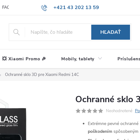
+421 43 202 13 59
FAQ
Blog
HĽADAŤ
💥 Xiaomi Promo 🎉
Mobily, tablety
Príslušen
Ochranné sklo 3D pre Xiaomi Redmi 14C
Ochranné sklo 
Neohodnotené
Po
Extrémne pevné ochranné 
poškodením
spôsobeným n