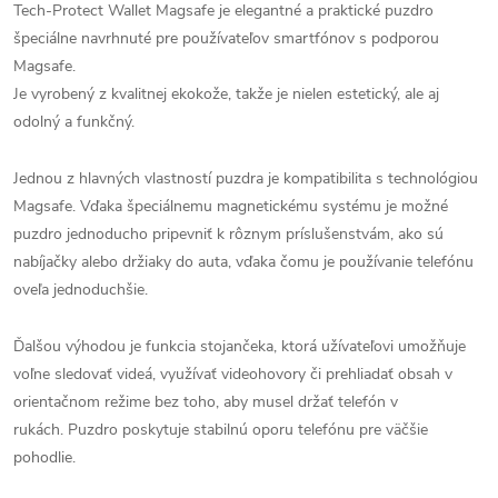
Tech-Protect Wallet Magsafe je elegantné a praktické puzdro
špeciálne navrhnuté pre používateľov smartfónov s podporou
Magsafe.
Je vyrobený z kvalitnej ekokože, takže je nielen estetický, ale aj
odolný a funkčný.
Jednou z hlavných vlastností puzdra je kompatibilita s technológiou
Magsafe. Vďaka špeciálnemu magnetickému systému je možné
puzdro jednoducho pripevniť k rôznym príslušenstvám, ako sú
nabíjačky alebo držiaky do auta, vďaka čomu je používanie telefónu
oveľa jednoduchšie.
Ďalšou výhodou je funkcia stojančeka, ktorá užívateľovi umožňuje
voľne sledovať videá, využívať videohovory či prehliadať obsah v
orientačnom režime bez toho, aby musel držať telefón v
rukách. Puzdro poskytuje stabilnú oporu telefónu pre väčšie
pohodlie.