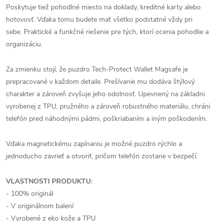
Poskytuje tiež pohodlné miesto na doklady, kreditné karty alebo
hotovosť. Vďaka tomu budete mať všetko podstatné vždy pri
sebe. Praktické a funkčné riešenie pre tých, ktorí ocenia pohodlie a
organizáciu.
Za zmienku stojí, že puzdro Tech-Protect Wallet Magsafe je
prepracované v každom detaile. Prešívanie mu dodáva štýlový
charakter a zároveň zvyšuje jeho odolnosť. Upevnený na základni
vyrobenej z TPU, pružného a zároveň robustného materiálu, chráni
telefón pred náhodnými pádmi, poškriabaním a iným poškodením.
Vďaka magnetickému zapínaniu je možné puzdro rýchlo a
jednoducho zavrieť a otvoriť, pričom telefón zostane v bezpečí.
VLASTNOSTI PRODUKTU:
- 100% originál
- V originálnom balení
- Vyrobené z eko kože a TPU