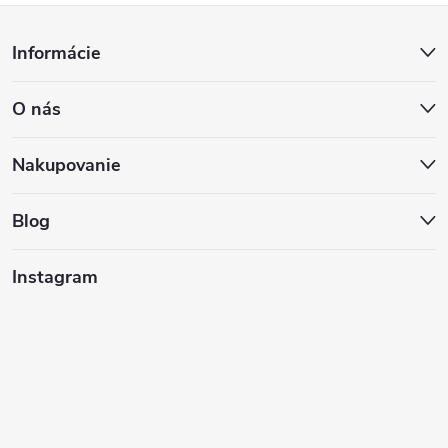
Z
Informácie
á
O nás
p
ä
Nakupovanie
t
Blog
i
Instagram
e