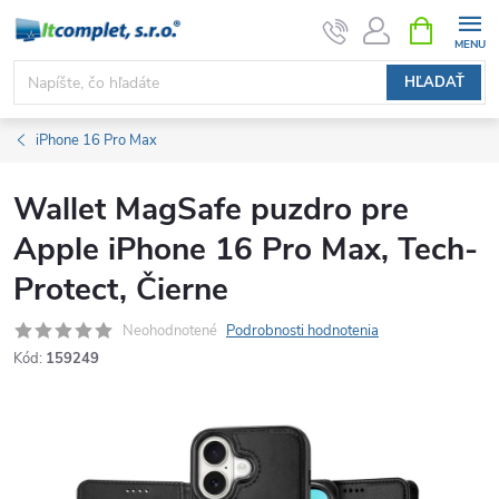
Prejsť
NÁKUPN
KOŠÍK
na
obsah
HĽADAŤ
iPhone 16 Pro Max
Wallet MagSafe puzdro pre
Apple iPhone 16 Pro Max, Tech-
Protect, Čierne
Neohodnotené
Podrobnosti hodnotenia
Kód:
159249