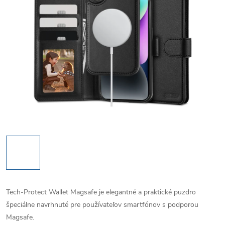
Tech-Protect Wallet Magsafe je elegantné a praktické puzdro
špeciálne navrhnuté pre používateľov smartfónov s podporou
Magsafe.