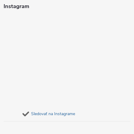
i
Instagram
e
Sledovať na Instagrame