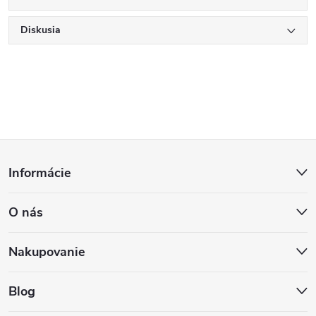
Diskusia
Z
Informácie
á
O nás
p
ä
Nakupovanie
t
Blog