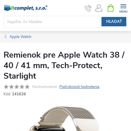
Prejsť
NÁKUPN
KOŠÍK
na
obsah
HĽADAŤ
Apple Watch
Remienok pre Apple Watch 38 /
40 / 41 mm, Tech-Protect,
Starlight
Neohodnotené
Podrobnosti hodnotenia
Kód:
141626