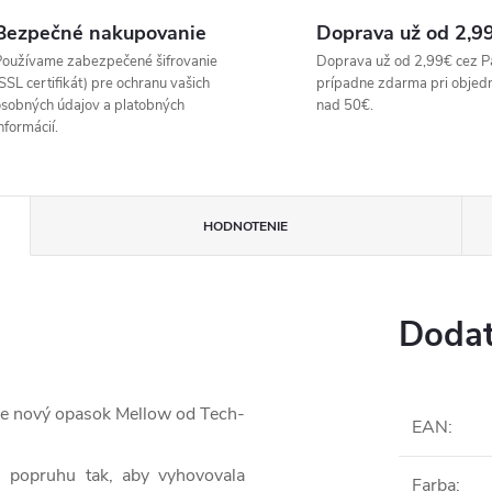
Bezpečné nakupovanie
Doprava už od 2,9
oužívame zabezpečené šifrovanie
Doprava už od 2,99€ cez P
SSL certifikát) pre ochranu vašich
prípadne zdarma pri objed
sobných údajov a platobných
nad 50€.
nformácií.
HODNOTENIE
Dodat
 je nový opasok Mellow od Tech-
EAN
:
u popruhu tak, aby vyhovovala
Farba
: