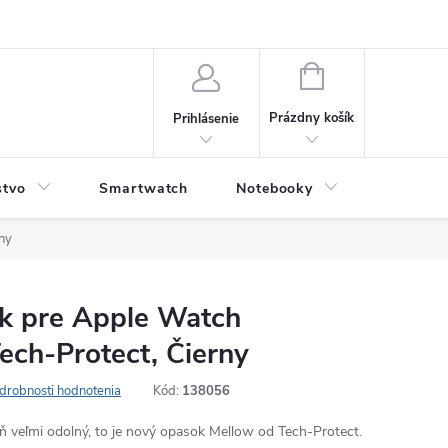
NÁKUPNÝ
KOŠÍK
Prázdny košík
Prihlásenie
stvo
Smartwatch
Notebooky
Počítač
ny
k pre Apple Watch
ech-Protect, Čierny
drobnosti hodnotenia
Kód:
138056
 veľmi odolný, to je nový opasok Mellow od Tech-Protect.