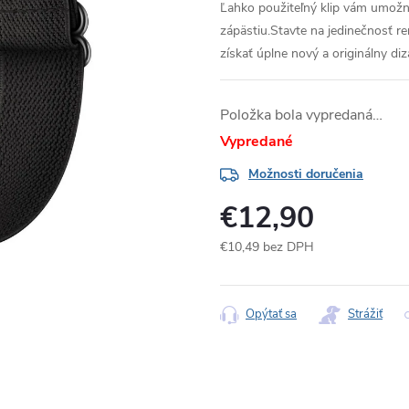
Ľahko použiteľný klip vám umožn
zápästiu.Stavte na jedinečnosť r
získať úplne nový a originálny diz
Položka bola vypredaná…
Vypredané
Možnosti doručenia
€12,90
€10,49 bez DPH
Jednotková
cena:
Opýtať sa
Strážiť