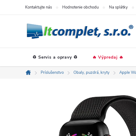
Prejsť
Kontaktujte nás
Hodnotenie obchodu
Na splátky
na
obsah
♻️ Servis a opravy ♻️
🔥 Výpredaj 🔥
Príslušenstvo
Obaly, puzdrá, kryty
Apple Wa
Domov