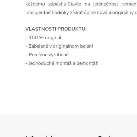
každému zápästiu.Stavte na jedinečnosť remie
inteligentné hodinky získať úplne nový a originálny d
VLASTNOSTI PRODUKTU:
- 100 % originál
- Zabalené v originálnom balení
- Precízne vyrobené
- Jednoduchá montáž a demontáž
Z