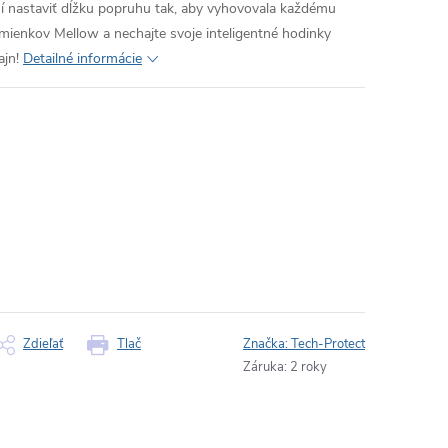
í nastaviť dĺžku popruhu tak, aby vyhovovala každému
emienkov Mellow a nechajte svoje inteligentné hodinky
ajn!
Detailné informácie
Zdieľať
Tlač
Značka:
Tech-Protect
Záruka
:
2 roky