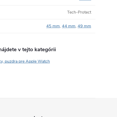
Tech-Protect
45 mm
,
44 mm
,
49 mm
ájdete v tejto kategórii
y, puzdra pre Apple Watch