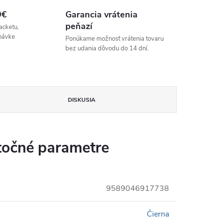
9€
Garancia vrátenia
peňazí
acketu,
návke
Ponúkame možnosť vrátenia tovaru
bez udania dôvodu do 14 dní.
DISKUSIA
očné parametre
9589046917738
Čierna