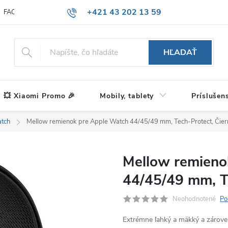
+421 43 202 13 59
FAQ
Blog
HĽADAŤ
💥 Xiaomi Promo 🎉
Mobily, tablety
Príslušen
tch
Mellow remienok pre Apple Watch 44/45/49 mm, Tech-Protect, Čier
Mellow remieno
44/45/49 mm, T
Neohodnotené
Po
Extrémne ľahký a mäkký a zároveň