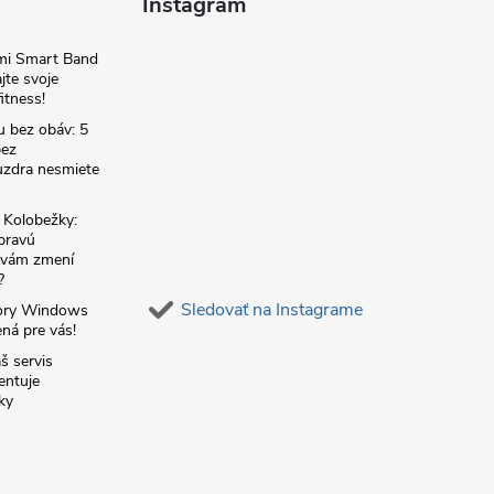
Instagram
omi Smart Band
jte svoje
itness!
u bez obáv: 5
bez
zdra nesmiete
é Kolobežky:
 pravú
á vám zmení
?
Sledovať na Instagrame
ory Windows
ná pre vás!
š servis
entuje
ky