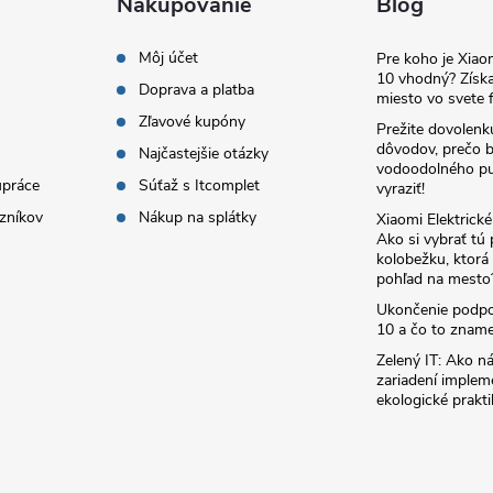
Nakupovanie
Blog
Môj účet
Pre koho je Xia
10 vhodný? Získa
Doprava a platba
miesto vo svete f
Zľavové kupóny
Prežite dovolenk
dôvodov, prečo 
Najčastejšie otázky
vodoodolného pu
upráce
Súťaž s Itcomplet
vyraziť!
zníkov
Nákup na splátky
Xiaomi Elektrick
Ako si vybrať tú
kolobežku, ktor
pohľad na mesto
Ukončenie podp
10 a čo to zname
Zelený IT: Ako ná
zariadení implem
ekologické prakti