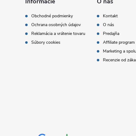
á
Informácie
O nás
p
Obchodné podmienky
Kontakt
Ochrana osobných údajov
O nás
ä
Reklamácia a vrátenie tovaru
Predajňa
t
Súbory cookies
Affiliate program
Marketing a spol
i
Recenzie od záka
e