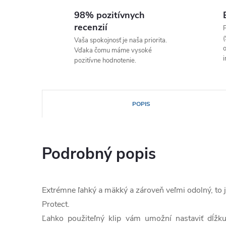
98% pozitívnych
recenzií
P
(
Vaša spokojnosť je naša priorita.
o
Vďaka čomu máme vysoké
i
pozitívne hodnotenie.
POPIS
Podrobný popis
Extrémne ľahký a mäkký a zároveň veľmi odolný, to
Protect.
Ľahko použiteľný klip vám umožní nastaviť dĺžk