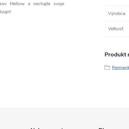
nkov Mellow a nechajte svoje
izajn!
Výrobca
:
Veľkosť
:
Produkt n
Remienk