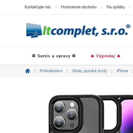
Prejsť
Kontaktujte nás
Hodnotenie obchodu
Na splátky
na
obsah
♻️ Servis a opravy ♻️
🔥 Výpredaj 🔥
Príslušenstvo
Obaly, puzdrá, kryty
iPhone
Domov