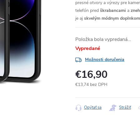
presné otvory a výrezy pre kameru
telefón pred
škrabancami
a
zne
je aj
skvelým módnym doplnkom
Položka bola vypredaná…
Vypredané
Možnosti doručenia
€16,90
€13,74 bez DPH
Jednotková
cena:
Opýtať sa
Strážiť