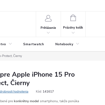
NÁKUPNÝ
KOŠÍK
Prázdny košík
Prihlásenie
stvo
Smartwatch
Notebooky
Počítač
-Protect, Čierny
 pre Apple iPhone 15 Pro
ct, Čierny
drobnosti hodnotenia
Kód:
141617
robené pre
konkrétny model
smartphonu, takže ponúka