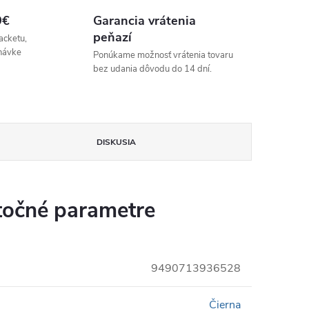
9€
Garancia vrátenia
peňazí
acketu,
návke
Ponúkame možnosť vrátenia tovaru
bez udania dôvodu do 14 dní.
DISKUSIA
očné parametre
9490713936528
Čierna