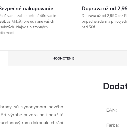
Bezpečné nakupovanie
Doprava už od 2,9
oužívame zabezpečené šifrovanie
Doprava už od 2,99€ cez P
SSL certifikát) pre ochranu vašich
prípadne zdarma pri objed
sobných údajov a platobných
nad 50€.
nformácií.
HODNOTENIE
Dodat
ochrany sú synonymom nového
EAN
:
ri výrobe puzdra boli použité
uretánový rám dokonale chráni
Farba
: