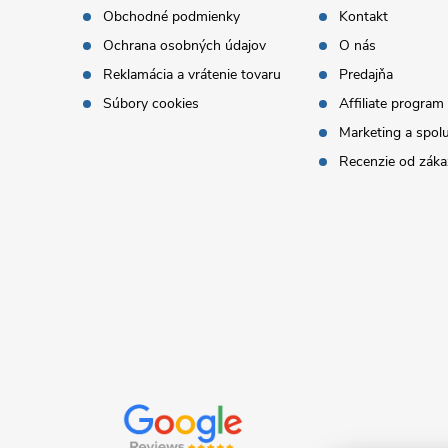
p
Obchodné podmienky
Kontakt
Ochrana osobných údajov
O nás
ä
Reklamácia a vrátenie tovaru
Predajňa
t
Súbory cookies
Affiliate program
Marketing a spol
i
Recenzie od záka
e