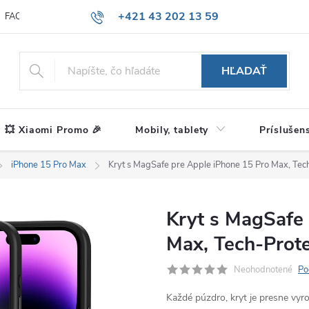
+421 43 202 13 59
FAQ
Blog
HĽADAŤ
💥 Xiaomi Promo 🎉
Mobily, tablety
Príslušen
iPhone 15 Pro Max
Kryt s MagSafe pre Apple iPhone 15 Pro Max, Tech
Kryt s MagSafe
Max, Tech-Prote
Neohodnotené
Po
Každé púzdro, kryt je presne vy