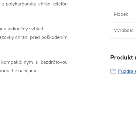
 z polykarbonátu chráni telefón
Model
:
nu jedinečný vzhľad.
Výrobca
:
razovky chráni pred poškodením
Produkt n
kompatibilným s bezdrôtovou
noduché nabíjanie.
Púzdra 