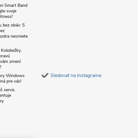
omi Smart Band
jte svoje
itness!
u bez obáv: 5
bez
zdra nesmiete
é Kolobežky:
 pravú
á vám zmení
?
Sledovať na Instagrame
ory Windows
ná pre vás!
š servis
entuje
ky