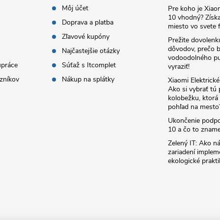
Môj účet
Pre koho je Xia
10 vhodný? Získa
Doprava a platba
miesto vo svete f
Zľavové kupóny
Prežite dovolenk
dôvodov, prečo 
Najčastejšie otázky
vodoodolného pu
upráce
Súťaž s Itcomplet
vyraziť!
zníkov
Nákup na splátky
Xiaomi Elektrick
Ako si vybrať tú
kolobežku, ktor
pohľad na mesto
Ukončenie podp
10 a čo to zname
Zelený IT: Ako ná
zariadení implem
ekologické prakti