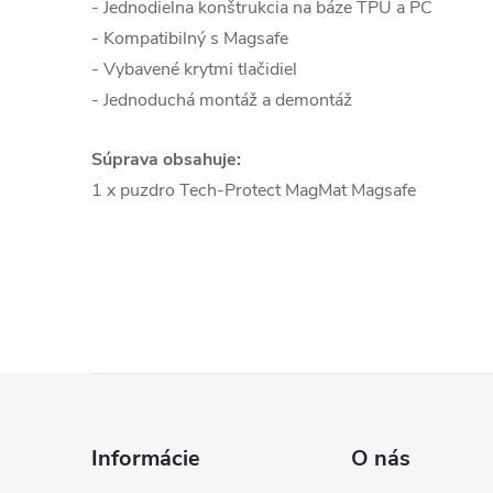
- Jednodielna konštrukcia na báze TPU a PC
- Kompatibilný s Magsafe
- Vybavené krytmi tlačidiel
- Jednoduchá montáž a demontáž
Súprava obsahuje:
1 x puzdro Tech-Protect MagMat Magsafe
Z
á
Informácie
O nás