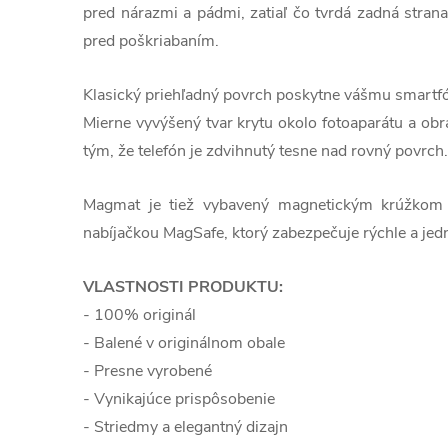
pred nárazmi a pádmi, zatiaľ čo tvrdá zadná strana
pred poškriabaním.
Klasický priehľadný povrch poskytne vášmu smartfó
Mierne vyvýšený tvar krytu okolo fotoaparátu a ob
tým, že telefón je zdvihnutý tesne nad rovný povrch.
Magmat je tiež vybavený magnetickým krúžkom 
nabíjačkou MagSafe, ktorý zabezpečuje rýchle a jed
VLASTNOSTI PRODUKTU:
- 100% originál
- Balené v originálnom obale
- Presne vyrobené
- Vynikajúce prispôsobenie
- Striedmy a elegantný dizajn