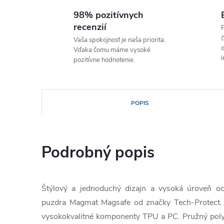
98% pozitívnych
recenzií
P
(
Vaša spokojnosť je naša priorita.
o
Vďaka čomu máme vysoké
i
pozitívne hodnotenie.
POPIS
Podrobný popis
Štýlový a jednoduchý dizajn a vysoká úroveň 
puzdra Magmat Magsafe od značky Tech-Protect. P
vysokokvalitné komponenty TPU a PC. Pružný poly