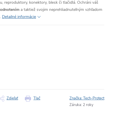
, reproduktory, konektory, blesk či tlačidlá. Ochráni váš
hodnotením
a taktiež svojim neprehliadnuteľným vzhľadom
.
Detailné informácie
Zdieľať
Tlač
Značka:
Tech-Protect
Záruka
:
2 roky