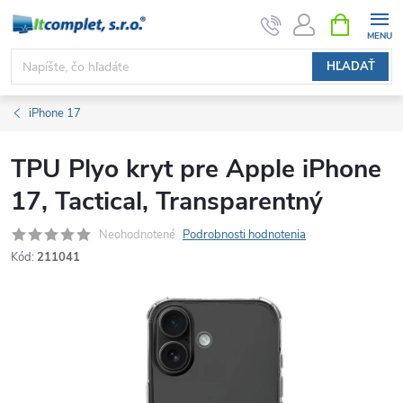
Prejsť
NÁKUPN
KOŠÍK
na
obsah
HĽADAŤ
iPhone 17
TPU Plyo kryt pre Apple iPhone
17, Tactical, Transparentný
Neohodnotené
Podrobnosti hodnotenia
Kód:
211041