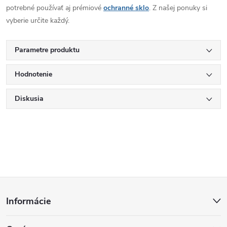
potrebné používať aj prémiové
ochranné sklo
. Z našej ponuky si
vyberie určite každý.
Parametre produktu
Hodnotenie
Diskusia
Z
Informácie
á