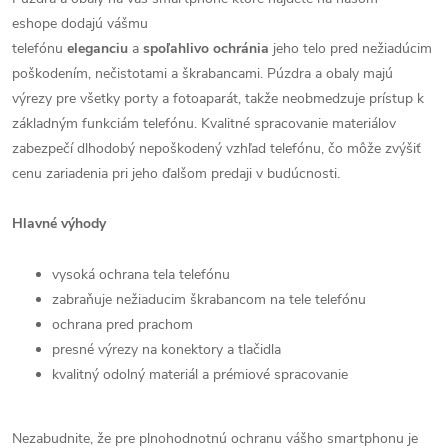
eshope dodajú vášmu
telefónu
eleganciu
a
spoľahlivo
ochránia
jeho telo pred nežiadúcim
poškodením, nečistotami a škrabancami. Púzdra a obaly majú
výrezy pre všetky porty a fotoaparát, takže neobmedzuje prístup k
základným funkciám telefónu. Kvalitné spracovanie materiálov
zabezpečí dlhodobý nepoškodený vzhľad telefónu, čo môže zvýšiť
cenu zariadenia pri jeho ďalšom predaji v budúcnosti.
Hlavné výhody
vysoká ochrana tela telefónu
zabraňuje nežiaducim škrabancom na tele telefónu
ochrana pred prachom
presné výrezy na konektory a tlačidla
kvalitný odolný materiál a prémiové spracovanie
Nezabudnite, že pre plnohodnotnú ochranu vášho smartphonu je