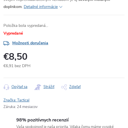
doplnkom
.
Detailné informácie
Položka bola vypredaná…
Vypredané
Možnosti doručenia
€8,50
€6,91 bez DPH
Jednotková
cena:
Opýtať sa
Strážiť
Zdieľať
Značka:
Tactical
Záruka
:
24 mesiacov
98% pozitívnych recenzií
Vaša spokojnosť je naša priorita. Vďaka čomu máme vysoké