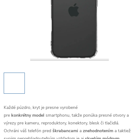
Každé púzdro, kryt je presne vyrobené
pre
konkrétny model
smartphonu, takže ponúka presné otvory a
výrezy pre kameru, reproduktory, konektory, blesk či tlačidlá.
Ochráni váš telefón pred
škrabancami
a
znehodnotením
a taktiež
svojim neprehliadnuteľným vzhľadom je aj
skvelým módnym