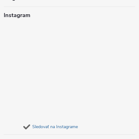
t
i
Instagram
e
Sledovať na Instagrame