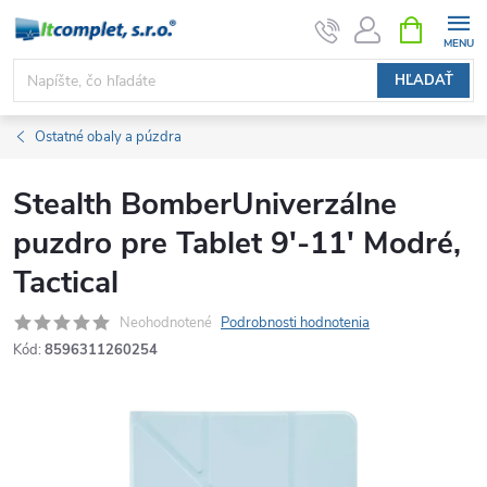
Prejsť
NÁKUPN
KOŠÍK
na
obsah
HĽADAŤ
Ostatné obaly a púzdra
Stealth BomberUniverzálne
puzdro pre Tablet 9'-11' Modré,
Tactical
Neohodnotené
Podrobnosti hodnotenia
Kód:
8596311260254