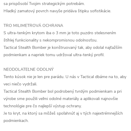
sa prispôsobí Tvojim strategickým potrebám.
Hladký zamatový povrch navyše pridáva štipku sofistikácie.
TRO MILIMETROVÁ OCHRANA
S ultra-tenkým krytom iba o 3 mm je toto puzdro stelesnením
štíhlej funkcionality s nekompromisnou odolnosťou.
Tactical Stealth Bomber je konštruovaný tak, aby odolal najťažším
podmienkam a napriek tomu udržoval ultra-tenký profil.
NEODOLATEĽNE ODOLNÝ
Tento kúsok nie je len pre parádu. U nás v Tactical dbáme na to, aby
veci niečo vydržali.
Tactical Stealth Bomber bol podrobený tvrdým podmienkam a pri
výrobe sme použili veľmi odolné materiály a aplikovali najnovšie
technológie pre čo najlepší výstup ochrany.
Je to kryt, na ktorý sa môžeš spoľahnúť aj v tých najextrémnejších
podmienkach.