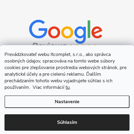
Prevádzkovateľ webu Itcomplet, s.r.o., ako správca
osobných údajov, spracováva na tomto webe súbory
cookies pre zlepšovanie prostredia webových stránok, pre
analytické účely a pre cielenú reklamu. Ďalším
prechádzaním tohoto webu vyjadrujete súhlas s ich
používaním. Viac informácií
tu
.
Nastavenie
Copyright 2026
Itcomplet s.r.o.
. Všetky práva vyhradené.
Upraviť
nastavenie cookies
Súhlasím
Vytvoril Shoptet