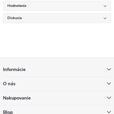
Hodnotenie
Diskusia
Z
Informácie
á
O nás
p
ä
Nakupovanie
Blog