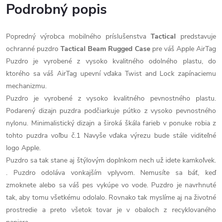
Podrobný popis
Popredný výrobca mobilného príslušenstva
Tactical
predstavuje
ochranné puzdro
Tactical Beam Rugged Case
pre váš Apple AirTag
Puzdro je vyrobené z vysoko kvalitného odolného plastu, do
ktorého sa váš AirTag upevní vďaka Twist and Lock zapínaciemu
mechanizmu.
Puzdro je vyrobené z vysoko kvalitného pevnostného plastu.
Podarený dizajn puzdra podčiarkuje pútko z vysoko pevnostného
nylonu. Minimalistický dizajn a široká škála farieb v ponuke robia z
tohto puzdra voľbu č.1 Navyše vďaka výrezu bude stále viditeľné
logo Apple.
Puzdro sa tak stane aj štýlovým doplnkom nech už idete kamkoľvek.
. Puzdro odoláva vonkajším vplyvom. Nemusíte sa báť, keď
zmoknete alebo sa váš pes vykúpe vo vode. Puzdro je navrhnuté
tak, aby tomu všetkému odolalo. Rovnako tak myslíme aj na životné
prostredie a preto všetok tovar je v obaloch z recyklovaného