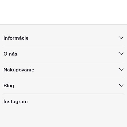
Z
Informácie
á
O nás
p
ä
Nakupovanie
t
Blog
i
Instagram
e