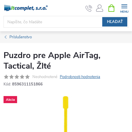
Prejsť
NÁKUPN
KOŠÍK
na
obsah
HĽADAŤ
Príslušenstvo
Puzdro pre Apple AirTag,
Tactical, Žlté
Neohodnotené
Podrobnosti hodnotenia
Kód:
8596311151866
Akcia