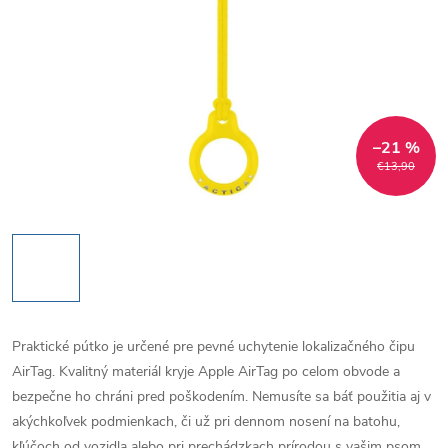
–21 %
€13,90
Praktické pútko je určené pre pevné uchytenie lokalizačného čipu
AirTag. Kvalitný materiál kryje Apple AirTag po celom obvode a
bezpečne ho chráni pred poškodením. Nemusíte sa báť použitia aj v
akýchkoľvek podmienkach, či už pri dennom nosení na batohu,
kľúčoch od vozidla alebo pri prechádzkach prírodou s vašim psom.