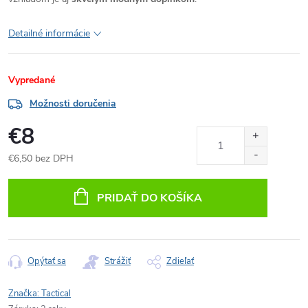
Detailné informácie
Vypredané
Možnosti doručenia
€8
€6,50 bez DPH
Jednotková
cena:
PRIDAŤ DO KOŠÍKA
Opýtať sa
Strážiť
Zdieľať
Značka:
Tactical