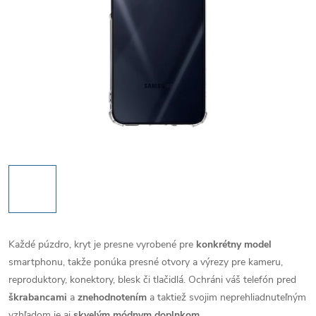
Každé púzdro, kryt je presne vyrobené pre
konkrétny model
smartphonu, takže ponúka presné otvory a výrezy pre kameru,
reproduktory, konektory, blesk či tlačidlá. Ochráni váš telefón pred
škrabancami
a
znehodnotením
a taktiež svojim neprehliadnuteľným
vzhľadom je aj
skvelým módnym doplnkom
.