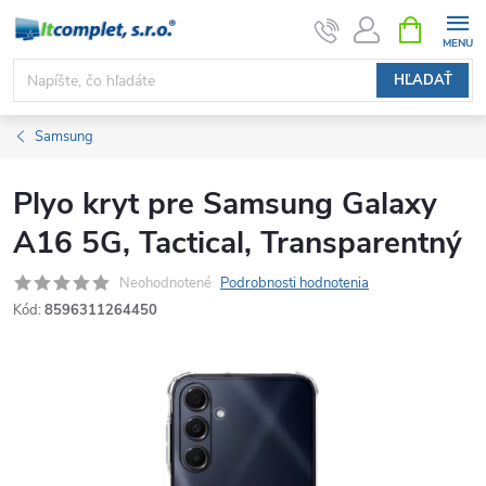
Prejsť
NÁKUPN
KOŠÍK
na
obsah
HĽADAŤ
Samsung
Plyo kryt pre Samsung Galaxy
A16 5G, Tactical, Transparentný
Neohodnotené
Podrobnosti hodnotenia
Kód:
8596311264450