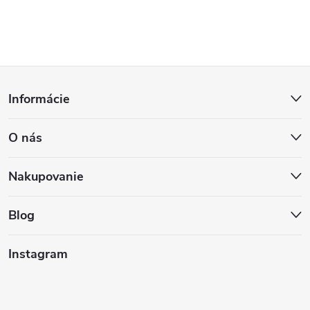
Z
Informácie
á
O nás
p
ä
Nakupovanie
t
Blog
i
Instagram
e