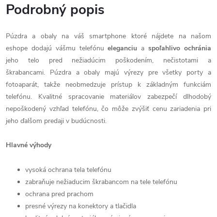
Podrobný popis
Púzdra a obaly na váš smartphone ktoré nájdete na našom
eshope dodajú vášmu telefónu
eleganciu
a
spoľahlivo
ochránia
jeho telo pred nežiadúcim poškodením, nečistotami a
škrabancami. Púzdra a obaly majú výrezy pre všetky porty a
fotoaparát, takže neobmedzuje prístup k základným funkciám
telefónu. Kvalitné spracovanie materiálov zabezpečí dlhodobý
nepoškodený vzhľad telefónu, čo môže zvýšiť cenu zariadenia pri
jeho ďalšom predaji v budúcnosti.
Hlavné výhody
vysoká ochrana tela telefónu
zabraňuje nežiaducim škrabancom na tele telefónu
ochrana pred prachom
presné výrezy na konektory a tlačidla