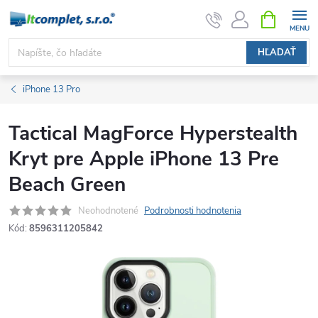
Prejsť
NÁKUPN
KOŠÍK
na
obsah
HĽADAŤ
iPhone 13 Pro
Tactical MagForce Hyperstealth
Kryt pre Apple iPhone 13 Pre
Beach Green
Neohodnotené
Podrobnosti hodnotenia
Kód:
8596311205842