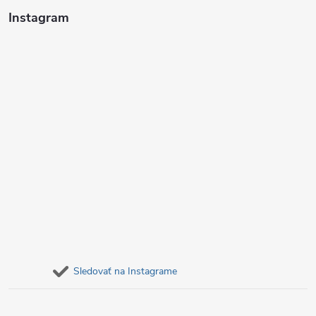
i
Instagram
e
Sledovať na Instagrame