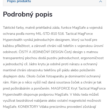
Popis produktu
Podrobný popis
Taktické farby, matně priehľadná záda, funkce MagSafe a vojenská
ochrana podľa normy MIL-STD-810 516. Tactical MagForce
Hyperstealth vyniká jednoduchým designem, ktorý sa hodí pre
každou příležitost, a zároveň chráni váš telefón s vojenskou úrovní
odolnosti. ČISTÝ A JEDINEČNÝ DESIGN Čistý design s matnou
transparentný plochou dodá puzdru jednoduchost, ergonomičnost
a jednoduchý cíl. Jádro krytu je odolné proti nárazu a ochranný
mantinel chráni obrazovku telefónu při pádu alebo položením
displejom dolu. Okolo čoček fotoaparátu je dominantní ochranný
rám. Rám je o něco vyšší než daná soustava čoček a chráni je tak
pred poškrábáním a poničením. MAGFORCE Kryt Tactical MagForce
Hyperstealth disponuje podporou MagSafe. V klidu teda můžeš
využívat bezdrátové nabíjanie alebo ostatní magnetické možnosti
MagSafe. KONEKTORY Vďaka preciznímu provedení zůstávají