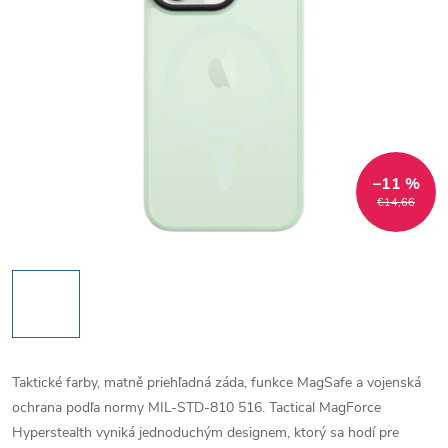
–11 %
€14,66
Taktické farby, matně priehľadná záda, funkce MagSafe a vojenská
ochrana podľa normy MIL-STD-810 516. Tactical MagForce
Hyperstealth vyniká jednoduchým designem, ktorý sa hodí pre