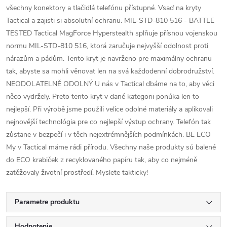
všechny konektory a tlačidlá telefónu přístupné. Vsaď na kryty
Tactical a zajisti si absolutní ochranu. MIL-STD-810 516 - BATTLE
TESTED Tactical MagForce Hyperstealth splňuje přísnou vojenskou
normu MIL-STD-810 516, ktorá zaručuje nejvyšší odolnost proti
nárazům a pádům. Tento kryt je navrženo pre maximálny ochranu
tak, abyste sa mohli věnovat len na svá každodenní dobrodružství.
NEODOLATELNĚ ODOLNÝ U nás v Tactical dbáme na to, aby věci
něco vydržely. Preto tento kryt v dané kategorii ponúka len to
nejlepší. Při výrobě jsme použili velice odolné materiály a aplikovali
nejnovější technológia pre co nejlepší výstup ochrany. Telefón tak
zůstane v bezpečí i v těch nejextrémnějších podmínkách. BE ECO
My v Tactical máme rádi přírodu. Všechny naše produkty sú balené
do ECO krabiček z recyklovaného papíru tak, aby co nejméně
zatěžovaly životní prostředí. Myslete takticky!
Parametre produktu
Hodnotenie