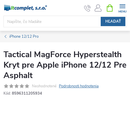
Prejsť
NÁKUPN
KOŠÍK
na
obsah
HĽADAŤ
iPhone 12/12 Pro
Tactical MagForce Hyperstealth
Kryt pre Apple iPhone 12/12 Pre
Asphalt
Neohodnotené
Podrobnosti hodnotenia
Kód:
8596311205934