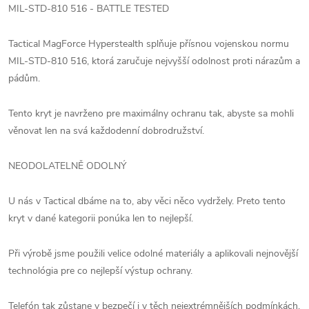
MIL-STD-810 516 - BATTLE TESTED
Tactical MagForce Hyperstealth splňuje přísnou vojenskou normu
MIL-STD-810 516, ktorá zaručuje nejvyšší odolnost proti nárazům a
pádům.
Tento kryt je navrženo pre maximálny ochranu tak, abyste sa mohli
věnovat len na svá každodenní dobrodružství.
NEODOLATELNĚ ODOLNÝ
U nás v Tactical dbáme na to, aby věci něco vydržely. Preto tento
kryt v dané kategorii ponúka len to nejlepší.
Při výrobě jsme použili velice odolné materiály a aplikovali nejnovější
technológia pre co nejlepší výstup ochrany.
Telefón tak zůstane v bezpečí i v těch nejextrémnějších podmínkách.