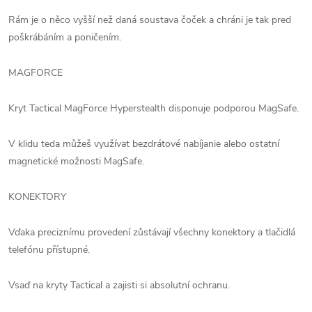
Rám je o něco vyšší než daná soustava čoček a chráni je tak pred
poškrábáním a poničením.
MAGFORCE
Kryt Tactical MagForce Hyperstealth disponuje podporou MagSafe.
V klidu teda můžeš využívat bezdrátové nabíjanie alebo ostatní
magnetické možnosti MagSafe.
KONEKTORY
Vďaka preciznímu provedení zůstávají všechny konektory a tlačidlá
telefónu přístupné.
Vsaď na kryty Tactical a zajisti si absolutní ochranu.