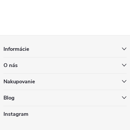
Z
Informácie
á
O nás
p
ä
Nakupovanie
t
Blog
i
Instagram
e