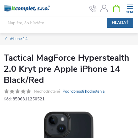
Prejsť
NÁKUPN
KOŠÍK
na
obsah
HĽADAŤ
iPhone 14
Tactical MagForce Hyperstealth
2.0 Kryt pre Apple iPhone 14
Black/Red
Neohodnotené
Podrobnosti hodnotenia
Kód:
8596311250521