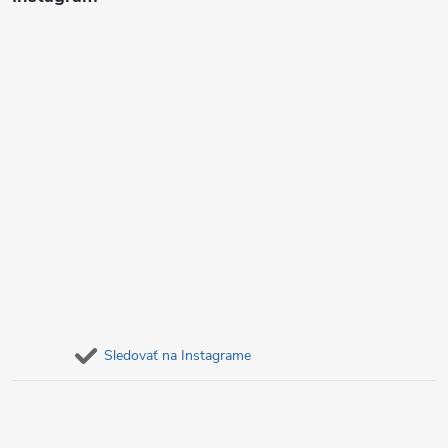
e
Sledovať na Instagrame