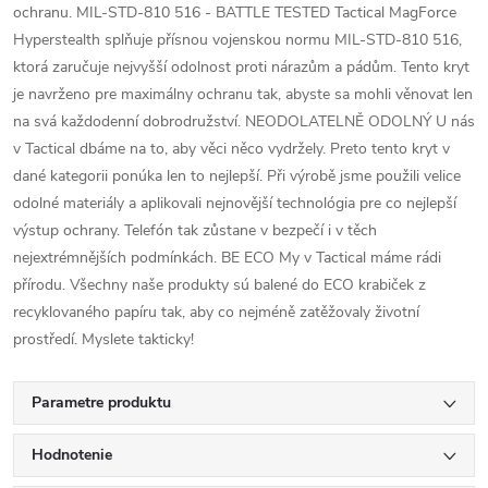
ochranu. MIL-STD-810 516 - BATTLE TESTED Tactical MagForce
Hyperstealth splňuje přísnou vojenskou normu MIL-STD-810 516,
ktorá zaručuje nejvyšší odolnost proti nárazům a pádům. Tento kryt
je navrženo pre maximálny ochranu tak, abyste sa mohli věnovat len
na svá každodenní dobrodružství. NEODOLATELNĚ ODOLNÝ U nás
v Tactical dbáme na to, aby věci něco vydržely. Preto tento kryt v
dané kategorii ponúka len to nejlepší. Při výrobě jsme použili velice
odolné materiály a aplikovali nejnovější technológia pre co nejlepší
výstup ochrany. Telefón tak zůstane v bezpečí i v těch
nejextrémnějších podmínkách. BE ECO My v Tactical máme rádi
přírodu. Všechny naše produkty sú balené do ECO krabiček z
recyklovaného papíru tak, aby co nejméně zatěžovaly životní
prostředí. Myslete takticky!
Parametre produktu
Hodnotenie