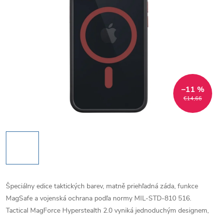
–11 %
€14,66
Špeciálny edice taktických barev, matně priehľadná záda, funkce
MagSafe a vojenská ochrana podľa normy MIL-STD-810 516.
Tactical MagForce Hyperstealth 2.0 vyniká jednoduchým designem,