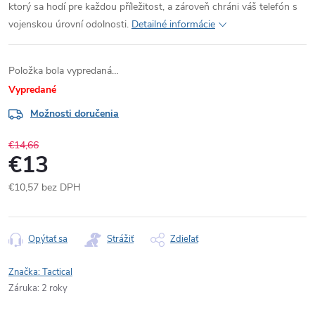
ktorý sa hodí pre každou příležitost, a zároveň chráni váš telefón s
vojenskou úrovní odolnosti.
Detailné informácie
Položka bola vypredaná…
Vypredané
Možnosti doručenia
€14,66
€13
€10,57 bez DPH
Jednotková
cena:
Opýtať sa
Strážiť
Zdieľať
Značka:
Tactical
Záruka
:
2 roky