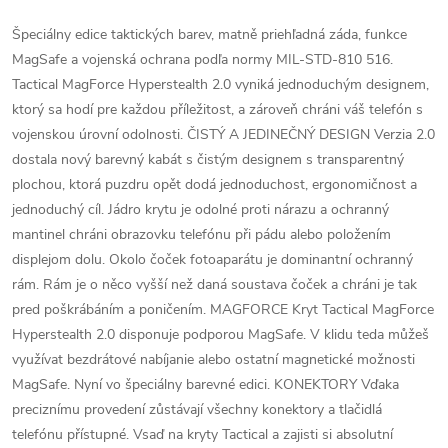
Špeciálny edice taktických barev, matně priehľadná záda, funkce
MagSafe a vojenská ochrana podľa normy MIL-STD-810 516.
Tactical MagForce Hyperstealth 2.0 vyniká jednoduchým designem,
ktorý sa hodí pre každou příležitost, a zároveň chráni váš telefón s
vojenskou úrovní odolnosti. ČISTÝ A JEDINEČNÝ DESIGN Verzia 2.0
dostala nový barevný kabát s čistým designem s transparentný
plochou, ktorá puzdru opět dodá jednoduchost, ergonomičnost a
jednoduchý cíl. Jádro krytu je odolné proti nárazu a ochranný
mantinel chráni obrazovku telefónu při pádu alebo položením
displejom dolu. Okolo čoček fotoaparátu je dominantní ochranný
rám. Rám je o něco vyšší než daná soustava čoček a chráni je tak
pred poškrábáním a poničením. MAGFORCE Kryt Tactical MagForce
Hyperstealth 2.0 disponuje podporou MagSafe. V klidu teda můžeš
využívat bezdrátové nabíjanie alebo ostatní magnetické možnosti
MagSafe. Nyní vo špeciálny barevné edici. KONEKTORY Vďaka
preciznímu provedení zůstávají všechny konektory a tlačidlá
telefónu přístupné. Vsaď na kryty Tactical a zajisti si absolutní