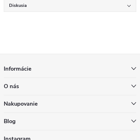
Diskusia
Z
Informácie
á
O nás
p
ä
Nakupovanie
t
Blog
i
Instagram