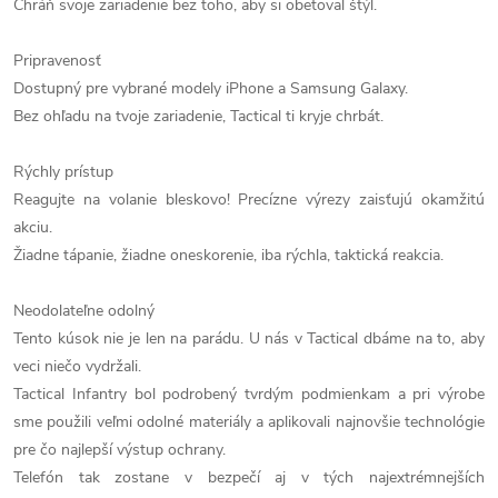
Chráň svoje zariadenie bez toho, aby si obetoval štýl.
Pripravenosť
Dostupný pre vybrané modely iPhone a Samsung Galaxy.
Bez ohľadu na tvoje zariadenie, Tactical ti kryje chrbát.
Rýchly prístup
Reagujte na volanie bleskovo! Precízne výrezy zaisťujú okamžitú
akciu.
Žiadne tápanie, žiadne oneskorenie, iba rýchla, taktická reakcia.
Neodolateľne odolný
Tento kúsok nie je len na parádu. U nás v Tactical dbáme na to, aby
veci niečo vydržali.
Tactical Infantry bol podrobený tvrdým podmienkam a pri výrobe
sme použili veľmi odolné materiály a aplikovali najnovšie technológie
pre čo najlepší výstup ochrany.
Telefón tak zostane v bezpečí aj v tých najextrémnejších