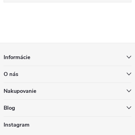
Z
Informácie
á
O nás
p
ä
Nakupovanie
t
Blog
i
Instagram