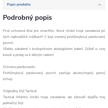
Popis produktu
Podrobný popis
Prvá ochranná línia pre smartfón, ktorá chráni tvoje zariadenia pri
tých najhrubších zrážkach! V boji overený protišmykový pieskovaný
povrch.
Všetko zabalené v krutoprísnom ekologickom balení. Zožeň si svoj
kúsok a pridaj sa k elitným radom!
Ochrana pieskovaním
Protišmykový pieskovaný povrch zaisťuje akcieschopný pevný
úchop.
Originálny štýl Tactical
Tactical Infantry chráni tvoje zariadenie, ale zároveň dopĺňa tvoj
jedinečný štýl.