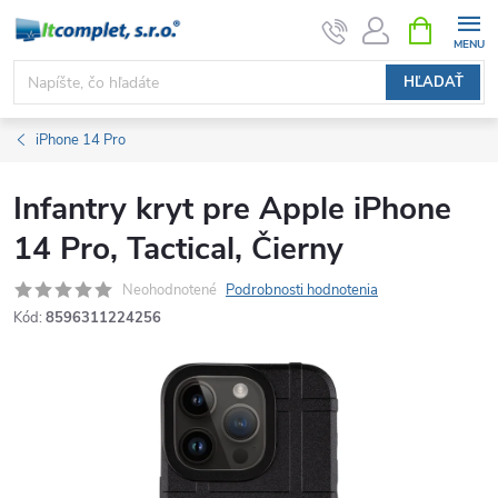
Prejsť
NÁKUPN
KOŠÍK
na
obsah
HĽADAŤ
iPhone 14 Pro
Infantry kryt pre Apple iPhone
14 Pro, Tactical, Čierny
Neohodnotené
Podrobnosti hodnotenia
Kód:
8596311224256