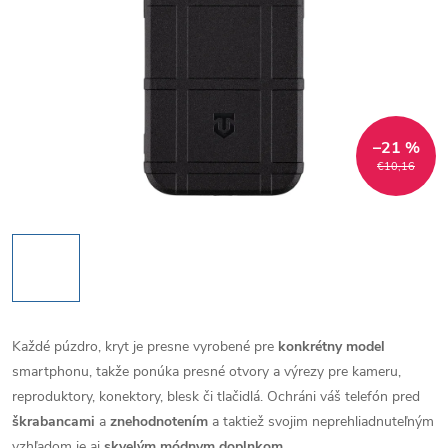
–21 %
€10,16
Každé púzdro, kryt je presne vyrobené pre
konkrétny model
smartphonu, takže ponúka presné otvory a výrezy pre kameru,
reproduktory, konektory, blesk či tlačidlá. Ochráni váš telefón pred
škrabancami
a
znehodnotením
a taktiež svojim neprehliadnuteľným
vzhľadom je aj
skvelým módnym doplnkom
.