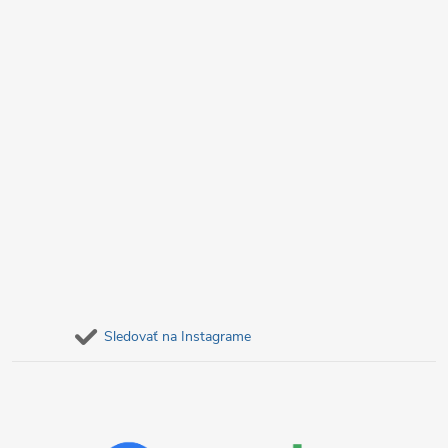
e
Sledovať na Instagrame