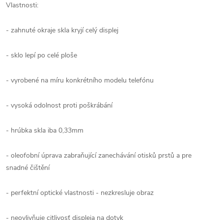
Vlastnosti:
- zahnuté okraje skla kryjí celý displej
- sklo lepí po celé ploše
- vyrobené na míru konkrétního modelu telefónu
- vysoká odolnost proti poškrábání
- hrúbka skla iba 0,33mm
- oleofobní úprava zabraňující zanechávání otisků prstů a pre
snadné čištění
- perfektní optické vlastnosti - nezkresluje obraz
- neovlivňuje citlivosť displeja na dotyk