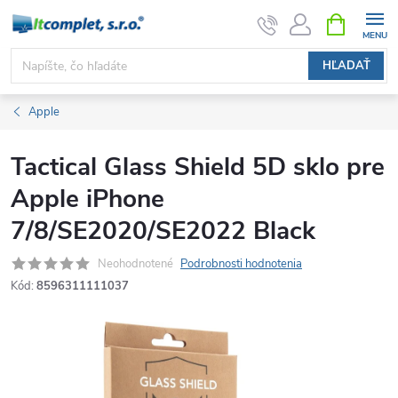
Prejsť
NÁKUPN
KOŠÍK
na
obsah
HĽADAŤ
Apple
Tactical Glass Shield 5D sklo pre
Apple iPhone
7/8/SE2020/SE2022 Black
Neohodnotené
Podrobnosti hodnotenia
Kód:
8596311111037