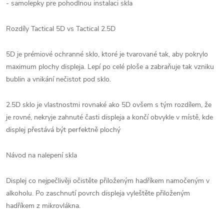
- samolepky pre pohodlnou instalaci skla
Rozdíly Tactical 5D vs Tactical 2.5D
5D je prémiové ochranné sklo, ktoré je tvarované tak, aby pokrylo
maximum plochy displeja. Lepí po celé ploše a zabraňuje tak vzniku
bublin a vnikání nečistot pod sklo.
2.5D sklo je vlastnostmi rovnaké ako 5D ovšem s tým rozdílem, že
je rovné, nekryje zahnuté časti displeja a končí obvykle v místě, kde
displej přestává být perfektně plochý
Návod na nalepení skla
Displej co nejpečlivěji očistěte přiloženým hadříkem namočeným v
alkoholu. Po zaschnutí povrch displeja vyleštěte přiloženým
hadříkem z mikrovlákna.