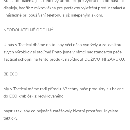
Súčasťou balenia je alkoholový ubrousek pre vyčistění a odmaštění
displeja, hadřík z mikrovlákna pre perfektní vyleštění pred instalací a
i následně pri používaní telefónu s již nalepeným sklom.
NEODOLATELNĚ ODOLNÝ
U nás v Tactical dbáme na to, aby věci něco vydržely a za kvalitou
svých výrobkov si stojíme! Preto jsme v rámci nadstandartní péče
Tactical schopni na tento produkt nabídnout DOŽIVOTNÍ ZÁRUKU.
BE ECO
My v Tactical máme rádi přírodu. Všechny naše produkty sú balené
do ECO krabiček z recyklovaného
papíru tak, aby co nejméně zatěžovaly životní prostředí. Myslete
takticky!