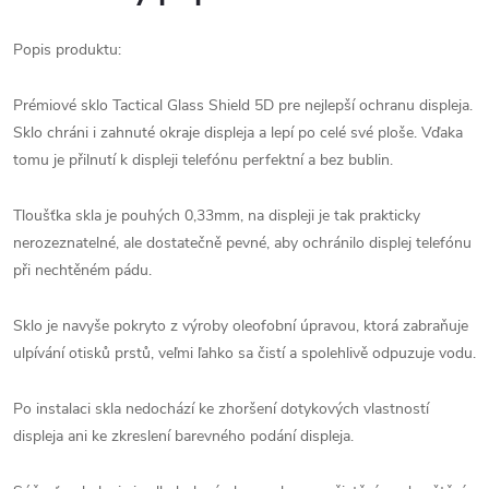
Popis produktu:
Prémiové sklo Tactical Glass Shield 5D pre nejlepší ochranu displeja.
Sklo chráni i zahnuté okraje displeja a lepí po celé své ploše. Vďaka
tomu je přilnutí k displeji telefónu perfektní a bez bublin.
Tloušťka skla je pouhých 0,33mm, na displeji je tak prakticky
nerozeznatelné, ale dostatečně pevné, aby ochránilo displej telefónu
při nechtěném pádu.
Sklo je navyše pokryto z výroby oleofobní úpravou, ktorá zabraňuje
ulpívání otisků prstů, veľmi ľahko sa čistí a spolehlivě odpuzuje vodu.
Po instalaci skla nedochází ke zhoršení dotykových vlastností
displeja ani ke zkreslení barevného podání displeja.