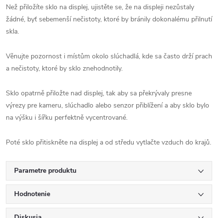
Než přiložíte sklo na displej, ujistěte se, že na displeji nezůstaly
žádné, byť sebemenší nečistoty, ktoré by bránily dokonalému přilnutí
skla.
Věnujte pozornost i místům okolo slúchadlá, kde sa často drží prach
a nečistoty, ktoré by sklo znehodnotily.
Sklo opatrně přiložte nad displej, tak aby sa překrývaly presne
výrezy pre kameru, slúchadlo alebo senzor přiblížení a aby sklo bylo
na výšku i šířku perfektně vycentrované.
Poté sklo přitiskněte na displej a od středu vytlačte vzduch do krajů.
Parametre produktu
Hodnotenie
Diskusia