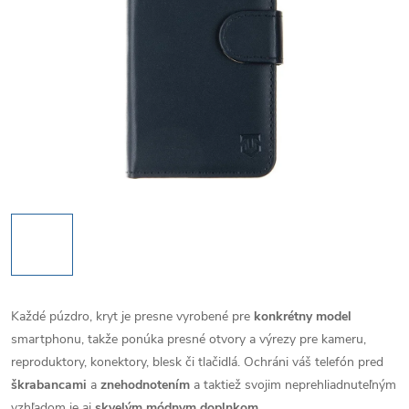
Každé púzdro, kryt je presne vyrobené pre
konkrétny model
smartphonu, takže ponúka presné otvory a výrezy pre kameru,
reproduktory, konektory, blesk či tlačidlá. Ochráni váš telefón pred
škrabancami
a
znehodnotením
a taktiež svojim neprehliadnuteľným
vzhľadom je aj
skvelým módnym doplnkom
.