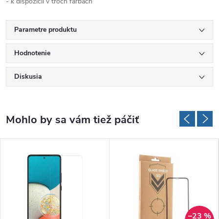
- k dispozícii v troch farbách
Parametre produktu
Hodnotenie
Diskusia
–23 %