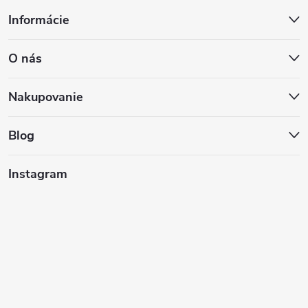
Z
Informácie
á
O nás
p
ä
Nakupovanie
t
Blog
i
Instagram
e