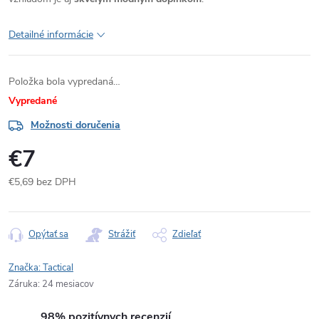
Detailné informácie
Položka bola vypredaná…
Vypredané
Možnosti doručenia
€7
€5,69 bez DPH
Jednotková
cena:
Opýtať sa
Strážiť
Zdieľať
Značka:
Tactical
Záruka
:
24 mesiacov
98% pozitívnych recenzií