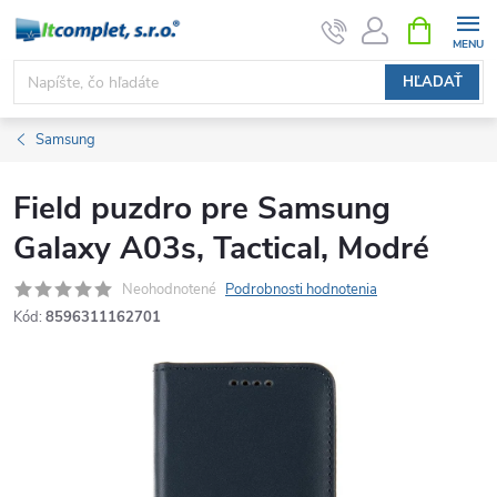
Prejsť
NÁKUPN
KOŠÍK
na
obsah
HĽADAŤ
Samsung
Field puzdro pre Samsung
Galaxy A03s, Tactical, Modré
Neohodnotené
Podrobnosti hodnotenia
Kód:
8596311162701