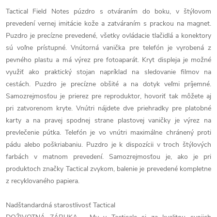
Tactical Field Notes púzdro s otváraním do boku, v štýlovom
prevedení vernej imitácie kože a zatváraním s prackou na magnet.
Puzdro je precízne prevedené, všetky ovládacie tlačidlá a konektory
sú voľne prístupné. Vnútorná vanička pre telefón je vyrobená z
pevného plastu a má výrez pre fotoaparát. Kryt displeja je možné
využiť ako praktický stojan napríklad na sledovanie filmov na
cestách. Puzdro je precízne obšité a na dotyk veľmi príjemné.
Samozrejmosťou je prierez pre reproduktor, hovoriť tak môžete aj
pri zatvorenom kryte. Vnútri nájdete dve priehradky pre platobné
karty a na pravej spodnej strane plastovej vaničky je výrez na
prevlečenie pútka. Telefón je vo vnútri maximálne chránený proti
pádu alebo poškriabaniu. Puzdro je k dispozícii v troch štýlových
farbách v matnom prevedení. Samozrejmosťou je, ako je pri
produktoch značky Tactical zvykom, balenie je prevedené kompletne
z recyklovaného papiera.
Nadštandardná starostlivosť Tactical