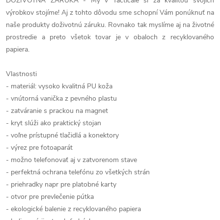
DOŽIVOTNÁ ZÁRUKA - My v Tacticale si za kvalitou svojich
výrobkov stojíme! Aj z tohto dôvodu sme schopní Vám ponúknuť na
naše produkty doživotnú záruku. Rovnako tak myslíme aj na životné
prostredie a preto všetok tovar je v obaloch z recyklovaného
papiera.
Vlastnosti
- materiál: vysoko kvalitná PU koža
- vnútorná vanička z pevného plastu
- zatváranie s prackou na magnet
- kryt slúži ako praktický stojan
- voľne prístupné tlačidlá a konektory
- výrez pre fotoaparát
- možno telefonovať aj v zatvorenom stave
- perfektná ochrana telefónu zo všetkých strán
- priehradky napr pre platobné karty
- otvor pre prevlečenie pútka
- ekologické balenie z recyklovaného papiera